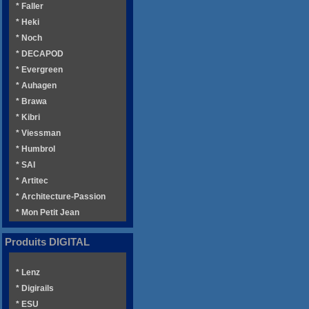
* Faller
* Heki
* Noch
* DECAPOD
* Evergreen
* Auhagen
* Brawa
* Kibri
* Viessman
* Humbrol
* SAI
* Artitec
* Architecture-Passion
* Mon Petit Jean
Produits DIGITAL
* Lenz
* Digirails
* ESU