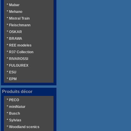
* Mabar
* Mehano
* Mistral Train
* Fleischmann
* OSKAR
* BRAWA
* REE modeles
* R37 Collection
* RIVAROSSI
* FULGUREX
* ESU
* EPM
Produits décor
* PECO
* miniNatur
* Busch
* Sylvias
* Woodland scenics