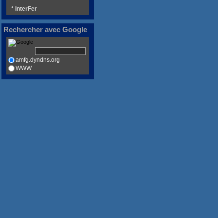
* InterFer
Rechercher avec Google
amfg.dyndns.org
WWW