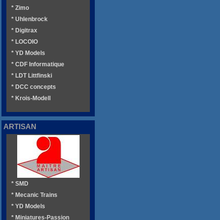
* Zimo
* Uhlenbrock
* Digitrax
* LOCOIO
* YD Models
* CDF Informatique
* LDT Littfinski
* DCC concepts
* Krois-Modell
ARTISAN
* SMD
* Mecanic Trains
* YD Models
* Miniatures-Passion