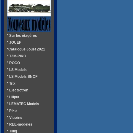
* Sur les étagères
* JOUEF
*Catalogue Jouef 2021
* T2M-PIKO
* ROCO
* LS Models
* LS Models SNCF
* Trix
* Electrotren
* Liliput
* LEMATEC Models
* Piko
* Vitrains
* REE-modeles
* Tillig