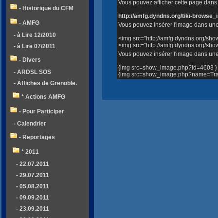
Vous pouvez afficher cette page dans v
- Historique du CFM
http://amfg.dyndns.org/tiki-brows
- AMFG
Vous pouvez insérer l'image dans une
- à Lire 12/2010
<img src="http://amfg.dyndns.org/sh
<img src="http://amfg.dyndns.org/s
- à Lire 07/2011
Vous pouvez insérer l'image dans une 
- Divers
{img src=show_image.php?id=4603 }
- ARDSL SOS
{img src=show_image.php?name=Trav
- Affiches de Grenoble.
* Actions AMFG
- Pour Participer
- Calendrier
- Reportages
* 2011
- 22.07.2011
- 29.07.2011
- 05.08.2011
- 09.09.2011
- 23.09.2011