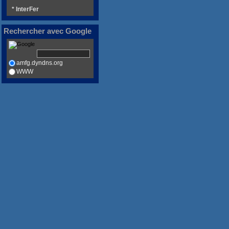
* InterFer
Rechercher avec Google
amfg.dyndns.org
WWW