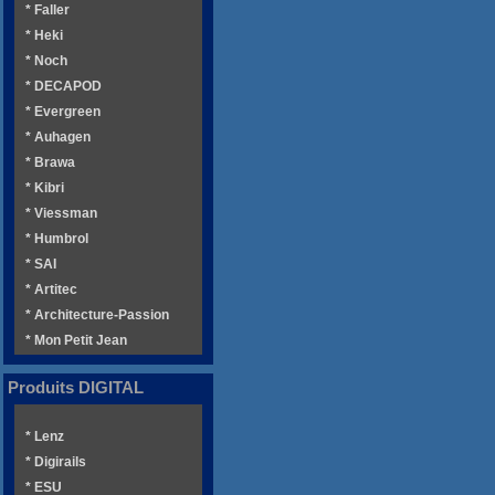
* Faller
* Heki
* Noch
* DECAPOD
* Evergreen
* Auhagen
* Brawa
* Kibri
* Viessman
* Humbrol
* SAI
* Artitec
* Architecture-Passion
* Mon Petit Jean
Produits DIGITAL
* Lenz
* Digirails
* ESU