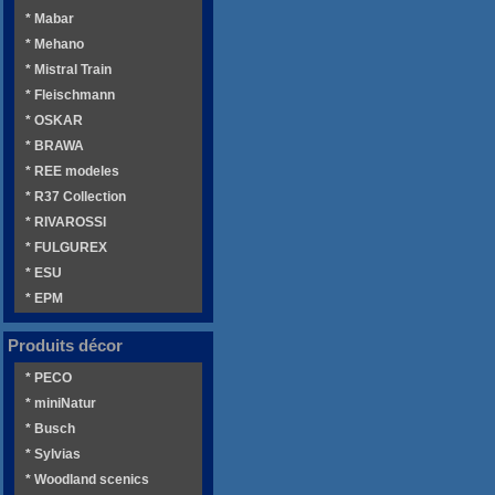
* Mabar
* Mehano
* Mistral Train
* Fleischmann
* OSKAR
* BRAWA
* REE modeles
* R37 Collection
* RIVAROSSI
* FULGUREX
* ESU
* EPM
Produits décor
* PECO
* miniNatur
* Busch
* Sylvias
* Woodland scenics