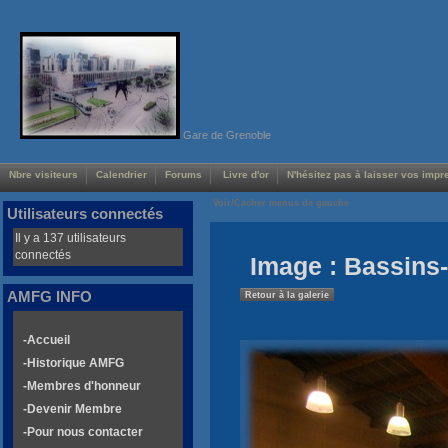
Gare de Grenoble
Nbre visiteurs
Calendrier
Forums
Livre d'or
N'hésitez pas à laisser vos impre
Voir/Cacher menus de gauche
Utilisateurs connectés
Il y a 137 utilisateurs
connectés
Image : Bassins-
AMFG INFO
Retour à la galerie
-Accueil
-Historique AMFG
-Membres d'honneur
-Devenir Membre
-Pour nous contacter