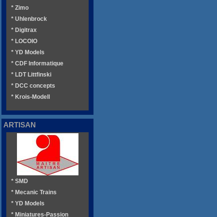
* Zimo
* Uhlenbrock
* Digitrax
* LOCOIO
* YD Models
* CDF Informatique
* LDT Littfinski
* DCC concepts
* Krois-Modell
ARTISAN
* SMD
* Mecanic Trains
* YD Models
* Miniatures-Passion