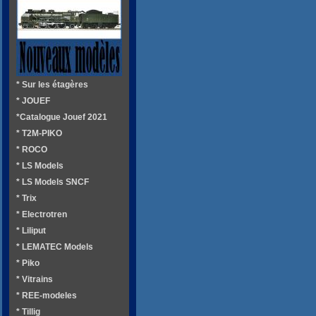
* Sur les étagères
* JOUEF
*Catalogue Jouef 2021
* T2M-PIKO
* ROCO
* LS Models
* LS Models SNCF
* Trix
* Electrotren
* Liliput
* LEMATEC Models
* Piko
* Vitrains
* REE-modeles
* Tillig