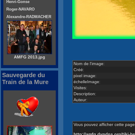
Henri-Gonse
Roger-NAVARO
Alexandre-RADMACHER
AMFG 2013.jpg
Nom de l'image:
Créé:
Sauvegarde du
pixel image:
Train de la Mure
échelleImage:
Visites:
Description:
Auteur:
Vous pouvez afficher cette page 
http://amfg.dyndns.org/tiki