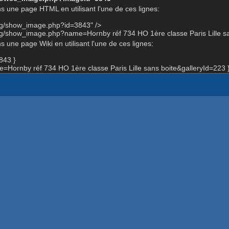
s une page HTML en utilisant l'une de ces lignes:
org/show_image.php?id=3843" />
rg/show_image.php?name=Hornby réf 734 HO 1ère classe Paris Lille sa
 une page Wiki en utilisant l'une de ces lignes:
843 }
ornby réf 734 HO 1ère classe Paris Lille sans boite&galleryId=223 