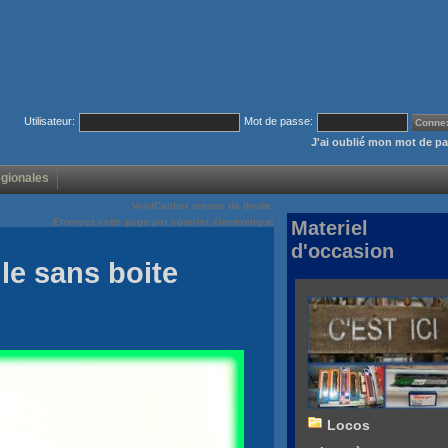
Utilisateur:
Mot de passe:
J'ai oublié mon mot de p
égionales
Voir/Cacher menus de droite
Envoyez cette page par courrier électronique
Materiel
d'occasion
le sans boite
Locos