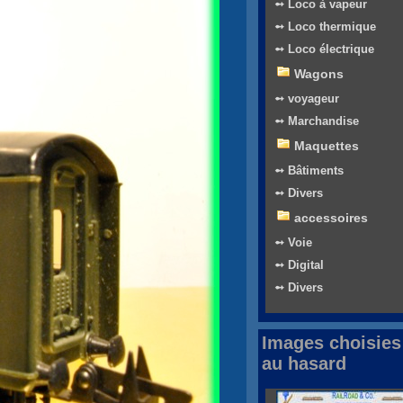
➻ Loco à vapeur
➻ Loco thermique
➻ Loco électrique
Wagons
➻ voyageur
➻ Marchandise
Maquettes
➻ Bâtiments
➻ Divers
accessoires
➻ Voie
➻ Digital
➻ Divers
Images choisies
au hasard