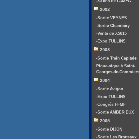
-30 ans de l'AMFG
2002
-Sortie VEYNES
-Sortie Chambéry
-Vente de X5815
-Expo TULLINS
2003
-Sortie Train Capitale
Pique-nique à Saint-
Georges-de-Commier
2004
-Sortie Avigon
-Expo TULLINS
-Congrés FFMF
-Sortie AMBERIEUX
2005
-Sortie DIJON
-Sortie Les Brotteaux