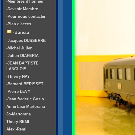
-Membres d'honneur
-Devenir Membre
-Pour nous contacter
-Plan d'accés
-Bureau
-Jacques DUSSERRE
-Michel Julien
-Julien DIAFERIA
-JEAN BAPTISTE
LANGLOIS
-Thierry NAY
-Bernard BERISSET
-Pierre LEVY
-Jean frederic Gosio
Anne-Lise Martorana
Jo-Martorana
Thiery REMI
Alexi-Remi