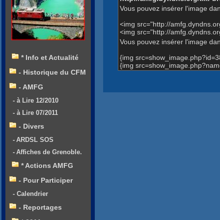
Vous pouvez insérer l'image dan
<img src="http://amfg.dyndns.
<img src="http://amfg.dyndns.o
Vous pouvez insérer l'image dans
{img src=show_image.php?id=3
* Info et Actualité
{img src=show_image.php?name=H
- Historique du CFM
- AMFG
- à Lire 12/2010
- à Lire 07/2011
- Divers
- ARDSL SOS
- Affiches de Grenoble.
* Actions AMFG
- Pour Participer
- Calendrier
- Reportages