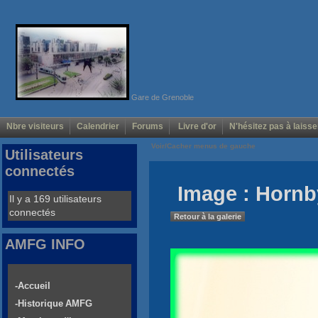
Gare de Grenoble
Nbre visiteurs
Calendrier
Forums
Livre d'or
N'hésitez pas à laisse
Voir/Cacher menus de gauche
Utilisateurs
connectés
Image : Hornby
Il y a 169 utilisateurs
connectés
Retour à la galerie
AMFG INFO
-Accueil
-Historique AMFG