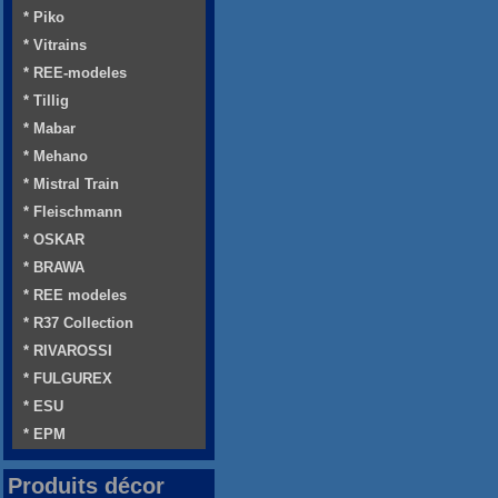
* Piko
* Vitrains
* REE-modeles
* Tillig
* Mabar
* Mehano
* Mistral Train
* Fleischmann
* OSKAR
* BRAWA
* REE modeles
* R37 Collection
* RIVAROSSI
* FULGUREX
* ESU
* EPM
Produits décor