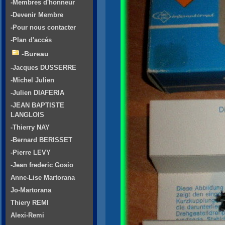
-Membres d'honneur
-Devenir Membre
-Pour nous contacter
-Plan d'accés
-Bureau
-Jacques DUSSERRE
-Michel Julien
-Julien DIAFERIA
-JEAN BAPTISTE
LANGLOIS
-Thierry NAY
-Bernard BERISSET
-Pierre LEVY
-Jean frederic Gosio
Anne-Lise Martorana
Jo-Martorana
Thiery REMI
Alexi-Remi