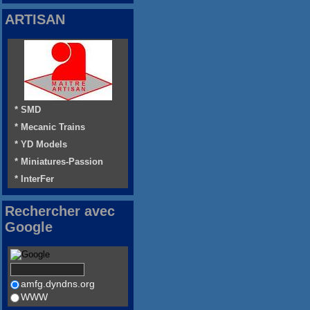
ARTISAN
* SMD
* Mecanic Trains
* YD Models
* Miniatures-Passion
* InterFer
Rechercher avec
Google
amfg.dyndns.org
WWW