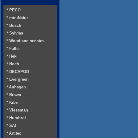
* PECO
* miniNatur
* Busch
* Sylvias
* Woodland scenics
* Faller
* Heki
* Noch
* DECAPOD
* Evergreen
* Auhagen
* Brawa
* Kibri
* Viessman
* Humbrol
* SAI
* Artitec