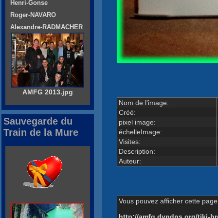
Henri-Gonse
Roger-NAVARO
Alexandre-RADMACHER
AMFG 2013.jpg
Nom de l'image:
Créé:
Sauvegarde du
pixel image:
Train de la Mure
échelleImage:
Visites:
Description:
Auteur:
Vous pouvez afficher cette page 
http://amfg.dyndns.org/tiki