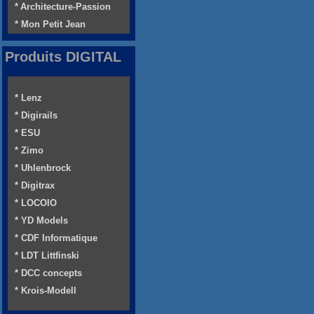
* Architecture-Passion
* Mon Petit Jean
Produits DIGITAL
* Lenz
* Digirails
* ESU
* Zimo
* Uhlenbrock
* Digitrax
* LOCOIO
* YD Models
* CDF Informatique
* LDT Littfinski
* DCC concepts
* Krois-Modell