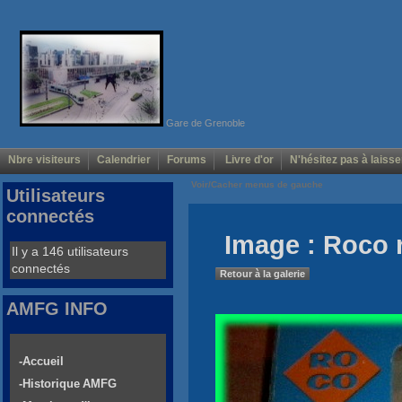
Gare de Grenoble
Nbre visiteurs
Calendrier
Forums
Livre d'or
N'hésitez pas à laisse
Voir/Cacher menus de gauche
Utilisateurs
connectés
Image : Roco 
Il y a 146 utilisateurs
connectés
Retour à la galerie
AMFG INFO
-Accueil
-Historique AMFG