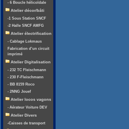
- 6 Boucle hélicoïdale
Atelier décor/bâti
-1 Sous Station SNCF
-2 Halle SNCF AMFG
Atelier électrification
- Cablage Lokmaus
Fabrication d’un circuit
imprimé
Atelier Digitalisation
- 232 TC Fleischmann
- 230 F-Fleischmann
- BB 8159 Roco
- 2NNG Jouef
Atelier locos vagons
- Aérateur Voiture DEV
Atelier Divers
-Caisses de transport