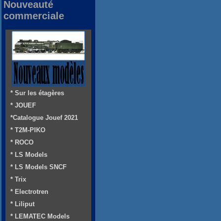
Nouveauté
commerciale
* Sur les étagères
* JOUEF
*Catalogue Jouef 2021
* T2M-PIKO
* ROCO
* LS Models
* LS Models SNCF
* Trix
* Electrotren
* Liliput
* LEMATEC Models