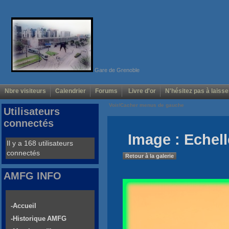
Gare de Grenoble
Nbre visiteurs
Calendrier
Forums
Livre d'or
N'hésitez pas à laisse
Voir/Cacher menus de gauche
Utilisateurs
connectés
Image : Echell
Il y a 168 utilisateurs
connectés
Retour à la galerie
AMFG INFO
-Accueil
-Historique AMFG