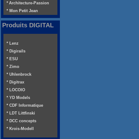
* Architecture-Passion
* Mon Petit Jean
Produits DIGITAL
* Lenz
* Digirails
* ESU
* Zimo
* Uhlenbrock
* Digitrax
* LOCOIO
* YD Models
* CDF Informatique
* LDT Littfinski
* DCC concepts
* Krois-Modell