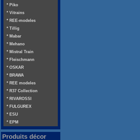
* Piko
* Vitrains
* REE-modeles
* Tillig
* Mabar
* Mehano
* Mistral Train
* Fleischmann
* OSKAR
* BRAWA
* REE modeles
* R37 Collection
* RIVAROSSI
* FULGUREX
* ESU
* EPM
Produits décor