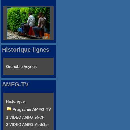
Historique lignes
Grenoble Veynes
AMFG-TV
Historique
Programe AMFG-TV
1-VIDEO AMFG SNCF
2-VIDEO AMFG Modélis