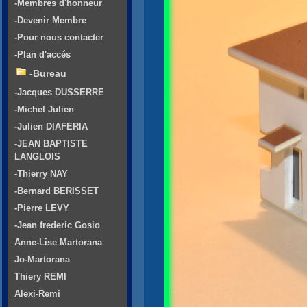
-Membres d'honneur
-Devenir Membre
-Pour nous contacter
-Plan d'accés
-Bureau
-Jacques DUSSERRE
-Michel Julien
-Julien DIAFERIA
-JEAN BAPTISTE
LANGLOIS
-Thierry NAY
-Bernard BERISSET
-Pierre LEVY
-Jean frederic Gosio
Anne-Lise Martorana
Jo-Martorana
Thiery REMI
Alexi-Remi