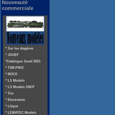
Nouveauté
commerciale
* Sur les étagères
* JOUEF
*Catalogue Jouef 2021
* T2M-PIKO
* ROCO
* LS Models
* LS Models SNCF
* Trix
* Electrotren
* Liliput
* LEMATEC Models