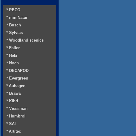
* PECO
* miniNatur
* Busch
* Sylvias
* Woodland scenics
* Faller
* Heki
* Noch
* DECAPOD
* Evergreen
* Auhagen
* Brawa
* Kibri
* Viessman
* Humbrol
* SAI
* Artitec