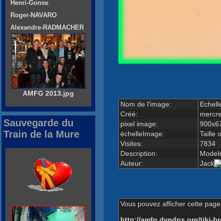
Henri-Gonse
Roger-NAVARO
Alexandre-RADMACHER
AMFG 2013.jpg
Nom de l'image:
Echell
Créé:
mercre
Sauvegarde du
pixel image:
900x6
Train de la Mure
échelleImage:
Taille 
Visites:
7834
Description:
Modele
Auteur:
Jack
Vous pouvez afficher cette page 
http://amfg.dyndns.org/tiki