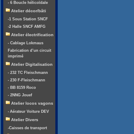
- 6 Boucle hélicoïdale
Atelier décor/bâti
-1 Sous Station SNCF
-2 Halle SNCF AMFG
Atelier électrification
- Cablage Lokmaus
Fabrication d’un circuit
imprimé
Atelier Digitalisation
- 232 TC Fleischmann
- 230 F-Fleischmann
- BB 8159 Roco
- 2NNG Jouef
Atelier locos vagons
- Aérateur Voiture DEV
Atelier Divers
-Caisses de transport