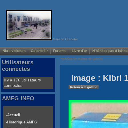
Gare de Grenoble
Nbre visiteurs
Calendrier
Forums
Livre d'or
N'hésitez pas à laisse
Voir/Cacher menus de gauche
Utilisateurs
connectés
Image : Kibri
Il y a 176 utilisateurs
connectés
Retour à la galerie
AMFG INFO
-Accueil
-Historique AMFG