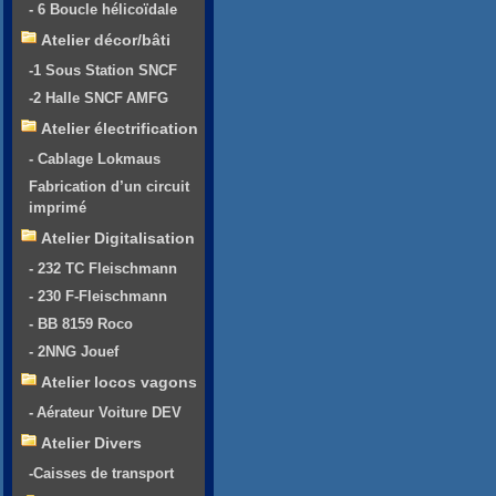
- 6 Boucle hélicoïdale
Atelier décor/bâti
-1 Sous Station SNCF
-2 Halle SNCF AMFG
Atelier électrification
- Cablage Lokmaus
Fabrication d’un circuit
imprimé
Atelier Digitalisation
- 232 TC Fleischmann
- 230 F-Fleischmann
- BB 8159 Roco
- 2NNG Jouef
Atelier locos vagons
- Aérateur Voiture DEV
Atelier Divers
-Caisses de transport