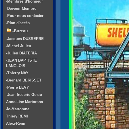
-Membres d'honneur
-Devenir Membre
-Pour nous contacter
-Plan d'accés
-Bureau
-Jacques DUSSERRE
-Michel Julien
-Julien DIAFERIA
-JEAN BAPTISTE
LANGLOIS
-Thierry NAY
-Bernard BERISSET
-Pierre LEVY
-Jean frederic Gosio
Anne-Lise Martorana
Jo-Martorana
Thiery REMI
Alexi-Remi