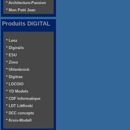
* Architecture-Passion
* Mon Petit Jean
Produits DIGITAL
* Lenz
* Digirails
* ESU
* Zimo
* Uhlenbrock
* Digitrax
* LOCOIO
* YD Models
* CDF Informatique
* LDT Littfinski
* DCC concepts
* Krois-Modell