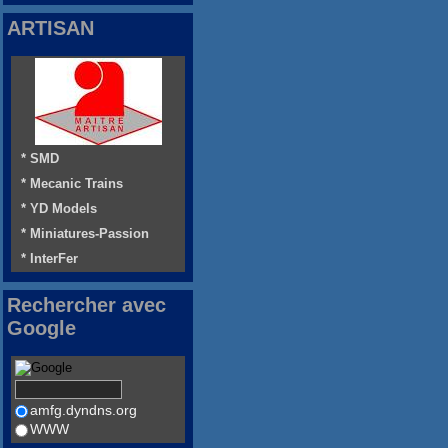
ARTISAN
* SMD
* Mecanic Trains
* YD Models
* Miniatures-Passion
* InterFer
Rechercher avec
Google
amfg.dyndns.org
WWW