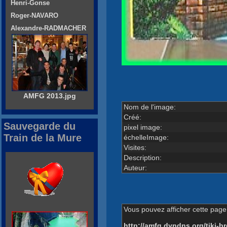
Henri-Gonse
Roger-NAVARO
Alexandre-RADMACHER
AMFG 2013.jpg
Nom de l'image:
Créé:
Sauvegarde du
pixel image:
Train de la Mure
échelleImage:
Visites:
Description:
Auteur:
Vous pouvez afficher cette page 
http://amfg.dyndns.org/tiki