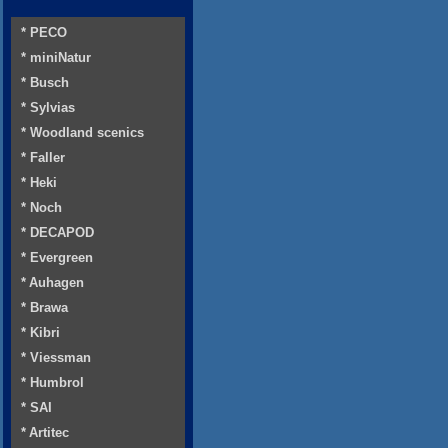
* PECO
* miniNatur
* Busch
* Sylvias
* Woodland scenics
* Faller
* Heki
* Noch
* DECAPOD
* Evergreen
* Auhagen
* Brawa
* Kibri
* Viessman
* Humbrol
* SAI
* Artitec