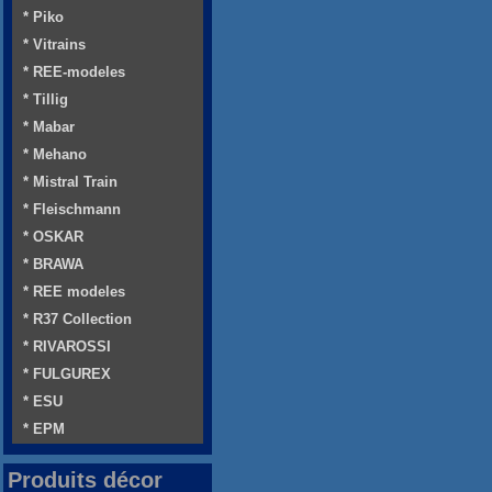
* Piko
* Vitrains
* REE-modeles
* Tillig
* Mabar
* Mehano
* Mistral Train
* Fleischmann
* OSKAR
* BRAWA
* REE modeles
* R37 Collection
* RIVAROSSI
* FULGUREX
* ESU
* EPM
Produits décor