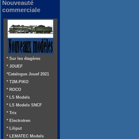
Nouveauté
commerciale
* Sur les étagères
* JOUEF
*Catalogue Jouef 2021
* T2M-PIKO
* ROCO
* LS Models
* LS Models SNCF
* Trix
* Electrotren
* Liliput
* LEMATEC Models