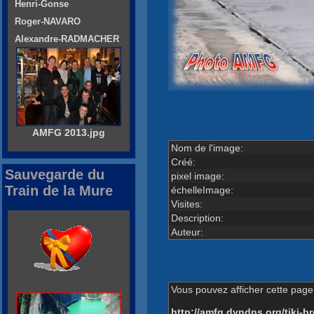
Henri-Gonse
Roger-NAVARO
Alexandre-RADMACHER
AMFG 2013.jpg
Nom de l'image:
Créé:
Sauvegarde du
pixel image:
Train de la Mure
échelleImage:
Visites:
Description:
Auteur:
Vous pouvez afficher cette page 
http://amfg.dyndns.org/tiki