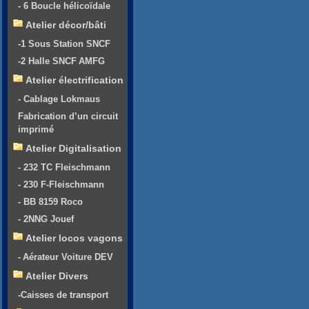
- 6 Boucle hélicoïdale
Atelier décor/bâti
-1 Sous Station SNCF
-2 Halle SNCF AMFG
Atelier électrification
- Cablage Lokmaus
Fabrication d’un circuit
imprimé
Atelier Digitalisation
- 232 TC Fleischmann
- 230 F-Fleischmann
- BB 8159 Roco
- 2NNG Jouef
Atelier locos vagons
- Aérateur Voiture DEV
Atelier Divers
-Caisses de transport