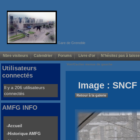
Gare de Grenoble
Nbre visiteurs
Calendrier
Forums
Livre d'or
N'hésitez pas à laisse
Voir/Cacher menus de gauche
Utilisateurs
connectés
Image : SNCF 
Il y a 206 utilisateurs
connectés
Retour à la galerie
AMFG INFO
-Accueil
-Historique AMFG