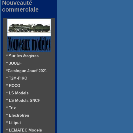
Nouveauté
commerciale
* Sur les étagères
* JOUEF
*Catalogue Jouef 2021
* T2M-PIKO
* ROCO
* LS Models
* LS Models SNCF
* Trix
* Electrotren
* Liliput
* LEMATEC Models