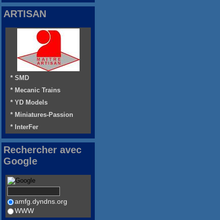
ARTISAN
* SMD
* Mecanic Trains
* YD Models
* Miniatures-Passion
* InterFer
Rechercher avec
Google
amfg.dyndns.org
WWW