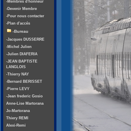
-Membres d'honneur
-Devenir Membre
-Pour nous contacter
-Plan d'accés
-Bureau
-Jacques DUSSERRE
-Michel Julien
-Julien DIAFERIA
-JEAN BAPTISTE
LANGLOIS
-Thierry NAY
-Bernard BERISSET
-Pierre LEVY
-Jean frederic Gosio
Anne-Lise Martorana
Jo-Martorana
Thiery REMI
Alexi-Remi