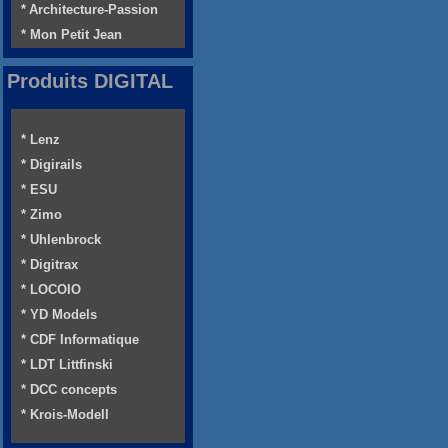
* Architecture-Passion
* Mon Petit Jean
Produits DIGITAL
* Lenz
* Digirails
* ESU
* Zimo
* Uhlenbrock
* Digitrax
* LOCOIO
* YD Models
* CDF Informatique
* LDT Littfinski
* DCC concepts
* Krois-Modell