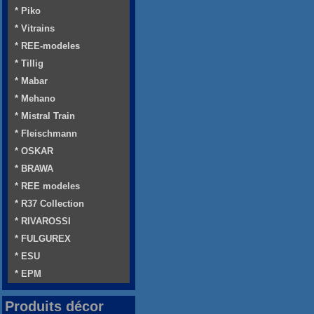
* Piko
* Vitrains
* REE-modeles
* Tillig
* Mabar
* Mehano
* Mistral Train
* Fleischmann
* OSKAR
* BRAWA
* REE modeles
* R37 Collection
* RIVAROSSI
* FULGUREX
* ESU
* EPM
Produits décor