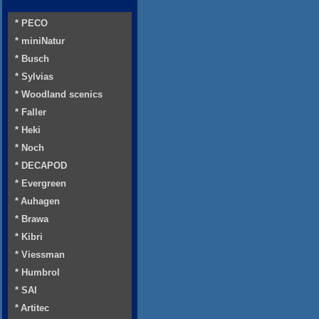
* PECO
* miniNatur
* Busch
* Sylvias
* Woodland scenics
* Faller
* Heki
* Noch
* DECAPOD
* Evergreen
* Auhagen
* Brawa
* Kibri
* Viessman
* Humbrol
* SAI
* Artitec