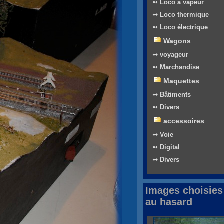
➻ Loco à vapeur
➻ Loco thermique
➻ Loco électrique
Wagons
➻ voyageur
➻ Marchandise
Maquettes
➻ Bâtiments
➻ Divers
accessoires
➻ Voie
➻ Digital
➻ Divers
Images choisies
au hasard