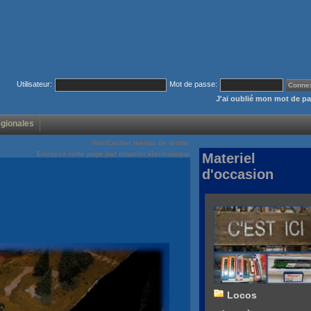
Utilisateur:
Mot de passe:
J'ai oublié mon mot de p
égionales
Voir/Cacher menus de droite
Envoyez cette page par courrier électronique
Materiel
d'occasion
Locos