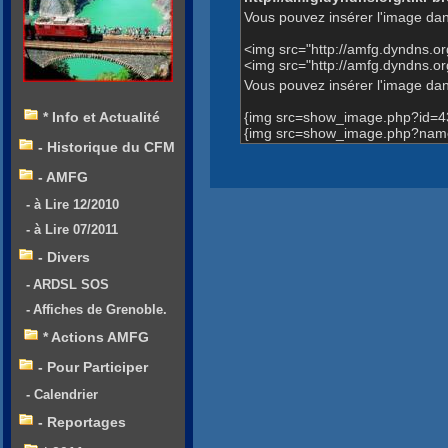
Vous pouvez insérer l'image dan
<img src="http://amfg.dyndns.
<img src="http://amfg.dyndns
Vous pouvez insérer l'image dans
{img src=show_image.php?id=4
* Info et Actualité
{img src=show_image.php?name
- Historique du CFM
- AMFG
- à Lire 12/2010
- à Lire 07/2011
- Divers
- ARDSL SOS
- Affiches de Grenoble.
* Actions AMFG
- Pour Participer
- Calendrier
- Reportages