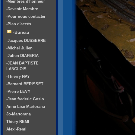
-Membres d'honneur
-Devenir Membre
-Pour nous contacter
-Plan d'accés
-Bureau
-Jacques DUSSERRE
-Michel Julien
-Julien DIAFERIA
-JEAN BAPTISTE
LANGLOIS
-Thierry NAY
-Bernard BERISSET
-Pierre LEVY
-Jean frederic Gosio
Anne-Lise Martorana
Jo-Martorana
Thiery REMI
Alexi-Remi