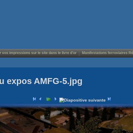
r vos impressions sur le site dans le livre d'or
Manifestations ferroviaires R
au expos AMFG-5.jpg