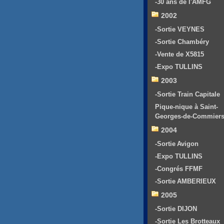
-30 ans de l'AMFG
2002
-Sortie VEYNES
-Sortie Chambéry
-Vente de X5815
-Expo TULLINS
2003
-Sortie Train Capitale
Pique-nique à Saint-
Georges-de-Commier
2004
-Sortie Avigon
-Expo TULLINS
-Congrés FFMF
-Sortie AMBERIEUX
2005
-Sortie DIJON
-Sortie Les Brotteaux