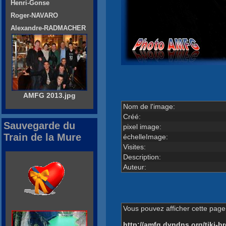
Henri-Gonse
Roger-NAVARO
Alexandre-RADMACHER
AMFG 2013.jpg
Nom de l'image:
Créé:
Sauvegarde du
pixel image:
Train de la Mure
échelleImage:
Visites:
Description:
Auteur:
Vous pouvez afficher cette page 
http://amfg.dyndns.org/tiki