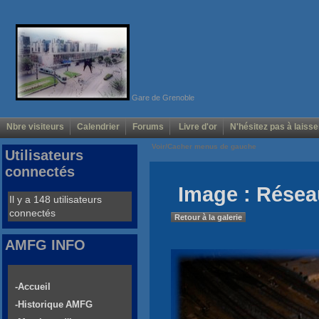
Gare de Grenoble
Nbre visiteurs
Calendrier
Forums
Livre d'or
N'hésitez pas à laisse
Voir/Cacher menus de gauche
Utilisateurs
connectés
Image : Rése
Il y a 148 utilisateurs
connectés
Retour à la galerie
AMFG INFO
-Accueil
-Historique AMFG