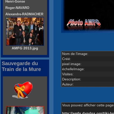
Henri-Gonse
Roger-NAVARO
Alexandre-RADMACHER
AMFG 2013.jpg
Nom de l'image:
Créé:
Sauvegarde du
pixel image:
Train de la Mure
échelleImage:
Visites:
Description:
Auteur:
Vous pouvez afficher cette page 
http://amfg.dyndns.org/tiki