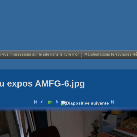
r vos impressions sur le site dans le livre d'or
Manifestations ferroviaires R
au expos AMFG-6.jpg