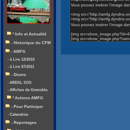
Vous pouvez insérer l'image dan
<img src="http://amfg.dyndns.
<img src="http://amfg.dyndns
Vous pouvez insérer l'image dans
{img src=show_image.php?id=4
* Info et Actualité
{img src=show_image.php?name
- Historique du CFM
- AMFG
- à Lire 12/2010
- à Lire 07/2011
- Divers
- ARDSL SOS
- Affiches de Grenoble.
* Actions AMFG
- Pour Participer
- Calendrier
- Reportages