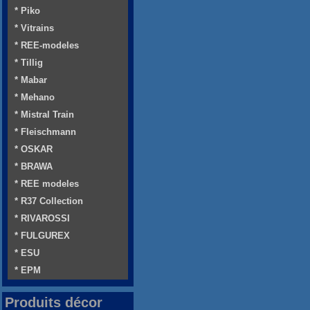
* Piko
* Vitrains
* REE-modeles
* Tillig
* Mabar
* Mehano
* Mistral Train
* Fleischmann
* OSKAR
* BRAWA
* REE modeles
* R37 Collection
* RIVAROSSI
* FULGUREX
* ESU
* EPM
Produits décor