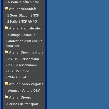
- 6 Boucle hélicoïdale
Atelier décor/bâti
-1 Sous Station SNCF
-2 Halle SNCF AMFG
Atelier électrification
- Cablage Lokmaus
Fabrication d’un circuit
imprimé
Atelier Digitalisation
- 232 TC Fleischmann
- 230 F-Fleischmann
- BB 8159 Roco
- 2NNG Jouef
Atelier locos vagons
- Aérateur Voiture DEV
Atelier Divers
-Caisses de transport