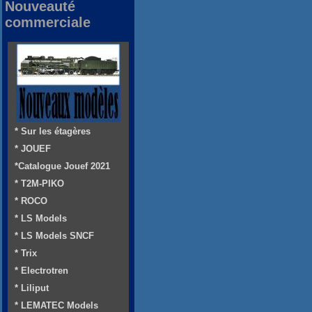
Nouveauté
commerciale
* Sur les étagères
* JOUEF
*Catalogue Jouef 2021
* T2M-PIKO
* ROCO
* LS Models
* LS Models SNCF
* Trix
* Electrotren
* Liliput
* LEMATEC Models