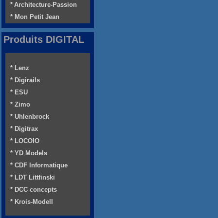
* Architecture-Passion
* Mon Petit Jean
Produits DIGITAL
* Lenz
* Digirails
* ESU
* Zimo
* Uhlenbrock
* Digitrax
* LOCOIO
* YD Models
* CDF Informatique
* LDT Littfinski
* DCC concepts
* Krois-Modell