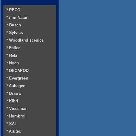
* PECO
* miniNatur
* Busch
* Sylvias
* Woodland scenics
* Faller
* Heki
* Noch
* DECAPOD
* Evergreen
* Auhagen
* Brawa
* Kibri
* Viessman
* Humbrol
* SAI
* Artitec