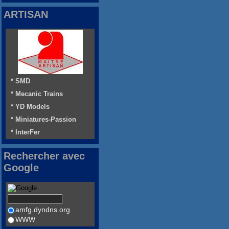
ARTISAN
* SMD
* Mecanic Trains
* YD Models
* Miniatures-Passion
* InterFer
Rechercher avec
Google
amfg.dyndns.org
WWW