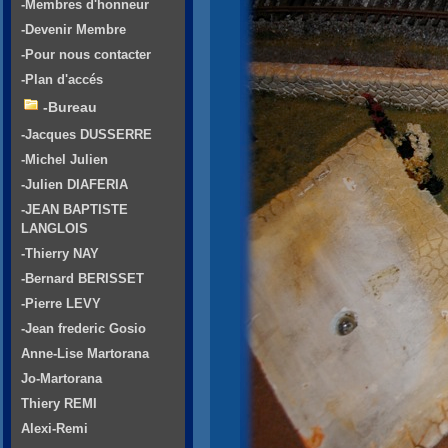
-Membres d'honneur
-Devenir Membre
-Pour nous contacter
-Plan d'accés
-Bureau
-Jacques DUSSERRE
-Michel Julien
-Julien DIAFERIA
-JEAN BAPTISTE
LANGLOIS
-Thierry NAY
-Bernard BERISSET
-Pierre LEVY
-Jean frederic Gosio
Anne-Lise Martorana
Jo-Martorana
Thiery REMI
Alexi-Remi