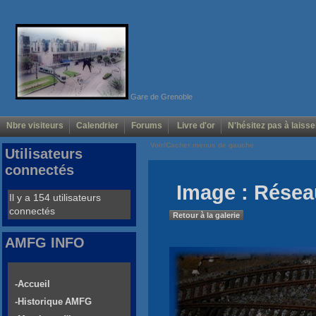
Gare de Grenoble
Nbre visiteurs
Calendrier
Forums
Livre d'or
N'hésitez pas à laisse
Voir/Cacher menus de gauche
Utilisateurs
connectés
Image : Rése
Il y a 154 utilisateurs
connectés
Retour à la galerie
AMFG INFO
-Accueil
-Historique AMFG