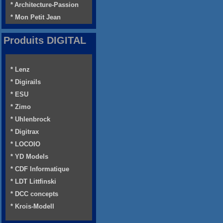
* Architecture-Passion
* Mon Petit Jean
Produits DIGITAL
* Lenz
* Digirails
* ESU
* Zimo
* Uhlenbrock
* Digitrax
* LOCOIO
* YD Models
* CDF Informatique
* LDT Littfinski
* DCC concepts
* Krois-Modell