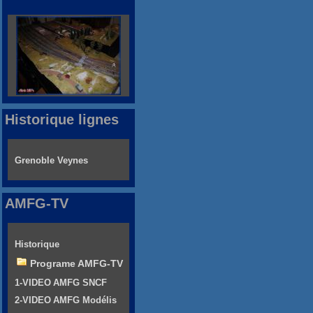
Historique lignes
Grenoble Veynes
AMFG-TV
Historique
Programe AMFG-TV
1-VIDEO AMFG SNCF
2-VIDEO AMFG Modélis