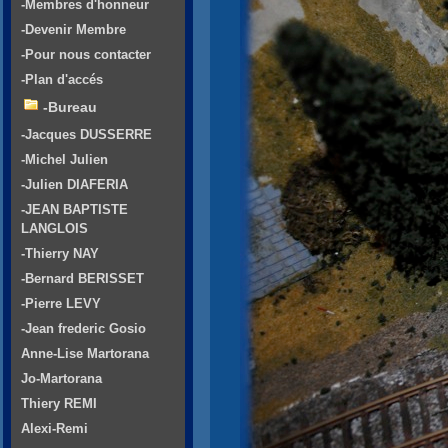
-Membres d'honneur
-Devenir Membre
-Pour nous contacter
-Plan d'accés
-Bureau
-Jacques DUSSERRE
-Michel Julien
-Julien DIAFERIA
-JEAN BAPTISTE
LANGLOIS
-Thierry NAY
-Bernard BERISSET
-Pierre LEVY
-Jean frederic Gosio
Anne-Lise Martorana
Jo-Martorana
Thiery REMI
Alexi-Remi