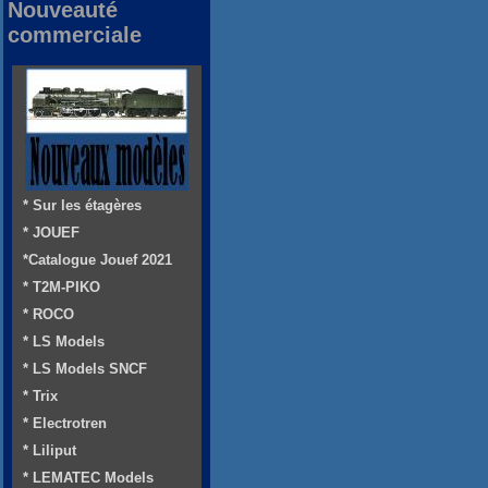
Nouveauté
commerciale
* Sur les étagères
* JOUEF
*Catalogue Jouef 2021
* T2M-PIKO
* ROCO
* LS Models
* LS Models SNCF
* Trix
* Electrotren
* Liliput
* LEMATEC Models