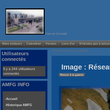
Gare de Grenoble
Nbre visiteurs
Calendrier
Forums
Livre d'or
N'hésitez pas à laisse
Voir/Cacher menus de gauche
Utilisateurs
connectés
Image : Rése
Il y a 244 utilisateurs
connectés
Retour à la galerie
AMFG INFO
-Accueil
-Historique AMFG