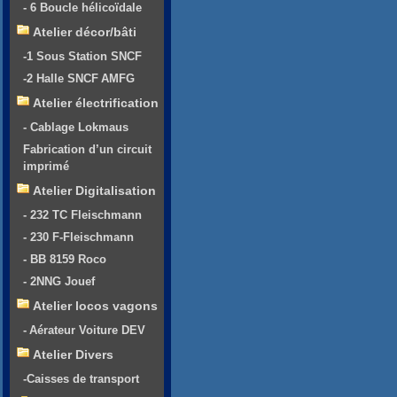
- 6 Boucle hélicoïdale
Atelier décor/bâti
-1 Sous Station SNCF
-2 Halle SNCF AMFG
Atelier électrification
- Cablage Lokmaus
Fabrication d’un circuit
imprimé
Atelier Digitalisation
- 232 TC Fleischmann
- 230 F-Fleischmann
- BB 8159 Roco
- 2NNG Jouef
Atelier locos vagons
- Aérateur Voiture DEV
Atelier Divers
-Caisses de transport