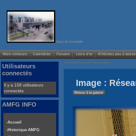
Gare de Grenoble
Nbre visiteurs
Calendrier
Forums
Livre d'or
N'hésitez pas à laisse
Voir/Cacher menus de gauche
Utilisateurs
connectés
Image : Rése
Il y a 158 utilisateurs
connectés
Retour à la galerie
AMFG INFO
-Accueil
-Historique AMFG