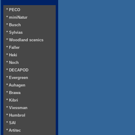
* PECO
* miniNatur
* Busch
* Sylvias
* Woodland scenics
* Faller
* Heki
* Noch
* DECAPOD
* Evergreen
* Auhagen
* Brawa
* Kibri
* Viessman
* Humbrol
* SAI
* Artitec