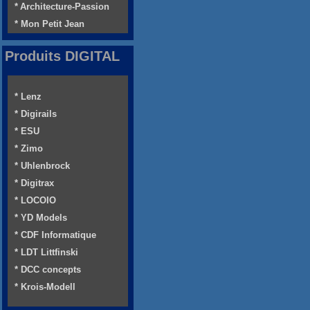
* Architecture-Passion
* Mon Petit Jean
Produits DIGITAL
* Lenz
* Digirails
* ESU
* Zimo
* Uhlenbrock
* Digitrax
* LOCOIO
* YD Models
* CDF Informatique
* LDT Littfinski
* DCC concepts
* Krois-Modell