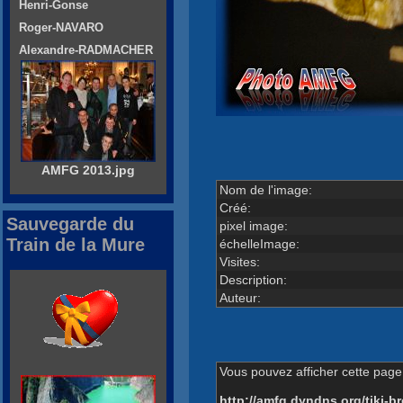
Henri-Gonse
Roger-NAVARO
Alexandre-RADMACHER
AMFG 2013.jpg
Nom de l'image:
Créé:
Sauvegarde du
pixel image:
Train de la Mure
échelleImage:
Visites:
Description:
Auteur:
Vous pouvez afficher cette page 
http://amfg.dyndns.org/tiki