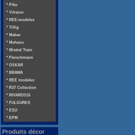
* Piko
* Vitrains
* REE-modeles
* Tillig
* Mabar
* Mehano
* Mistral Train
* Fleischmann
* OSKAR
* BRAWA
* REE modeles
* R37 Collection
* RIVAROSSI
* FULGUREX
* ESU
* EPM
Produits décor