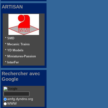
ARTISAN
* SMD
* Mecanic Trains
* YD Models
* Miniatures-Passion
* InterFer
Rechercher avec
Google
amfg.dyndns.org
WWW