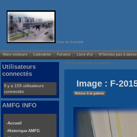
Gare de Grenoble
Nbre visiteurs
Calendrier
Forums
Livre d'or
N'hésitez pas à laisse
Voir/Cacher menus de gauche
Utilisateurs
connectés
Image : F-2015
Il y a 159 utilisateurs
connectés
Retour à la galerie
AMFG INFO
-Accueil
-Historique AMFG