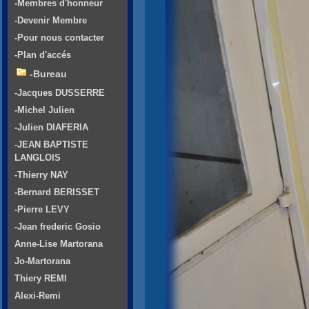
-Membres d'honneur
-Devenir Membre
-Pour nous contacter
-Plan d'accés
-Bureau
-Jacques DUSSERRE
-Michel Julien
-Julien DIAFERIA
-JEAN BAPTISTE
LANGLOIS
-Thierry NAY
-Bernard BERISSET
-Pierre LEVY
-Jean frederic Gosio
Anne-Lise Martorana
Jo-Martorana
Thiery REMI
Alexi-Remi