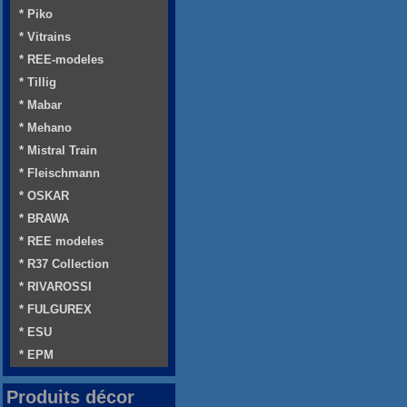
* Piko
* Vitrains
* REE-modeles
* Tillig
* Mabar
* Mehano
* Mistral Train
* Fleischmann
* OSKAR
* BRAWA
* REE modeles
* R37 Collection
* RIVAROSSI
* FULGUREX
* ESU
* EPM
Produits décor