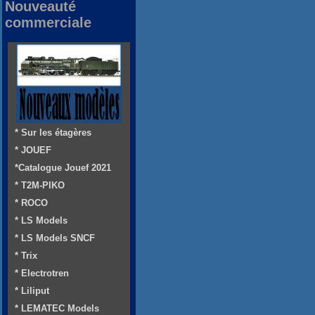
Nouveauté
commerciale
* Sur les étagères
* JOUEF
*Catalogue Jouef 2021
* T2M-PIKO
* ROCO
* LS Models
* LS Models SNCF
* Trix
* Electrotren
* Liliput
* LEMATEC Models