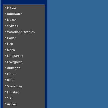
* PECO
* miniNatur
* Busch
* Sylvias
* Woodland scenics
* Faller
* Heki
* Noch
* DECAPOD
* Evergreen
* Auhagen
* Brawa
* Kibri
* Viessman
* Humbrol
* SAI
* Artitec