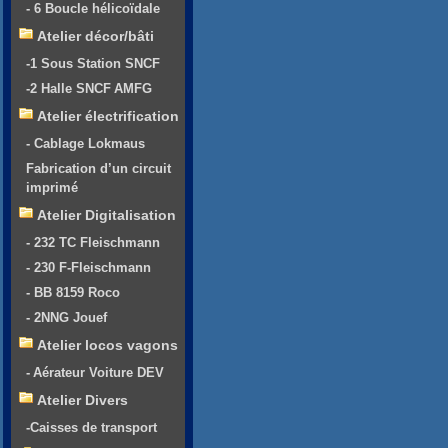
- 6 Boucle hélicoïdale
Atelier décor/bâti
-1 Sous Station SNCF
-2 Halle SNCF AMFG
Atelier électrification
- Cablage Lokmaus
Fabrication d’un circuit
imprimé
Atelier Digitalisation
- 232 TC Fleischmann
- 230 F-Fleischmann
- BB 8159 Roco
- 2NNG Jouef
Atelier locos vagons
- Aérateur Voiture DEV
Atelier Divers
-Caisses de transport