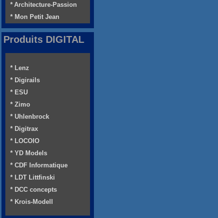
* Architecture-Passion
* Mon Petit Jean
Produits DIGITAL
* Lenz
* Digirails
* ESU
* Zimo
* Uhlenbrock
* Digitrax
* LOCOIO
* YD Models
* CDF Informatique
* LDT Littfinski
* DCC concepts
* Krois-Modell