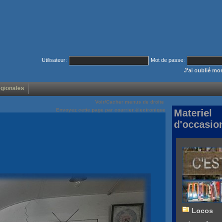
Utilisateur:
Mot de passe:
J'ai oublié m
égionales
Voir/Cacher menus de droite
Envoyez cette page par courrier électronique
Materiel
d'occasio
Locos