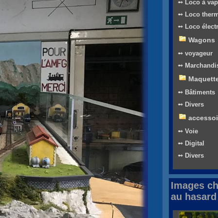
➻ Loco à vap
➻ Loco ther
➻ Loco élect
Wagons
➻ voyageur
➻ Marchandi
Maquett
➻ Bâtiments
➻ Divers
accessoi
➻ Voie
➻ Digital
➻ Divers
Images ch
au hasard