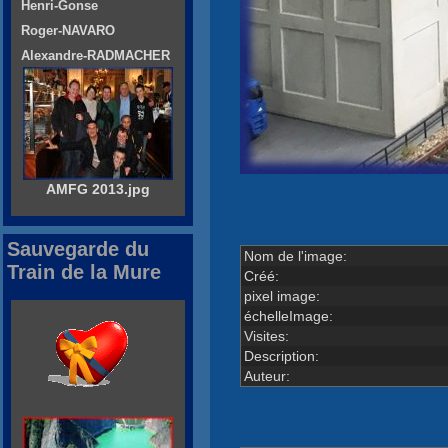
Henri-Gonse
Roger-NAVARO
Alexandre-RADMACHER
AMFG 2013.jpg
Sauvegarde du
Nom de l'image:
Train de la Mure
Créé:
pixel image:
échelleImage:
Visites:
Description:
Auteur: