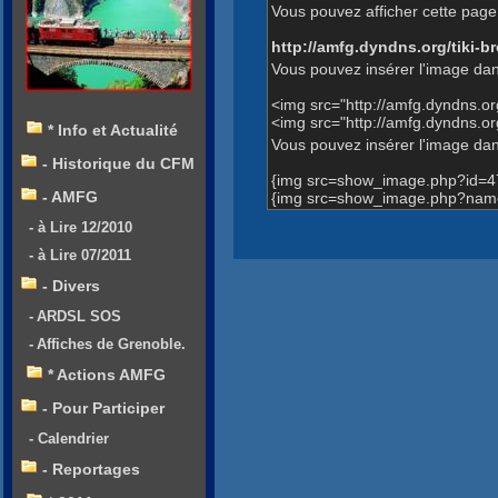
Vous pouvez afficher cette page 
http://amfg.dyndns.org/tiki
Vous pouvez insérer l'image dan
<img src="http://amfg.dyndns.
<img src="http://amfg.dyndns.
* Info et Actualité
Vous pouvez insérer l'image dans
- Historique du CFM
{img src=show_image.php?id=4
- AMFG
{img src=show_image.php?name
- à Lire 12/2010
- à Lire 07/2011
- Divers
- ARDSL SOS
- Affiches de Grenoble.
* Actions AMFG
- Pour Participer
- Calendrier
- Reportages