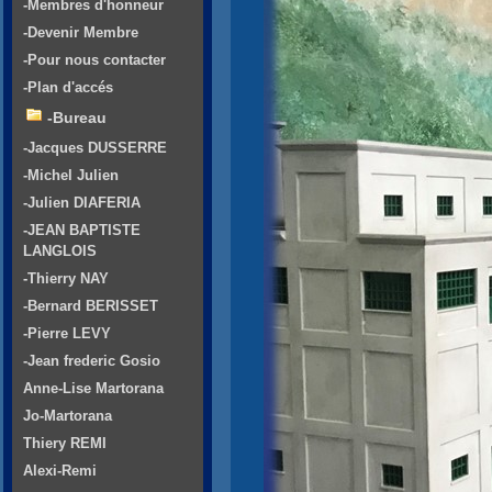
-Membres d'honneur
-Devenir Membre
-Pour nous contacter
-Plan d'accés
-Bureau
-Jacques DUSSERRE
-Michel Julien
-Julien DIAFERIA
-JEAN BAPTISTE
LANGLOIS
-Thierry NAY
-Bernard BERISSET
-Pierre LEVY
-Jean frederic Gosio
Anne-Lise Martorana
Jo-Martorana
Thiery REMI
Alexi-Remi