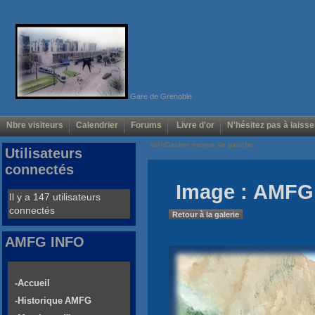
Gare de Grenoble
Nbre visiteurs
Calendrier
Forums
Livre d'or
N'hésitez pas à laisse
Voir/Cacher menus de gauche
Utilisateurs
connectés
Image : AMFG 
Il y a 147 utilisateurs
connectés
Retour à la galerie
AMFG INFO
-Accueil
-Historique AMFG