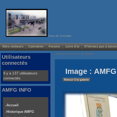
Gare de Grenoble
Nbre visiteurs
Calendrier
Forums
Livre d'or
N'hésitez pas à laisse
Voir/Cacher menus de gauche
Utilisateurs
connectés
Image : AMFG 
Il y a 137 utilisateurs
connectés
Retour à la galerie
AMFG INFO
-Accueil
-Historique AMFG