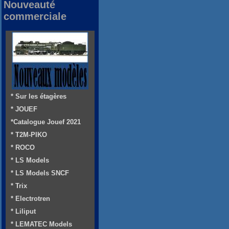
Nouveauté
commerciale
* Sur les étagères
* JOUEF
*Catalogue Jouef 2021
* T2M-PIKO
* ROCO
* LS Models
* LS Models SNCF
* Trix
* Electrotren
* Liliput
* LEMATEC Models