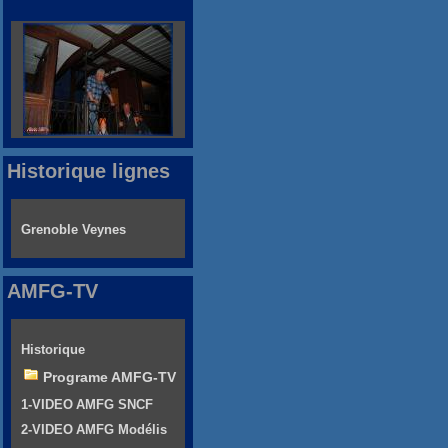
Historique lignes
Grenoble Veynes
AMFG-TV
Historique
Programe AMFG-TV
1-VIDEO AMFG SNCF
2-VIDEO AMFG Modélis