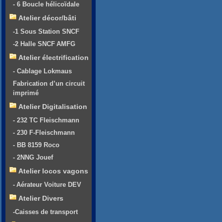
- 6 Boucle hélicoïdale
Atelier décor/bâti
-1 Sous Station SNCF
-2 Halle SNCF AMFG
Atelier électrification
- Cablage Lokmaus
Fabrication d’un circuit
imprimé
Atelier Digitalisation
- 232 TC Fleischmann
- 230 F-Fleischmann
- BB 8159 Roco
- 2NNG Jouef
Atelier locos vagons
- Aérateur Voiture DEV
Atelier Divers
-Caisses de transport