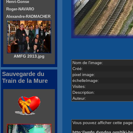
Henri-Gonse
Roger-NAVARO
Alexandre-RADMACHER
AMFG 2013.jpg
Nom de l'image:
Créé:
Sauvegarde du
pixel image:
Train de la Mure
échelleImage:
Visites:
Description:
Auteur:
Vous pouvez afficher cette page 
http://amfg.dyndns.org/tiki