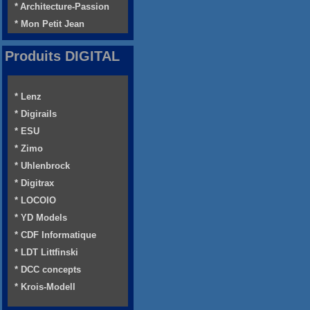
* Architecture-Passion
* Mon Petit Jean
Produits DIGITAL
* Lenz
* Digirails
* ESU
* Zimo
* Uhlenbrock
* Digitrax
* LOCOIO
* YD Models
* CDF Informatique
* LDT Littfinski
* DCC concepts
* Krois-Modell