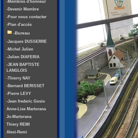
-Membres d'honneur
-Devenir Membre
-Pour nous contacter
-Plan d'accés
-Bureau
-Jacques DUSSERRE
-Michel Julien
-Julien DIAFERIA
-JEAN BAPTISTE
LANGLOIS
-Thierry NAY
-Bernard BERISSET
-Pierre LEVY
-Jean frederic Gosio
Anne-Lise Martorana
Jo-Martorana
Thiery REMI
Alexi-Remi