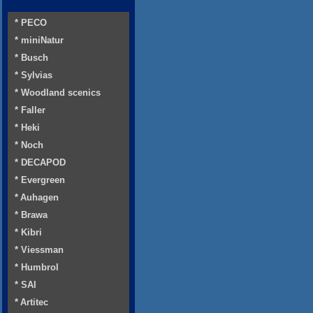
* PECO
* miniNatur
* Busch
* Sylvias
* Woodland scenics
* Faller
* Heki
* Noch
* DECAPOD
* Evergreen
* Auhagen
* Brawa
* Kibri
* Viessman
* Humbrol
* SAI
* Artitec