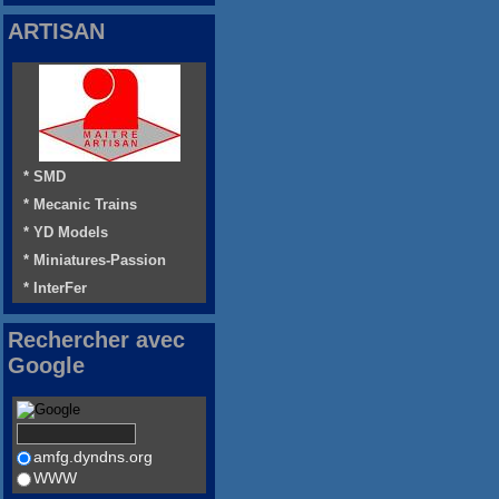
ARTISAN
* SMD
* Mecanic Trains
* YD Models
* Miniatures-Passion
* InterFer
Rechercher avec
Google
amfg.dyndns.org
WWW