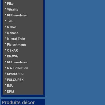
* Piko
* Vitrains
* REE-modeles
* Tillig
* Mabar
* Mehano
* Mistral Train
* Fleischmann
* OSKAR
* BRAWA
* REE modeles
* R37 Collection
* RIVAROSSI
* FULGUREX
* ESU
* EPM
Produits décor