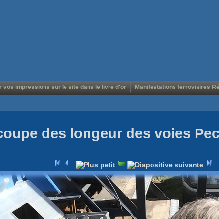
r vos impressions sur le site dans le livre d'or
Manifestations ferroviaires R
coupe des longeur des voies Pe