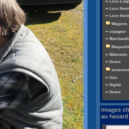
➻ Loco à vap
➻ Loco ther
➻ Loco élect
Wagons
➻ voyageur
➻ Marchandi
Maquett
➻ Bâtiments
➻ Divers
accessoi
➻ Voie
➻ Digital
➻ Divers
Images ch
au hasard