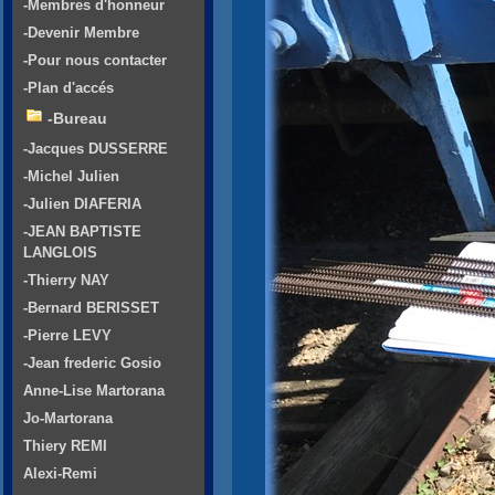
-Membres d'honneur
-Devenir Membre
-Pour nous contacter
-Plan d'accés
-Bureau
-Jacques DUSSERRE
-Michel Julien
-Julien DIAFERIA
-JEAN BAPTISTE
LANGLOIS
-Thierry NAY
-Bernard BERISSET
-Pierre LEVY
-Jean frederic Gosio
Anne-Lise Martorana
Jo-Martorana
Thiery REMI
Alexi-Remi