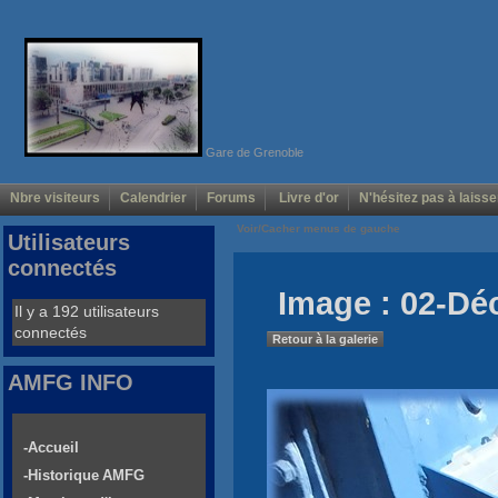
Gare de Grenoble
Nbre visiteurs
Calendrier
Forums
Livre d'or
N'hésitez pas à laisse
Voir/Cacher menus de gauche
Utilisateurs
connectés
Image : 02-Dé
Il y a 192 utilisateurs
connectés
Retour à la galerie
AMFG INFO
-Accueil
-Historique AMFG