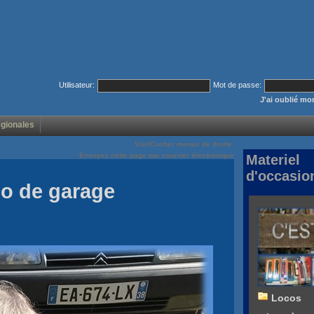
Utilisateur:
Mot de passe:
J'ai oublié m
égionales
Voir/Cacher menus de droite
Envoyez cette page par courrier électronique
Materiel
d'occasio
co de garage
Locos