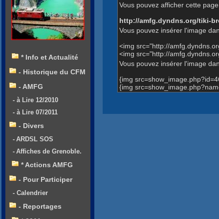
Vous pouvez afficher cette page 
http://amfg.dyndns.org/tiki
Vous pouvez insérer l'image dan
<img src="http://amfg.dyndns.
<img src="http://amfg.dyndns.
* Info et Actualité
Vous pouvez insérer l'image dans
- Historique du CFM
{img src=show_image.php?id=4
- AMFG
{img src=show_image.php?name
- à Lire 12/2010
- à Lire 07/2011
- Divers
- ARDSL SOS
- Affiches de Grenoble.
* Actions AMFG
- Pour Participer
- Calendrier
- Reportages