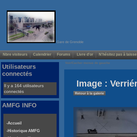
Gare de Grenoble
Nbre visiteurs
Calendrier
Forums
Livre d'or
N'hésitez pas à laisse
Voir/Cacher menus de gauche
Utilisateurs
connectés
Image : Verrié
Il y a 164 utilisateurs
connectés
Retour à la galerie
AMFG INFO
-Accueil
-Historique AMFG