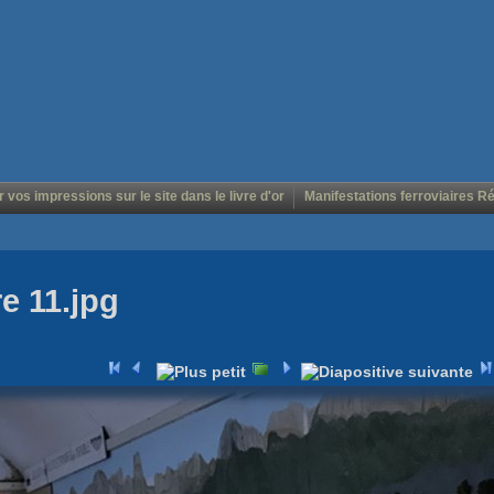
r vos impressions sur le site dans le livre d'or
Manifestations ferroviaires R
re 11.jpg