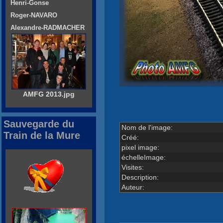
Henri-Gonse
Roger-NAVARO
Alexandre-RADMACHER
AMFG 2013.jpg
Sauvegarde du
Nom de l'image:
Train de la Mure
Créé:
pixel image:
échelleImage:
Visites:
Description:
Auteur: