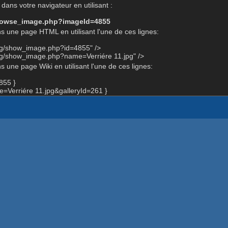
dans votre navigateur en utilisant :
-browse_image.php?imageId=4855
s une page HTML en utilisant l'une de ces lignes:
org/show_image.php?id=4855" />
rg/show_image.php?name=Verriére 11.jpg" />
 une page Wiki en utilisant l'une de ces lignes:
855 }
Verriére 11.jpg&galleryId=261 }