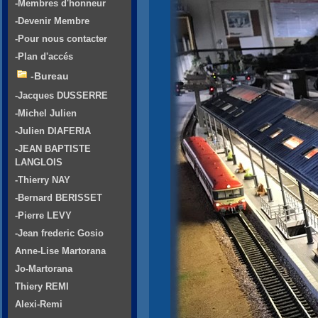
-Membres d'honneur
-Devenir Membre
-Pour nous contacter
-Plan d'accés
-Bureau
-Jacques DUSSERRE
-Michel Julien
-Julien DIAFERIA
-JEAN BAPTISTE
LANGLOIS
-Thierry NAY
-Bernard BERISSET
-Pierre LEVY
-Jean frederic Gosio
Anne-Lise Martorana
Jo-Martorana
Thiery REMI
Alexi-Remi