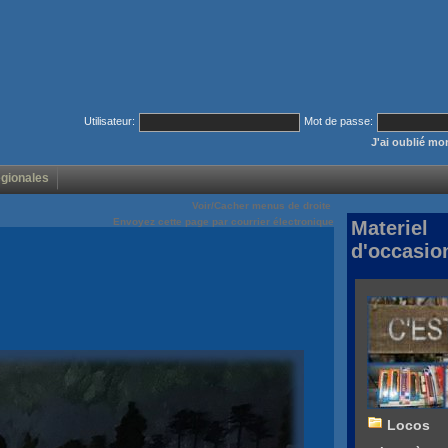
Utilisateur:
Mot de passe:
J'ai oublié m
égionales
Voir/Cacher menus de droite
Envoyez cette page par courrier électronique
Materiel
d'occasio
Locos