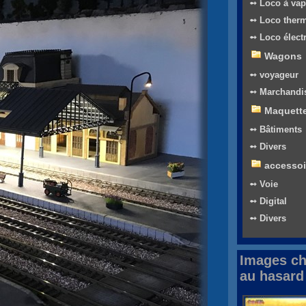
➻ Loco à vap
➻ Loco ther
➻ Loco élect
Wagons
➻ voyageur
➻ Marchandi
Maquett
➻ Bâtiments
➻ Divers
accessoi
➻ Voie
➻ Digital
➻ Divers
Images ch
au hasard