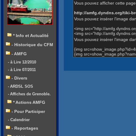
Vous pouvez afficher cette page 
http://amfg.dyndns.org/tiki
Vous pouvez insérer l'image dan
<img src="http://amfg.dyndns.
<img src="http://amfg.dyndns.o
* Info et Actualité
Vous pouvez insérer l'image dans
- Historique du CFM
{img src=show_image.php?id=4
- AMFG
{img src=show_image.php?name=
- à Lire 12/2010
- à Lire 07/2011
- Divers
- ARDSL SOS
- Affiches de Grenoble.
* Actions AMFG
- Pour Participer
- Calendrier
- Reportages