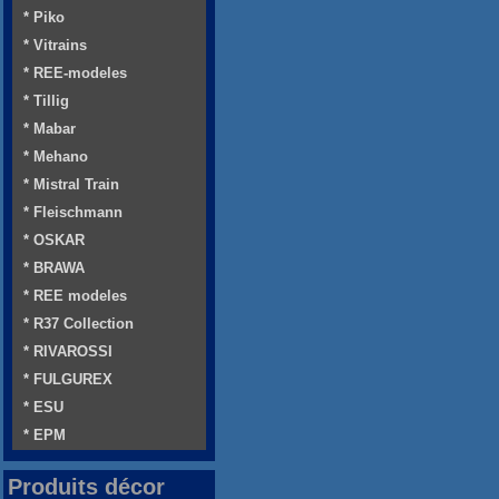
* Piko
* Vitrains
* REE-modeles
* Tillig
* Mabar
* Mehano
* Mistral Train
* Fleischmann
* OSKAR
* BRAWA
* REE modeles
* R37 Collection
* RIVAROSSI
* FULGUREX
* ESU
* EPM
Produits décor