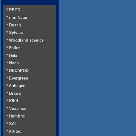
* PECO
* miniNatur
* Busch
* Sylvias
* Woodland scenics
* Faller
* Heki
* Noch
* DECAPOD
* Evergreen
* Auhagen
* Brawa
* Kibri
* Viessman
* Humbrol
* SAI
* Artitec