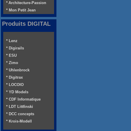
* Architecture-Passion
* Mon Petit Jean
Produits DIGITAL
* Lenz
* Digirails
* ESU
* Zimo
* Uhlenbrock
* Digitrax
* LOCOIO
* YD Models
* CDF Informatique
* LDT Littfinski
* DCC concepts
* Krois-Modell