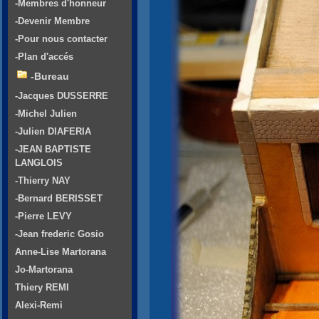
-Membres d'honneur
-Devenir Membre
-Pour nous contacter
-Plan d'accés
-Bureau
-Jacques DUSSERRE
-Michel Julien
-Julien DIAFERIA
-JEAN BAPTISTE
LANGLOIS
-Thierry NAY
-Bernard BERISSET
-Pierre LEVY
-Jean frederic Gosio
Anne-Lise Martorana
Jo-Martorana
Thiery REMI
Alexi-Remi