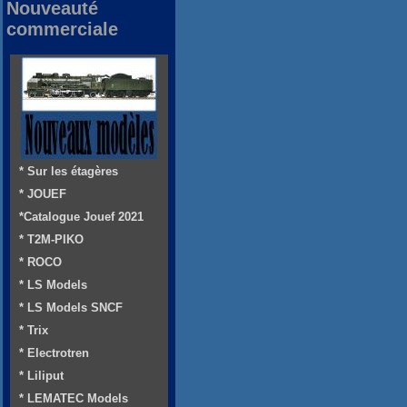
Nouveauté
commerciale
* Sur les étagères
* JOUEF
*Catalogue Jouef 2021
* T2M-PIKO
* ROCO
* LS Models
* LS Models SNCF
* Trix
* Electrotren
* Liliput
* LEMATEC Models