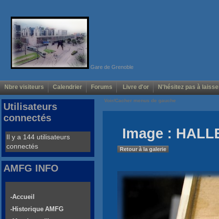
Gare de Grenoble
Nbre visiteurs
Calendrier
Forums
Livre d'or
N'hésitez pas à laisse
Voir/Cacher menus de gauche
Utilisateurs
connectés
Image : HALLE
Il y a 144 utilisateurs
connectés
Retour à la galerie
AMFG INFO
-Accueil
-Historique AMFG