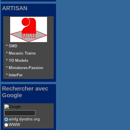
ARTISAN
* SMD
* Mecanic Trains
* YD Models
* Miniatures-Passion
* InterFer
Rechercher avec
Google
amfg.dyndns.org
WWW