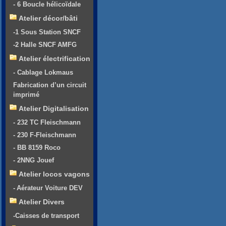
- 6 Boucle hélicoïdale
Atelier décor/bâti
-1 Sous Station SNCF
-2 Halle SNCF AMFG
Atelier électrification
- Cablage Lokmaus
Fabrication d’un circuit
imprimé
Atelier Digitalisation
- 232 TC Fleischmann
- 230 F-Fleischmann
- BB 8159 Roco
- 2NNG Jouef
Atelier locos vagons
- Aérateur Voiture DEV
Atelier Divers
-Caisses de transport