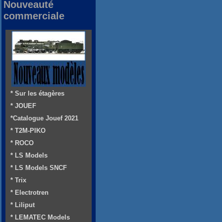
Nouveauté
commerciale
* Sur les étagères
* JOUEF
*Catalogue Jouef 2021
* T2M-PIKO
* ROCO
* LS Models
* LS Models SNCF
* Trix
* Electrotren
* Liliput
* LEMATEC Models