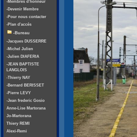
-Membres d'honneur
-Devenir Membre
-Pour nous contacter
-Plan d'accés
-Bureau
-Jacques DUSSERRE
-Michel Julien
-Julien DIAFERIA
-JEAN BAPTISTE
LANGLOIS
-Thierry NAY
-Bernard BERISSET
-Pierre LEVY
-Jean frederic Gosio
Anne-Lise Martorana
Jo-Martorana
Thiery REMI
Alexi-Remi