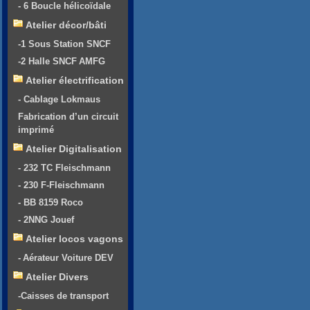
- 6 Boucle hélicoïdale
Atelier décor/bâti
-1 Sous Station SNCF
-2 Halle SNCF AMFG
Atelier électrification
- Cablage Lokmaus
Fabrication d’un circuit
imprimé
Atelier Digitalisation
- 232 TC Fleischmann
- 230 F-Fleischmann
- BB 8159 Roco
- 2NNG Jouef
Atelier locos vagons
- Aérateur Voiture DEV
Atelier Divers
-Caisses de transport