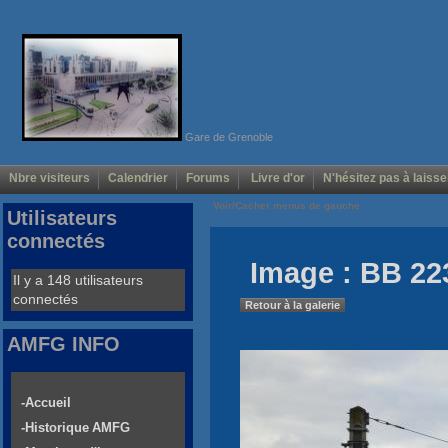
Gare de Grenoble
Nbre visiteurs
Calendrier
Forums
Livre d'or
N'hésitez pas à laisse
Voir/Cacher menus de gauche
Utilisateurs
connectés
Image : BB 2
Il y a 148 utilisateurs
connectés
Retour à la galerie
AMFG INFO
-Accueil
-Historique AMFG