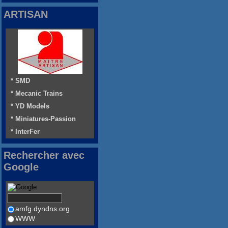
ARTISAN
* SMD
* Mecanic Trains
* YD Models
* Miniatures-Passion
* InterFer
Rechercher avec
Google
amfg.dyndns.org
WWW