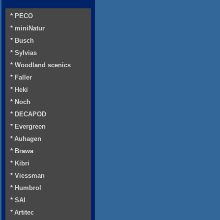
* PECO
* miniNatur
* Busch
* Sylvias
* Woodland scenics
* Faller
* Heki
* Noch
* DECAPOD
* Evergreen
* Auhagen
* Brawa
* Kibri
* Viessman
* Humbrol
* SAI
* Artitec