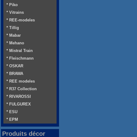
* Piko
* Vitrains
* REE-modeles
* Tillig
* Mabar
* Mehano
* Mistral Train
* Fleischmann
* OSKAR
* BRAWA
* REE modeles
* R37 Collection
* RIVAROSSI
* FULGUREX
* ESU
* EPM
Produits décor