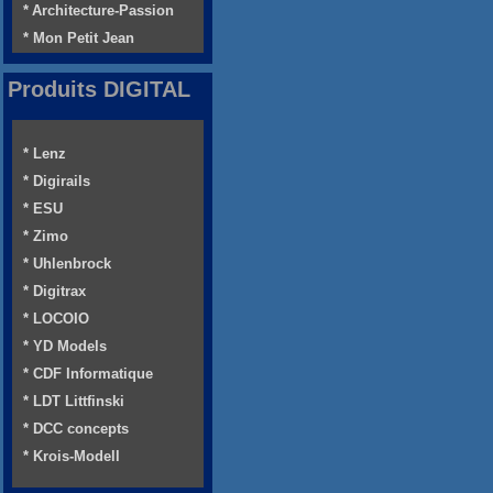
* Architecture-Passion
* Mon Petit Jean
Produits DIGITAL
* Lenz
* Digirails
* ESU
* Zimo
* Uhlenbrock
* Digitrax
* LOCOIO
* YD Models
* CDF Informatique
* LDT Littfinski
* DCC concepts
* Krois-Modell