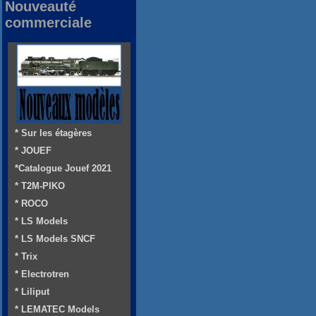
Nouveauté
commerciale
* Sur les étagères
* JOUEF
*Catalogue Jouef 2021
* T2M-PIKO
* ROCO
* LS Models
* LS Models SNCF
* Trix
* Electrotren
* Liliput
* LEMATEC Models