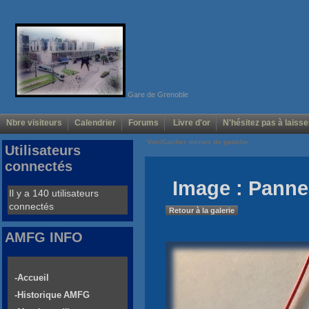
Gare de Grenoble
Nbre visiteurs
Calendrier
Forums
Livre d'or
N'hésitez pas à laisse
Voir/Cacher menus de gauche
Utilisateurs
connectés
Image : Panne
Il y a 140 utilisateurs
connectés
Retour à la galerie
AMFG INFO
-Accueil
-Historique AMFG