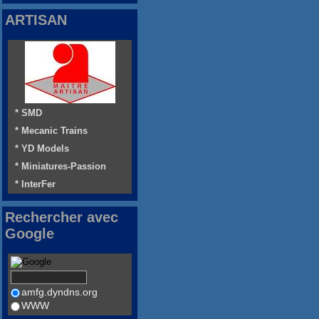
ARTISAN
* SMD
* Mecanic Trains
* YD Models
* Miniatures-Passion
* InterFer
Rechercher avec
Google
amfg.dyndns.org
WWW