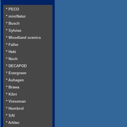
* PECO
* miniNatur
* Busch
* Sylvias
* Woodland scenics
* Faller
* Heki
* Noch
* DECAPOD
* Evergreen
* Auhagen
* Brawa
* Kibri
* Viessman
* Humbrol
* SAI
* Artitec