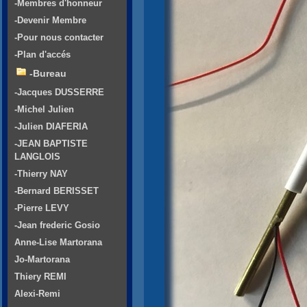
-Membres d'honneur
-Devenir Membre
-Pour nous contacter
-Plan d'accés
-Bureau
-Jacques DUSSERRE
-Michel Julien
-Julien DIAFERIA
-JEAN BAPTISTE
LANGLOIS
-Thierry NAY
-Bernard BERISSET
-Pierre LEVY
-Jean frederic Gosio
Anne-Lise Martorana
Jo-Martorana
Thiery REMI
Alexi-Remi