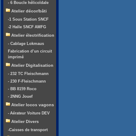
- 6 Boucle hélicoïdale
Atelier décor/bâti
-1 Sous Station SNCF
-2 Halle SNCF AMFG
Atelier électrification
- Cablage Lokmaus
Fabrication d’un circuit
imprimé
Atelier Digitalisation
- 232 TC Fleischmann
- 230 F-Fleischmann
- BB 8159 Roco
- 2NNG Jouef
Atelier locos vagons
- Aérateur Voiture DEV
Atelier Divers
-Caisses de transport