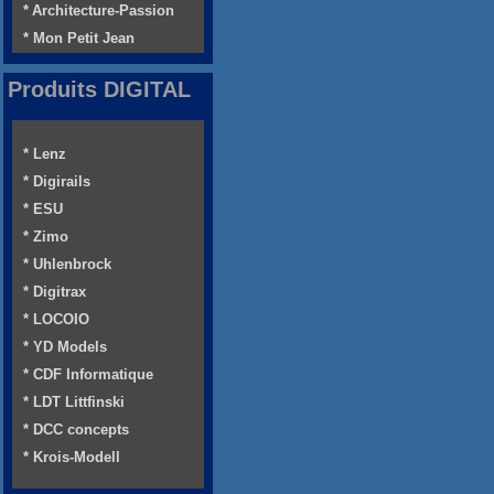
* Architecture-Passion
* Mon Petit Jean
Produits DIGITAL
* Lenz
* Digirails
* ESU
* Zimo
* Uhlenbrock
* Digitrax
* LOCOIO
* YD Models
* CDF Informatique
* LDT Littfinski
* DCC concepts
* Krois-Modell