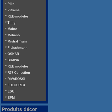
* Piko
* Vitrains
* REE-modeles
* Tillig
* Mabar
* Mehano
* Mistral Train
* Fleischmann
* OSKAR
* BRAWA
* REE modeles
* R37 Collection
* RIVAROSSI
* FULGUREX
* ESU
* EPM
Produits décor