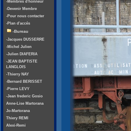
-Membres d'honneur
-Devenir Membre
-Pour nous contacter
-Plan d'accés
-Bureau
-Jacques DUSSERRE
-Michel Julien
-Julien DIAFERIA
-JEAN BAPTISTE
LANGLOIS
-Thierry NAY
-Bernard BERISSET
-Pierre LEVY
-Jean frederic Gosio
Anne-Lise Martorana
Jo-Martorana
Thiery REMI
Alexi-Remi