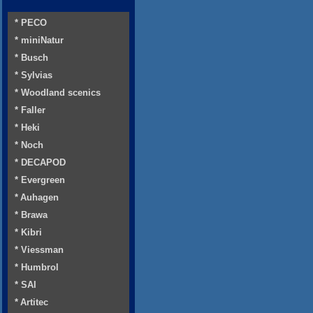
* PECO
* miniNatur
* Busch
* Sylvias
* Woodland scenics
* Faller
* Heki
* Noch
* DECAPOD
* Evergreen
* Auhagen
* Brawa
* Kibri
* Viessman
* Humbrol
* SAI
* Artitec