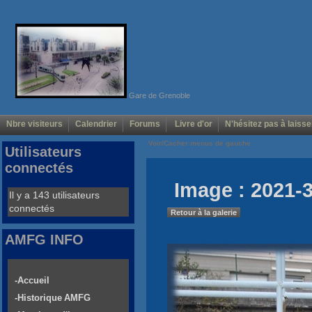
Gare de Grenoble
Nbre visiteurs
Calendrier
Forums
Livre d'or
N'hésitez pas à laisse
Voir/Cacher menus de gauche
Utilisateurs
connectés
Image : 2021-3
Il y a 143 utilisateurs
connectés
Retour à la galerie
AMFG INFO
-Accueil
-Historique AMFG