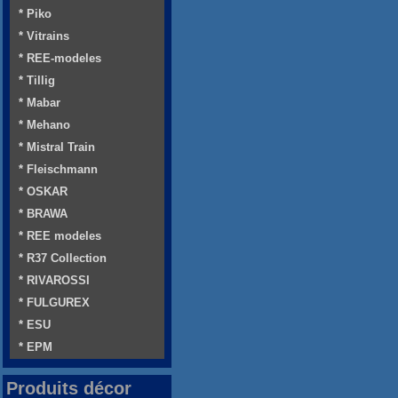
* Piko
* Vitrains
* REE-modeles
* Tillig
* Mabar
* Mehano
* Mistral Train
* Fleischmann
* OSKAR
* BRAWA
* REE modeles
* R37 Collection
* RIVAROSSI
* FULGUREX
* ESU
* EPM
Produits décor