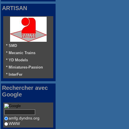
ARTISAN
* SMD
* Mecanic Trains
* YD Models
* Miniatures-Passion
* InterFer
Rechercher avec
Google
amfg.dyndns.org
WWW