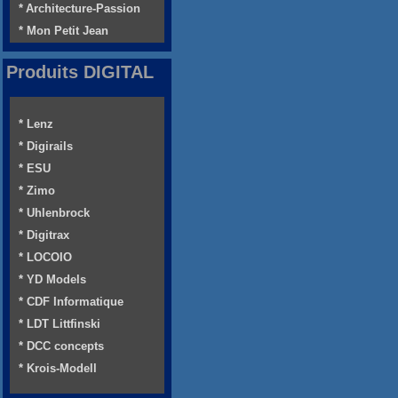
* Architecture-Passion
* Mon Petit Jean
Produits DIGITAL
* Lenz
* Digirails
* ESU
* Zimo
* Uhlenbrock
* Digitrax
* LOCOIO
* YD Models
* CDF Informatique
* LDT Littfinski
* DCC concepts
* Krois-Modell