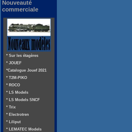
Nouveauté
commerciale
* Sur les étagères
* JOUEF
*Catalogue Jouef 2021
* T2M-PIKO
* ROCO
* LS Models
* LS Models SNCF
* Trix
* Electrotren
* Liliput
* LEMATEC Models