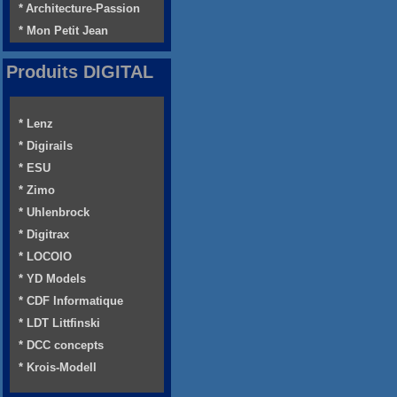
* Architecture-Passion
* Mon Petit Jean
Produits DIGITAL
* Lenz
* Digirails
* ESU
* Zimo
* Uhlenbrock
* Digitrax
* LOCOIO
* YD Models
* CDF Informatique
* LDT Littfinski
* DCC concepts
* Krois-Modell