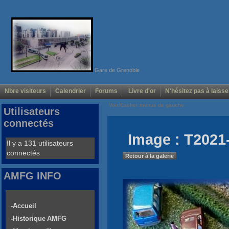
Gare de Grenoble
Nbre visiteurs
Calendrier
Forums
Livre d'or
N'hésitez pas à laisse
Voir/Cacher menus de gauche
Utilisateurs
connectés
Image : T2021
Il y a 131 utilisateurs
connectés
Retour à la galerie
AMFG INFO
-Accueil
-Historique AMFG