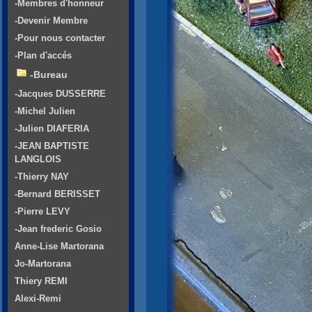
-Membres d'honneur
-Devenir Membre
-Pour nous contacter
-Plan d'accés
-Bureau
-Jacques DUSSERRE
-Michel Julien
-Julien DIAFERIA
-JEAN BAPTISTE
LANGLOIS
-Thierry NAY
-Bernard BERISSET
-Pierre LEVY
-Jean frederic Gosio
Anne-Lise Martorana
Jo-Martorana
Thiery REMI
Alexi-Remi