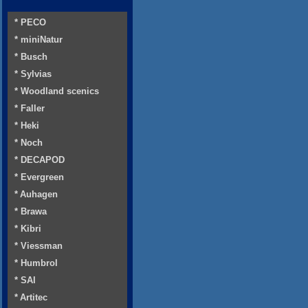
* PECO
* miniNatur
* Busch
* Sylvias
* Woodland scenics
* Faller
* Heki
* Noch
* DECAPOD
* Evergreen
* Auhagen
* Brawa
* Kibri
* Viessman
* Humbrol
* SAI
* Artitec