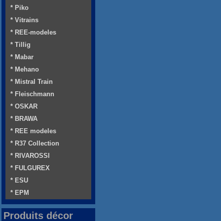
* Piko
* Vitrains
* REE-modeles
* Tillig
* Mabar
* Mehano
* Mistral Train
* Fleischmann
* OSKAR
* BRAWA
* REE modeles
* R37 Collection
* RIVAROSSI
* FULGUREX
* ESU
* EPM
Produits décor