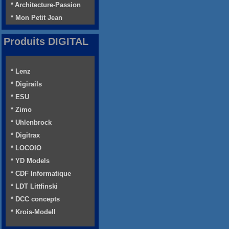
* Architecture-Passion
* Mon Petit Jean
Produits DIGITAL
* Lenz
* Digirails
* ESU
* Zimo
* Uhlenbrock
* Digitrax
* LOCOIO
* YD Models
* CDF Informatique
* LDT Littfinski
* DCC concepts
* Krois-Modell