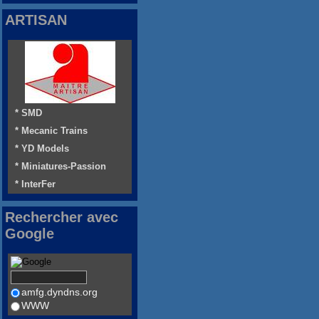
ARTISAN
* SMD
* Mecanic Trains
* YD Models
* Miniatures-Passion
* InterFer
Rechercher avec
Google
amfg.dyndns.org
WWW