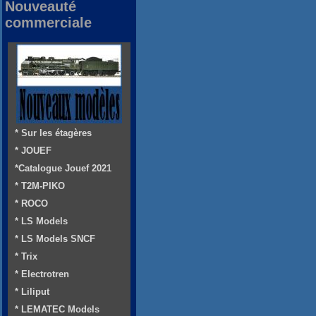
Nouveauté
commerciale
* Sur les étagères
* JOUEF
*Catalogue Jouef 2021
* T2M-PIKO
* ROCO
* LS Models
* LS Models SNCF
* Trix
* Electrotren
* Liliput
* LEMATEC Models