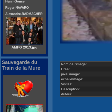
Henri-Gonse
Roger-NAVARO
Alexandre-RADMACHER
AMFG 2013.jpg
Sauvegarde du
Nom de l'image:
Train de la Mure
Créé:
pixel image:
échelleImage:
Visites:
Description:
Auteur: