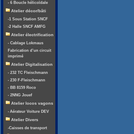
- 6 Boucle hélicoïdale
Atelier décor/bâti
-1 Sous Station SNCF
-2 Halle SNCF AMFG
Atelier électrification
- Cablage Lokmaus
Fabrication d’un circuit
imprimé
Atelier Digitalisation
- 232 TC Fleischmann
- 230 F-Fleischmann
- BB 8159 Roco
- 2NNG Jouef
Atelier locos vagons
- Aérateur Voiture DEV
Atelier Divers
-Caisses de transport