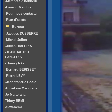
-Membres d'honneur
-Devenir Membre
-Pour nous contacter
-Plan d'accés
-Bureau
-Jacques DUSSERRE
-Michel Julien
-Julien DIAFERIA
-JEAN BAPTISTE
LANGLOIS
-Thierry NAY
-Bernard BERISSET
-Pierre LEVY
-Jean frederic Gosio
Anne-Lise Martorana
Jo-Martorana
Thiery REMI
Alexi-Remi