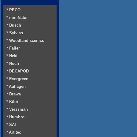
* PECO
* miniNatur
* Busch
* Sylvias
* Woodland scenics
* Faller
* Heki
* Noch
* DECAPOD
* Evergreen
* Auhagen
* Brawa
* Kibri
* Viessman
* Humbrol
* SAI
* Artitec