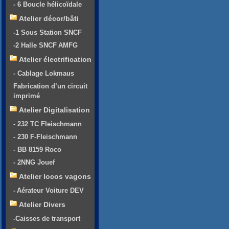
- 6 Boucle hélicoïdale
Atelier décor/bâti
-1 Sous Station SNCF
-2 Halle SNCF AMFG
Atelier électrification
- Cablage Lokmaus
Fabrication d’un circuit
imprimé
Atelier Digitalisation
- 232 TC Fleischmann
- 230 F-Fleischmann
- BB 8159 Roco
- 2NNG Jouef
Atelier locos vagons
- Aérateur Voiture DEV
Atelier Divers
-Caisses de transport