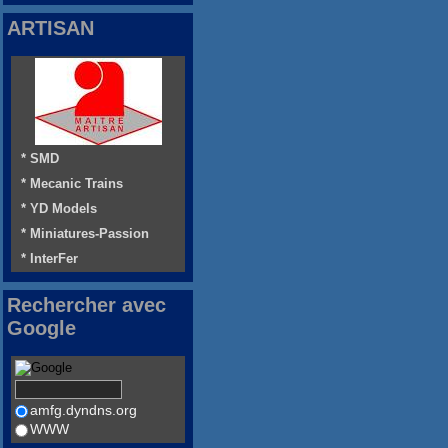
ARTISAN
* SMD
* Mecanic Trains
* YD Models
* Miniatures-Passion
* InterFer
Rechercher avec
Google
amfg.dyndns.org
WWW