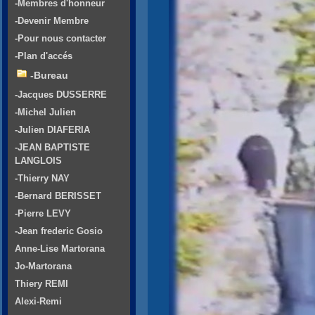
-Membres d'honneur
-Devenir Membre
-Pour nous contacter
-Plan d'accés
-Bureau
-Jacques DUSSERRE
-Michel Julien
-Julien DIAFERIA
-JEAN BAPTISTE
LANGLOIS
-Thierry NAY
-Bernard BERISSET
-Pierre LEVY
-Jean frederic Gosio
Anne-Lise Martorana
Jo-Martorana
Thiery REMI
Alexi-Remi