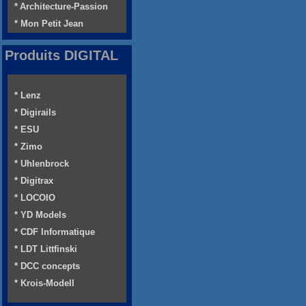
* Architecture-Passion
* Mon Petit Jean
Produits DIGITAL
* Lenz
* Digirails
* ESU
* Zimo
* Uhlenbrock
* Digitrax
* LOCOIO
* YD Models
* CDF Informatique
* LDT Littfinski
* DCC concepts
* Krois-Modell