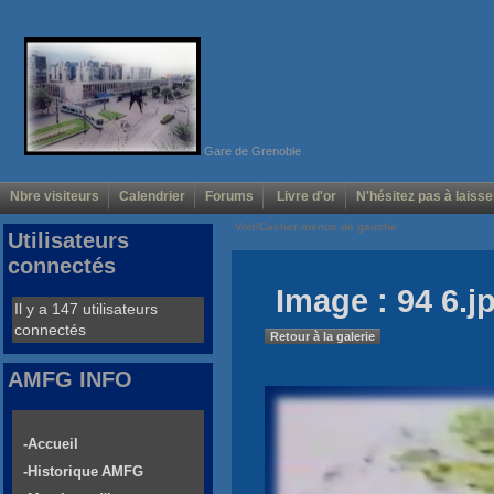
Gare de Grenoble
Nbre visiteurs
Calendrier
Forums
Livre d'or
N'hésitez pas à laisse
Voir/Cacher menus de gauche
Utilisateurs
connectés
Image : 94 6.j
Il y a 147 utilisateurs
connectés
Retour à la galerie
AMFG INFO
-Accueil
-Historique AMFG