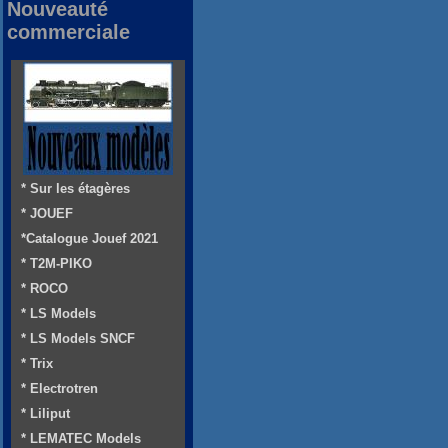
Nouveauté
commerciale
* Sur les étagères
* JOUEF
*Catalogue Jouef 2021
* T2M-PIKO
* ROCO
* LS Models
* LS Models SNCF
* Trix
* Electrotren
* Liliput
* LEMATEC Models