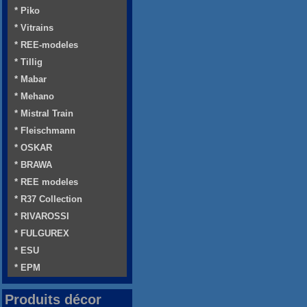
* Piko
* Vitrains
* REE-modeles
* Tillig
* Mabar
* Mehano
* Mistral Train
* Fleischmann
* OSKAR
* BRAWA
* REE modeles
* R37 Collection
* RIVAROSSI
* FULGUREX
* ESU
* EPM
Produits décor