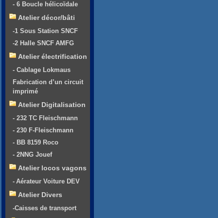
- 6 Boucle hélicoïdale
Atelier décor/bâti
-1 Sous Station SNCF
-2 Halle SNCF AMFG
Atelier électrification
- Cablage Lokmaus
Fabrication d’un circuit
imprimé
Atelier Digitalisation
- 232 TC Fleischmann
- 230 F-Fleischmann
- BB 8159 Roco
- 2NNG Jouef
Atelier locos vagons
- Aérateur Voiture DEV
Atelier Divers
-Caisses de transport