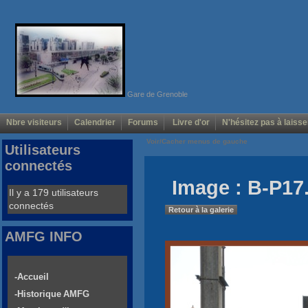
Gare de Grenoble
Nbre visiteurs
Calendrier
Forums
Livre d'or
N'hésitez pas à laisse
Voir/Cacher menus de gauche
Utilisateurs
connectés
Image : B-P17
Il y a 179 utilisateurs
connectés
Retour à la galerie
AMFG INFO
-Accueil
-Historique AMFG