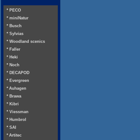
* PECO
* miniNatur
* Busch
* Sylvias
* Woodland scenics
* Faller
* Heki
* Noch
* DECAPOD
* Evergreen
* Auhagen
* Brawa
* Kibri
* Viessman
* Humbrol
* SAI
* Artitec