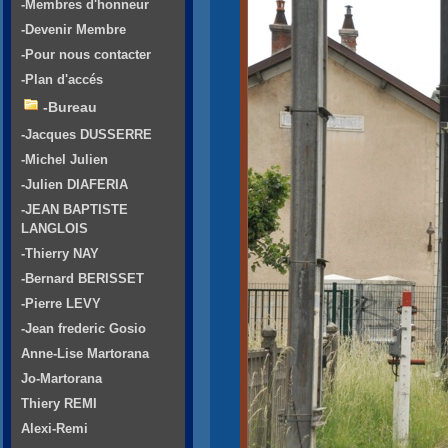
-Membres d'honneur
-Devenir Membre
-Pour nous contacter
-Plan d'accés
-Bureau
-Jacques DUSSERRE
-Michel Julien
-Julien DIAFERIA
-JEAN BAPTISTE
LANGLOIS
-Thierry NAY
-Bernard BERISSET
-Pierre LEVY
-Jean frederic Gosio
Anne-Lise Martorana
Jo-Martorana
Thiery REMI
Alexi-Remi