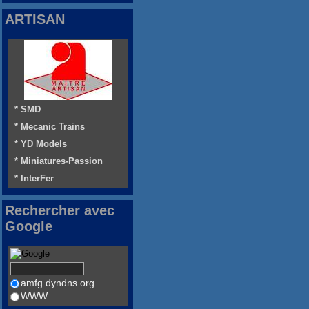
ARTISAN
* SMD
* Mecanic Trains
* YD Models
* Miniatures-Passion
* InterFer
Rechercher avec
Google
amfg.dyndns.org
WWW