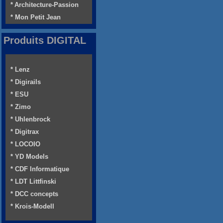
* Architecture-Passion
* Mon Petit Jean
Produits DIGITAL
* Lenz
* Digirails
* ESU
* Zimo
* Uhlenbrock
* Digitrax
* LOCOIO
* YD Models
* CDF Informatique
* LDT Littfinski
* DCC concepts
* Krois-Modell