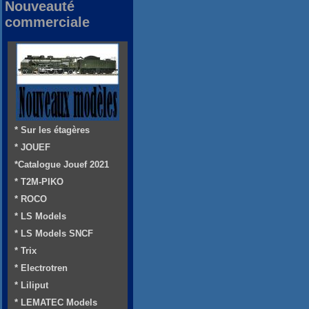
Nouveauté
commerciale
* Sur les étagères
* JOUEF
*Catalogue Jouef 2021
* T2M-PIKO
* ROCO
* LS Models
* LS Models SNCF
* Trix
* Electrotren
* Liliput
* LEMATEC Models