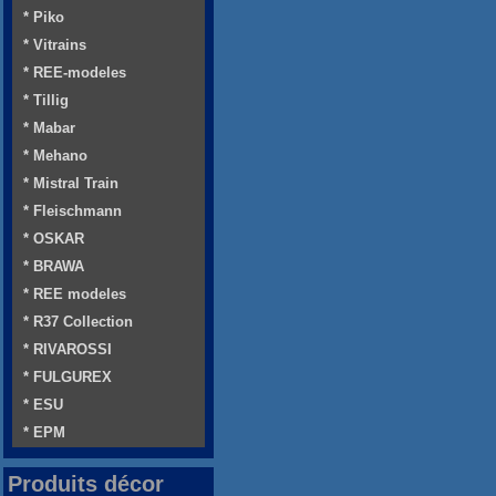
* Piko
* Vitrains
* REE-modeles
* Tillig
* Mabar
* Mehano
* Mistral Train
* Fleischmann
* OSKAR
* BRAWA
* REE modeles
* R37 Collection
* RIVAROSSI
* FULGUREX
* ESU
* EPM
Produits décor