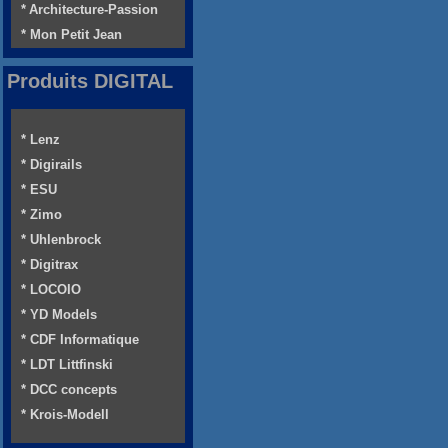
* Architecture-Passion
* Mon Petit Jean
Produits DIGITAL
* Lenz
* Digirails
* ESU
* Zimo
* Uhlenbrock
* Digitrax
* LOCOIO
* YD Models
* CDF Informatique
* LDT Littfinski
* DCC concepts
* Krois-Modell