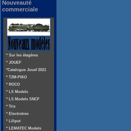
Nouveauté
commerciale
* Sur les étagères
* JOUEF
*Catalogue Jouef 2021
* T2M-PIKO
* ROCO
* LS Models
* LS Models SNCF
* Trix
* Electrotren
* Liliput
* LEMATEC Models