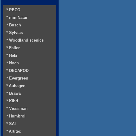
* PECO
* miniNatur
* Busch
* Sylvias
* Woodland scenics
* Faller
* Heki
* Noch
* DECAPOD
* Evergreen
* Auhagen
* Brawa
* Kibri
* Viessman
* Humbrol
* SAI
* Artitec