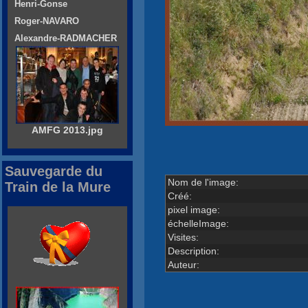
Henri-Gonse
Roger-NAVARO
Alexandre-RADMACHER
AMFG 2013.jpg
Sauvegarde du
Nom de l'image:
Train de la Mure
Créé:
pixel image:
échelleImage:
Visites:
Description:
Auteur: