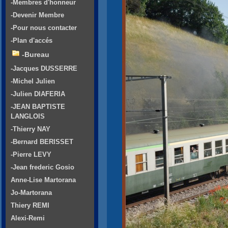
-Membres d'honneur
-Devenir Membre
-Pour nous contacter
-Plan d'accés
-Bureau
-Jacques DUSSERRE
-Michel Julien
-Julien DIAFERIA
-JEAN BAPTISTE
LANGLOIS
-Thierry NAY
-Bernard BERISSET
-Pierre LEVY
-Jean frederic Gosio
Anne-Lise Martorana
Jo-Martorana
Thiery REMI
Alexi-Remi