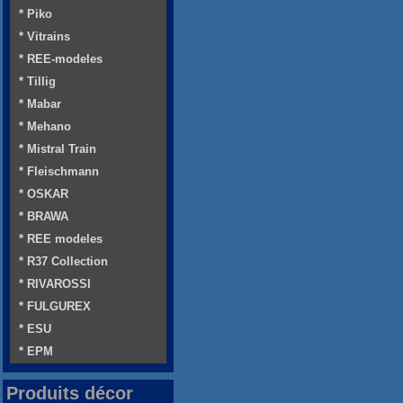
* Piko
* Vitrains
* REE-modeles
* Tillig
* Mabar
* Mehano
* Mistral Train
* Fleischmann
* OSKAR
* BRAWA
* REE modeles
* R37 Collection
* RIVAROSSI
* FULGUREX
* ESU
* EPM
Produits décor