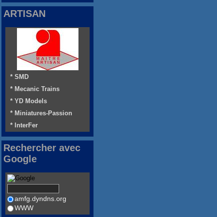
ARTISAN
* SMD
* Mecanic Trains
* YD Models
* Miniatures-Passion
* InterFer
Rechercher avec
Google
amfg.dyndns.org
WWW