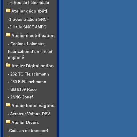
- 6 Boucle hélicoïdale
Atelier décor/bâti
-1 Sous Station SNCF
-2 Halle SNCF AMFG
Atelier électrification
- Cablage Lokmaus
Fabrication d’un circuit
imprimé
Atelier Digitalisation
- 232 TC Fleischmann
- 230 F-Fleischmann
- BB 8159 Roco
- 2NNG Jouef
Atelier locos vagons
- Aérateur Voiture DEV
Atelier Divers
-Caisses de transport