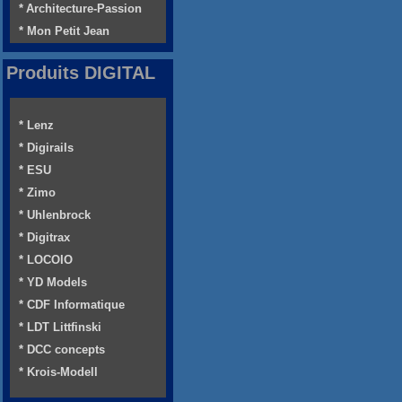
* Architecture-Passion
* Mon Petit Jean
Produits DIGITAL
* Lenz
* Digirails
* ESU
* Zimo
* Uhlenbrock
* Digitrax
* LOCOIO
* YD Models
* CDF Informatique
* LDT Littfinski
* DCC concepts
* Krois-Modell