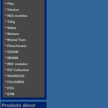
* Piko
* Vitrains
* REE-modeles
* Tillig
* Mabar
* Mehano
* Mistral Train
* Fleischmann
* OSKAR
* BRAWA
* REE modeles
* R37 Collection
* RIVAROSSI
* FULGUREX
* ESU
* EPM
Produits décor