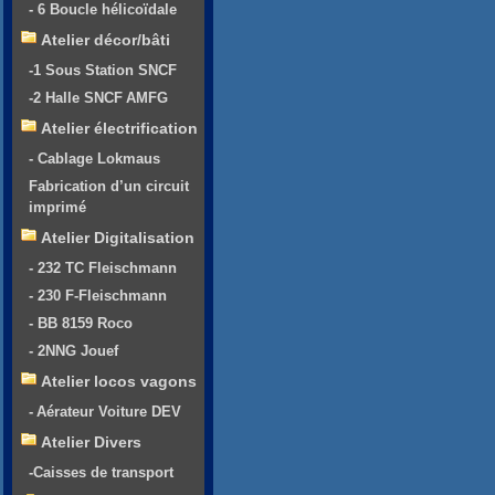
- 6 Boucle hélicoïdale
Atelier décor/bâti
-1 Sous Station SNCF
-2 Halle SNCF AMFG
Atelier électrification
- Cablage Lokmaus
Fabrication d’un circuit
imprimé
Atelier Digitalisation
- 232 TC Fleischmann
- 230 F-Fleischmann
- BB 8159 Roco
- 2NNG Jouef
Atelier locos vagons
- Aérateur Voiture DEV
Atelier Divers
-Caisses de transport