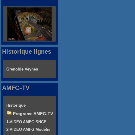
Historique lignes
Grenoble Veynes
AMFG-TV
Historique
Programe AMFG-TV
1-VIDEO AMFG SNCF
2-VIDEO AMFG Modélis