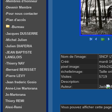
-Membres d'honneur
-Devenir Membre
-Pour nous contacter
-Plan d'accés
-Bureau
-Jacques DUSSERRE
-Michel Julien
-Julien DIAFERIA
-JEAN BAPTISTE
Nom de l'image:
SNCF LV
LANGLOIS
Créé:
mardi 1
-Thierry NAY
pixel image:
344x24
-Bernard BERISSET
échelleImage:
Taille or
-Pierre LEVY
Visites:
5719
Description:
-Jean frederic Gosio
Auteur:
Jack
Anne-Lise Martorana
Jo-Martorana
Thiery REMI
Vous pouvez afficher cette page 
Alexi-Remi