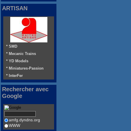
ARTISAN
* SMD
* Mecanic Trains
* YD Models
* Miniatures-Passion
* InterFer
Rechercher avec
Google
amfg.dyndns.org
WWW