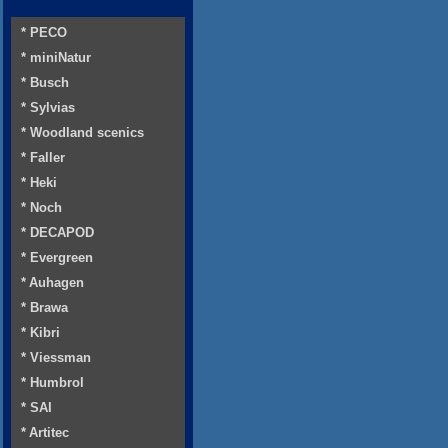
* PECO
* miniNatur
* Busch
* Sylvias
* Woodland scenics
* Faller
* Heki
* Noch
* DECAPOD
* Evergreen
* Auhagen
* Brawa
* Kibri
* Viessman
* Humbrol
* SAI
* Artitec