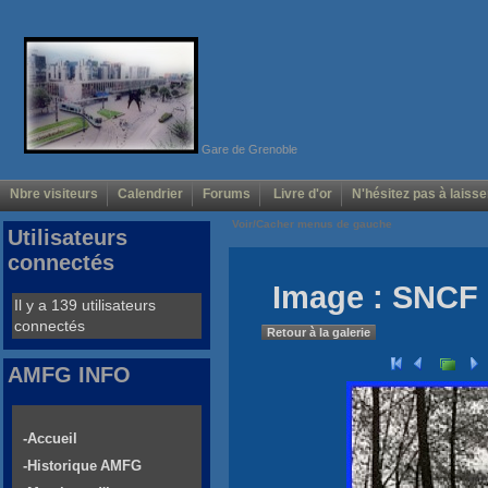
Gare de Grenoble
Nbre visiteurs
Calendrier
Forums
Livre d'or
N'hésitez pas à laisse
Voir/Cacher menus de gauche
Utilisateurs
connectés
Image : SNCF 
Il y a 139 utilisateurs
connectés
Retour à la galerie
AMFG INFO
-Accueil
-Historique AMFG