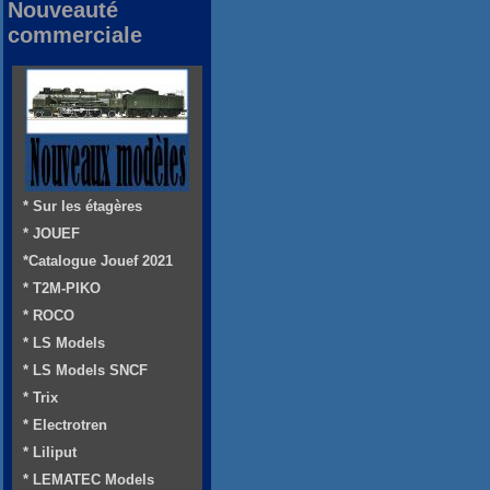
Nouveauté
commerciale
* Sur les étagères
* JOUEF
*Catalogue Jouef 2021
* T2M-PIKO
* ROCO
* LS Models
* LS Models SNCF
* Trix
* Electrotren
* Liliput
* LEMATEC Models