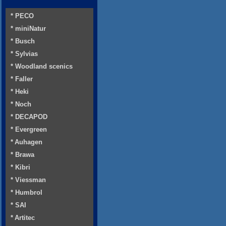
* PECO
* miniNatur
* Busch
* Sylvias
* Woodland scenics
* Faller
* Heki
* Noch
* DECAPOD
* Evergreen
* Auhagen
* Brawa
* Kibri
* Viessman
* Humbrol
* SAI
* Artitec