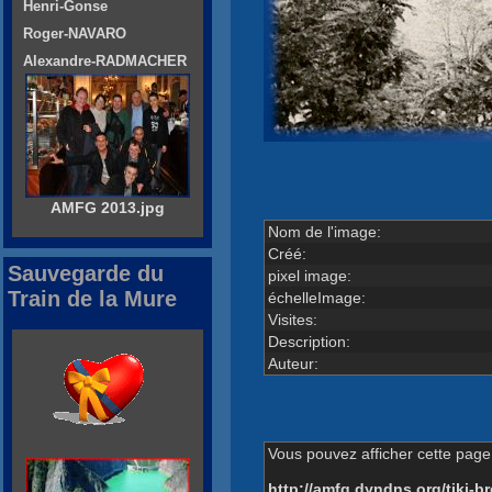
Henri-Gonse
Roger-NAVARO
Alexandre-RADMACHER
AMFG 2013.jpg
Nom de l'image:
Créé:
Sauvegarde du
pixel image:
Train de la Mure
échelleImage:
Visites:
Description:
Auteur:
Vous pouvez afficher cette page 
http://amfg.dyndns.org/tiki