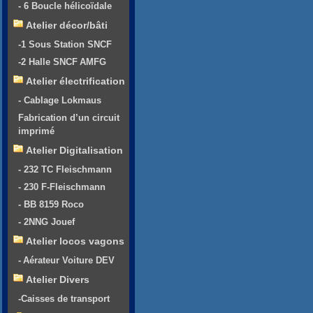
- 6 Boucle hélicoïdale
Atelier décor/bâti
-1 Sous Station SNCF
-2 Halle SNCF AMFG
Atelier électrification
- Cablage Lokmaus
Fabrication d’un circuit
imprimé
Atelier Digitalisation
- 232 TC Fleischmann
- 230 F-Fleischmann
- BB 8159 Roco
- 2NNG Jouef
Atelier locos vagons
- Aérateur Voiture DEV
Atelier Divers
-Caisses de transport