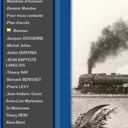
-Membres d'honneur
-Devenir Membre
-Pour nous contacter
-Plan d'accés
-Bureau
-Jacques DUSSERRE
-Michel Julien
-Julien DIAFERIA
-JEAN BAPTISTE
LANGLOIS
-Thierry NAY
-Bernard BERISSET
-Pierre LEVY
-Jean frederic Gosio
Anne-Lise Martorana
Jo-Martorana
Thiery REMI
Alexi-Remi