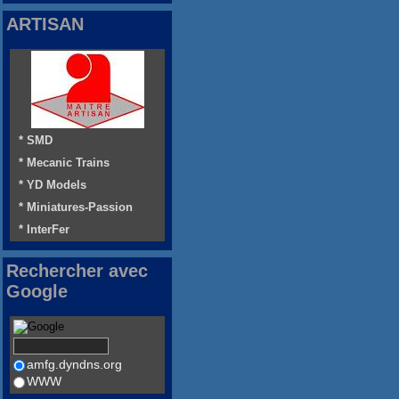
ARTISAN
* SMD
* Mecanic Trains
* YD Models
* Miniatures-Passion
* InterFer
Rechercher avec
Google
amfg.dyndns.org
WWW