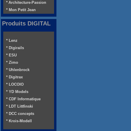
* Architecture-Passion
* Mon Petit Jean
Produits DIGITAL
* Lenz
* Digirails
* ESU
* Zimo
* Uhlenbrock
* Digitrax
* LOCOIO
* YD Models
* CDF Informatique
* LDT Littfinski
* DCC concepts
* Krois-Modell