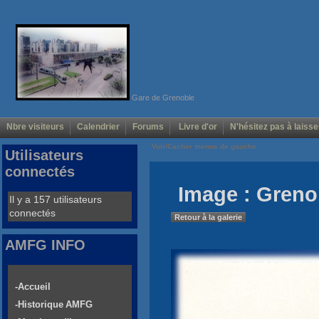
Gare de Grenoble
Nbre visiteurs
Calendrier
Forums
Livre d'or
N'hésitez pas à laisse
Voir/Cacher menus de gauche
Utilisateurs
connectés
Image : Greno
Il y a 157 utilisateurs
connectés
Retour à la galerie
AMFG INFO
-Accueil
-Historique AMFG