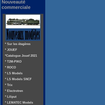
Nouveauté
commerciale
* Sur les étagères
* JOUEF
*Catalogue Jouef 2021
* T2M-PIKO
* ROCO
* LS Models
* LS Models SNCF
* Trix
* Electrotren
* Liliput
* LEMATEC Models