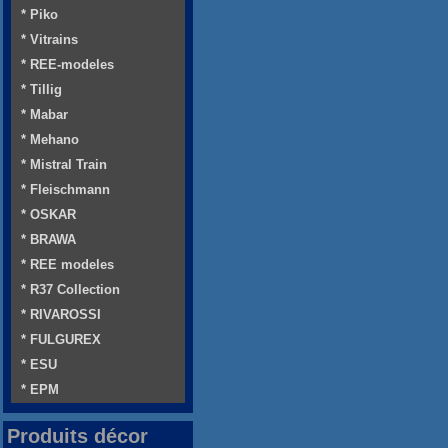
* Piko
* Vitrains
* REE-modeles
* Tillig
* Mabar
* Mehano
* Mistral Train
* Fleischmann
* OSKAR
* BRAWA
* REE modeles
* R37 Collection
* RIVAROSSI
* FULGUREX
* ESU
* EPM
Produits décor