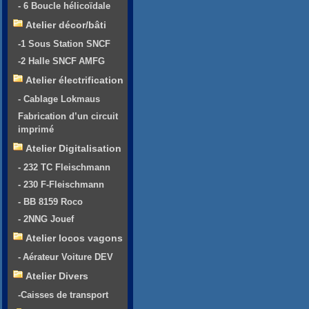
- 6 Boucle hélicoïdale
Atelier décor/bâti
-1 Sous Station SNCF
-2 Halle SNCF AMFG
Atelier électrification
- Cablage Lokmaus
Fabrication d’un circuit
imprimé
Atelier Digitalisation
- 232 TC Fleischmann
- 230 F-Fleischmann
- BB 8159 Roco
- 2NNG Jouef
Atelier locos vagons
- Aérateur Voiture DEV
Atelier Divers
-Caisses de transport