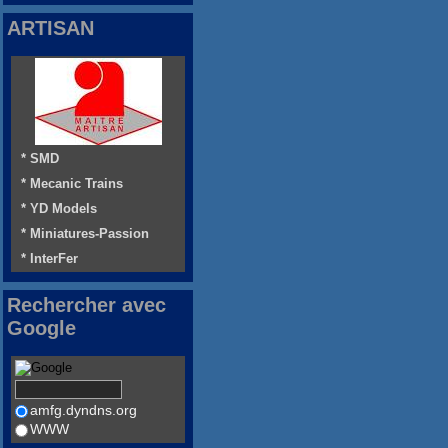
ARTISAN
* SMD
* Mecanic Trains
* YD Models
* Miniatures-Passion
* InterFer
Rechercher avec
Google
amfg.dyndns.org
WWW