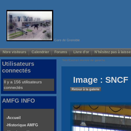
Gare de Grenoble
Nbre visiteurs
Calendrier
Forums
Livre d'or
N'hésitez pas à laisse
Voir/Cacher menus de gauche
Utilisateurs
connectés
Image : SNCF 
Il y a 156 utilisateurs
connectés
Retour à la galerie
AMFG INFO
-Accueil
-Historique AMFG