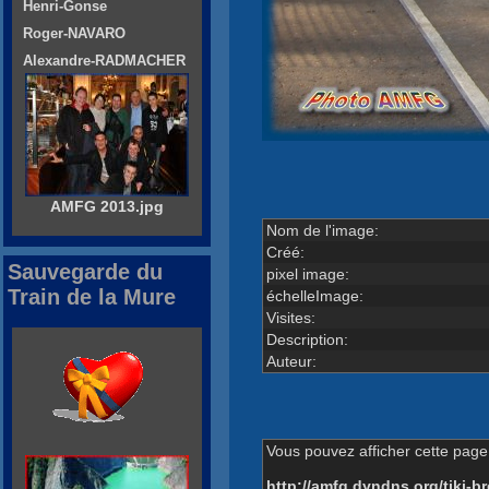
Henri-Gonse
Roger-NAVARO
Alexandre-RADMACHER
AMFG 2013.jpg
Nom de l'image:
Créé:
Sauvegarde du
pixel image:
Train de la Mure
échelleImage:
Visites:
Description:
Auteur:
Vous pouvez afficher cette page 
http://amfg.dyndns.org/tiki