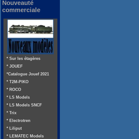
Nouveauté
commerciale
* Sur les étagères
* JOUEF
*Catalogue Jouef 2021
* T2M-PIKO
* ROCO
* LS Models
* LS Models SNCF
* Trix
* Electrotren
* Liliput
* LEMATEC Models