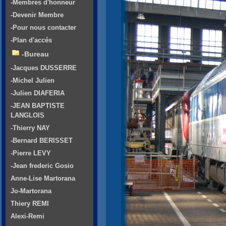
-Membres d'honneur
-Devenir Membre
-Pour nous contacter
-Plan d'accés
-Bureau
-Jacques DUSSERRE
-Michel Julien
-Julien DIAFERIA
-JEAN BAPTISTE
LANGLOIS
-Thierry NAY
-Bernard BERISSET
-Pierre LEVY
-Jean frederic Gosio
Anne-Lise Martorana
Jo-Martorana
Thiery REMI
Alexi-Remi