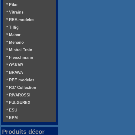
* Piko
* Vitrains
* REE-modeles
* Tillig
* Mabar
* Mehano
* Mistral Train
* Fleischmann
* OSKAR
* BRAWA
* REE modeles
* R37 Collection
* RIVAROSSI
* FULGUREX
* ESU
* EPM
Produits décor