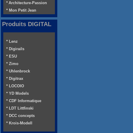
* Architecture-Passion
* Mon Petit Jean
Produits DIGITAL
* Lenz
* Digirails
* ESU
* Zimo
* Uhlenbrock
* Digitrax
* LOCOIO
* YD Models
* CDF Informatique
* LDT Littfinski
* DCC concepts
* Krois-Modell