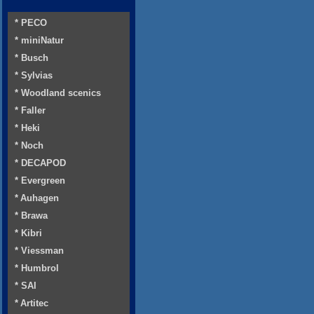
* PECO
* miniNatur
* Busch
* Sylvias
* Woodland scenics
* Faller
* Heki
* Noch
* DECAPOD
* Evergreen
* Auhagen
* Brawa
* Kibri
* Viessman
* Humbrol
* SAI
* Artitec