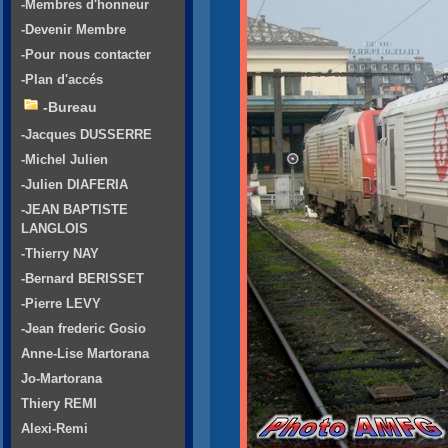
-Membres d'honneur
-Devenir Membre
-Pour nous contacter
-Plan d'accés
-Bureau
-Jacques DUSSERRE
-Michel Julien
-Julien DIAFERIA
-JEAN BAPTISTE
LANGLOIS
-Thierry NAY
-Bernard BERISSET
-Pierre LEVY
-Jean frederic Gosio
Anne-Lise Martorana
Jo-Martorana
Thiery REMI
Alexi-Remi