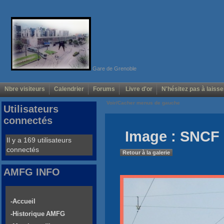
Gare de Grenoble
Nbre visiteurs
Calendrier
Forums
Livre d'or
N'hésitez pas à laisse
Voir/Cacher menus de gauche
Utilisateurs
connectés
Image : SNCF 
Il y a 169 utilisateurs
connectés
Retour à la galerie
AMFG INFO
-Accueil
-Historique AMFG