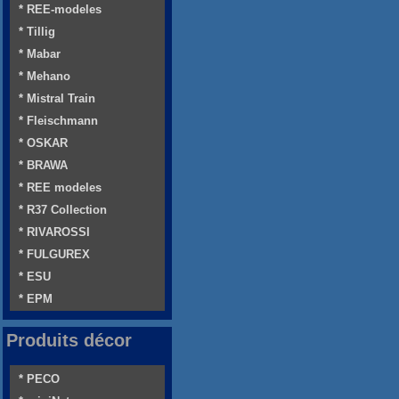
* REE-modeles
* Tillig
* Mabar
* Mehano
* Mistral Train
* Fleischmann
* OSKAR
* BRAWA
* REE modeles
* R37 Collection
* RIVAROSSI
* FULGUREX
* ESU
* EPM
Produits décor
* PECO