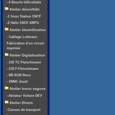
- 6 Boucle hélicoïdale
Atelier décor/bâti
-1 Sous Station SNCF
-2 Halle SNCF AMFG
Atelier électrification
- Cablage Lokmaus
Fabrication d’un circuit
imprimé
Atelier Digitalisation
- 232 TC Fleischmann
- 230 F-Fleischmann
- BB 8159 Roco
- 2NNG Jouef
Atelier locos vagons
- Aérateur Voiture DEV
Atelier Divers
-Caisses de transport