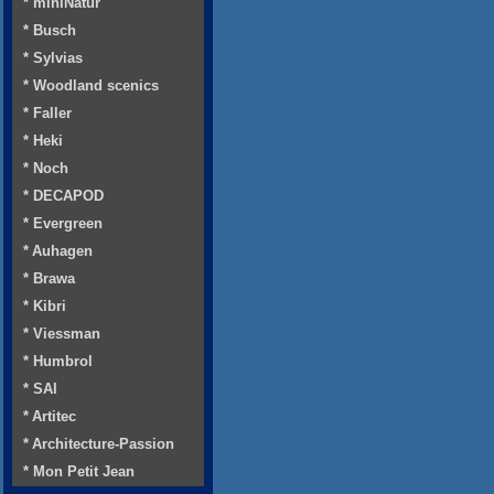
* miniNatur
* Busch
* Sylvias
* Woodland scenics
* Faller
* Heki
* Noch
* DECAPOD
* Evergreen
* Auhagen
* Brawa
* Kibri
* Viessman
* Humbrol
* SAI
* Artitec
* Architecture-Passion
* Mon Petit Jean