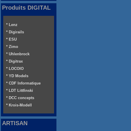
Produits DIGITAL
* Lenz
* Digirails
* ESU
* Zimo
* Uhlenbrock
* Digitrax
* LOCOIO
* YD Models
* CDF Informatique
* LDT Littfinski
* DCC concepts
* Krois-Modell
ARTISAN