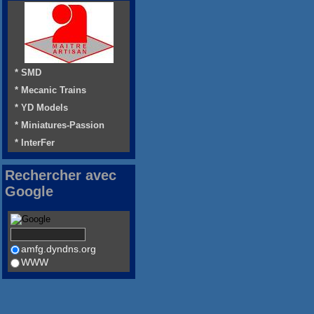
* SMD
* Mecanic Trains
* YD Models
* Miniatures-Passion
* InterFer
Rechercher avec
Google
amfg.dyndns.org
WWW