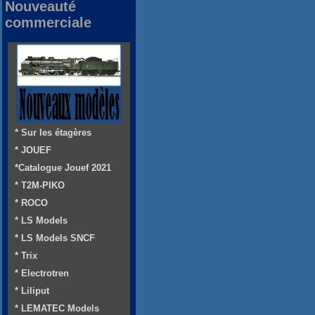
Nouveauté
commerciale
* Sur les étagères
* JOUEF
*Catalogue Jouef 2021
* T2M-PIKO
* ROCO
* LS Models
* LS Models SNCF
* Trix
* Electrotren
* Liliput
* LEMATEC Models