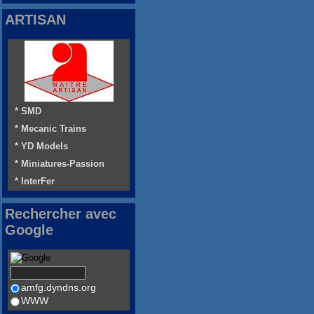
ARTISAN
* SMD
* Mecanic Trains
* YD Models
* Miniatures-Passion
* InterFer
Rechercher avec
Google
amfg.dyndns.org
WWW