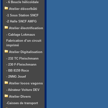
- 6 Boucle hélicoïdale
Atelier décor/bâti
-1 Sous Station SNCF
-2 Halle SNCF AMFG
Atelier électrification
- Cablage Lokmaus
Fabrication d’un circuit
imprimé
Atelier Digitalisation
- 232 TC Fleischmann
- 230 F-Fleischmann
- BB 8159 Roco
- 2NNG Jouef
Atelier locos vagons
- Aérateur Voiture DEV
Atelier Divers
-Caisses de transport