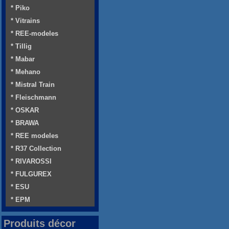
* Piko
* Vitrains
* REE-modeles
* Tillig
* Mabar
* Mehano
* Mistral Train
* Fleischmann
* OSKAR
* BRAWA
* REE modeles
* R37 Collection
* RIVAROSSI
* FULGUREX
* ESU
* EPM
Produits décor