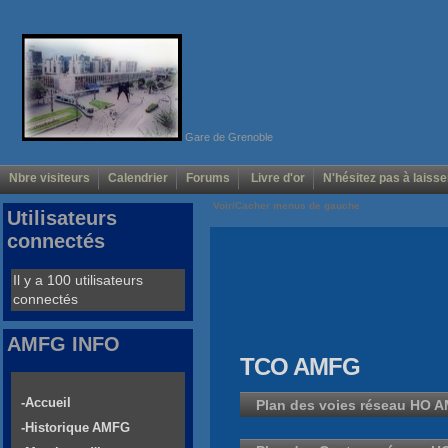
Gare de Grenoble
Nbre visiteurs
Calendrier
Forums
Livre d'or
N'hésitez pas à laisse
Voir/Cacher menus de gauche
Utilisateurs
connectés
Il y a 100 utilisateurs
connectés
AMFG INFO
TCO AMFG
-Accueil
Plan des voies réseau HO 
-Historique AMFG