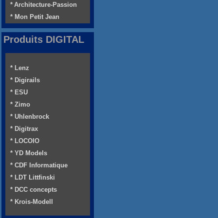
* Architecture-Passion
* Mon Petit Jean
Produits DIGITAL
* Lenz
* Digirails
* ESU
* Zimo
* Uhlenbrock
* Digitrax
* LOCOIO
* YD Models
* CDF Informatique
* LDT Littfinski
* DCC concepts
* Krois-Modell