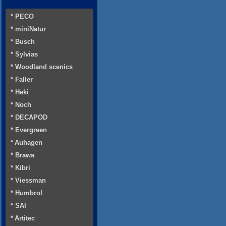
* PECO
* miniNatur
* Busch
* Sylvias
* Woodland scenics
* Faller
* Heki
* Noch
* DECAPOD
* Evergreen
* Auhagen
* Brawa
* Kibri
* Viessman
* Humbrol
* SAI
* Artitec