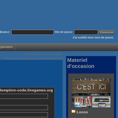
ilisateur:
Mot de passe:
J'ai oublié mon mot de passe
égionales
Voir/Cacher menus de droite
Envoyez cette page par courrier électronique
Materiel
d'occasion
edemption-code.linegames.org
Locos