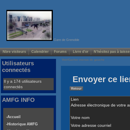
Gare de Grenoble
Nbre visiteurs
Calendrier
Forums
Livre d'or
N'hésitez pas à laisse
Voir/Cacher menus de gauche
Utilisateurs
connectés
Envoyer ce lie
Il y a 174 utilisateurs
connectés
Retour
AMFG INFO
Lien
Adresse électronique de votre a
-Accueil
Votre nom
-Historique AMFG
Votre adresse courriel