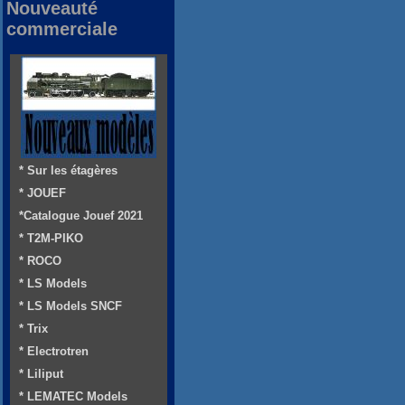
Nouveauté
commerciale
* Sur les étagères
* JOUEF
*Catalogue Jouef 2021
* T2M-PIKO
* ROCO
* LS Models
* LS Models SNCF
* Trix
* Electrotren
* Liliput
* LEMATEC Models