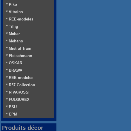
* Piko
* Vitrains
* REE-modeles
* Tillig
* Mabar
* Mehano
* Mistral Train
* Fleischmann
* OSKAR
* BRAWA
* REE modeles
* R37 Collection
* RIVAROSSI
* FULGUREX
* ESU
* EPM
Produits décor