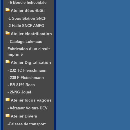
- 6 Boucle hélicoïdale
Atelier décor/bâti
-1 Sous Station SNCF
-2 Halle SNCF AMFG
Atelier électrification
- Cablage Lokmaus
Fabrication d’un circuit
imprimé
Atelier Digitalisation
- 232 TC Fleischmann
- 230 F-Fleischmann
- BB 8159 Roco
- 2NNG Jouef
Atelier locos vagons
- Aérateur Voiture DEV
Atelier Divers
-Caisses de transport