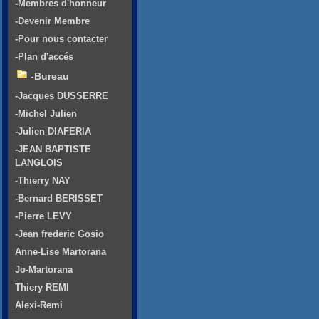
-Membres d'honneur
-Devenir Membre
-Pour nous contacter
-Plan d'accés
-Bureau
-Jacques DUSSERRE
-Michel Julien
-Julien DIAFERIA
-JEAN BAPTISTE
LANGLOIS
-Thierry NAY
-Bernard BERISSET
-Pierre LEVY
-Jean frederic Gosio
Anne-Lise Martorana
Jo-Martorana
Thiery REMI
Alexi-Remi