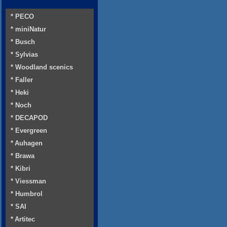
* PECO
* miniNatur
* Busch
* Sylvias
* Woodland scenics
* Faller
* Heki
* Noch
* DECAPOD
* Evergreen
* Auhagen
* Brawa
* Kibri
* Viessman
* Humbrol
* SAI
* Artitec