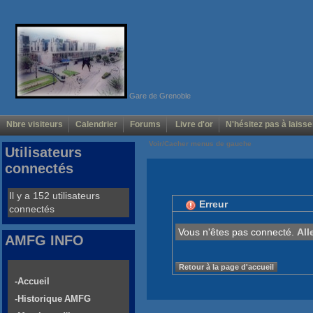
Gare de Grenoble
Nbre visiteurs
Calendrier
Forums
Livre d'or
N'hésitez pas à laisse
Voir/Cacher menus de gauche
Utilisateurs
connectés
Il y a 152 utilisateurs
Erreur
connectés
Vous n'êtes pas connecté.
All
AMFG INFO
Retour à la page d'accueil
-Accueil
-Historique AMFG