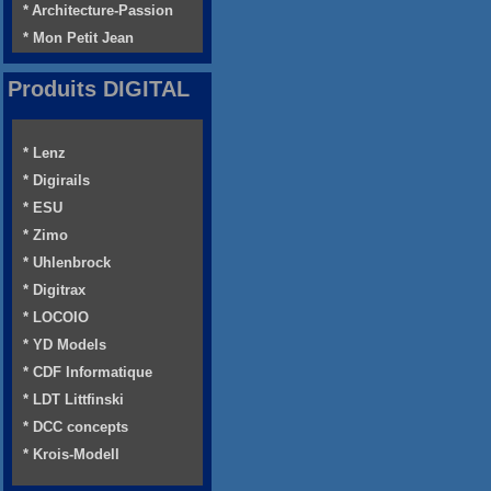
* Architecture-Passion
* Mon Petit Jean
Produits DIGITAL
* Lenz
* Digirails
* ESU
* Zimo
* Uhlenbrock
* Digitrax
* LOCOIO
* YD Models
* CDF Informatique
* LDT Littfinski
* DCC concepts
* Krois-Modell