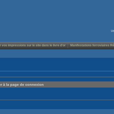
Ut
r vos impressions sur le site dans le livre d'or
Manifestations ferroviaires R
er à la page de connexion