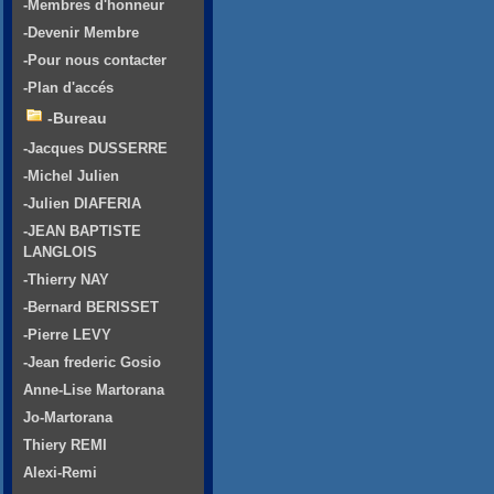
-Membres d'honneur
-Devenir Membre
-Pour nous contacter
-Plan d'accés
-Bureau
-Jacques DUSSERRE
-Michel Julien
-Julien DIAFERIA
-JEAN BAPTISTE
LANGLOIS
-Thierry NAY
-Bernard BERISSET
-Pierre LEVY
-Jean frederic Gosio
Anne-Lise Martorana
Jo-Martorana
Thiery REMI
Alexi-Remi