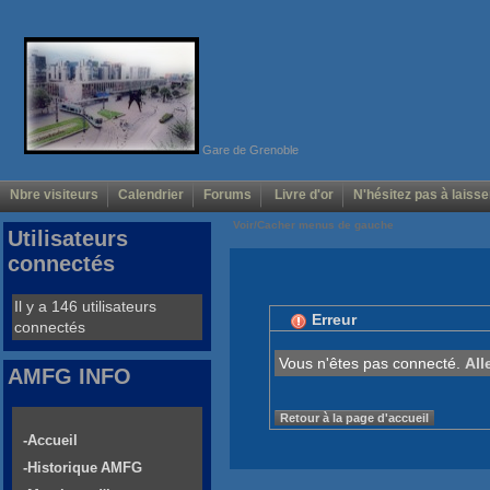
Gare de Grenoble
Nbre visiteurs
Calendrier
Forums
Livre d'or
N'hésitez pas à laisse
Voir/Cacher menus de gauche
Utilisateurs
connectés
Il y a 146 utilisateurs
Erreur
connectés
Vous n'êtes pas connecté.
All
AMFG INFO
Retour à la page d'accueil
-Accueil
-Historique AMFG