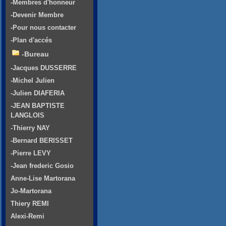
-Membres d'honneur
-Devenir Membre
-Pour nous contacter
-Plan d'accés
-Bureau
-Jacques DUSSERRE
-Michel Julien
-Julien DIAFERIA
-JEAN BAPTISTE
LANGLOIS
-Thierry NAY
-Bernard BERISSET
-Pierre LEVY
-Jean frederic Gosio
Anne-Lise Martorana
Jo-Martorana
Thiery REMI
Alexi-Remi