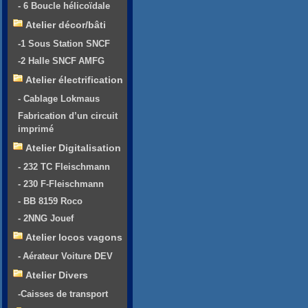
- 6 Boucle hélicoïdale
Atelier décor/bâti
-1 Sous Station SNCF
-2 Halle SNCF AMFG
Atelier électrification
- Cablage Lokmaus
Fabrication d’un circuit
imprimé
Atelier Digitalisation
- 232 TC Fleischmann
- 230 F-Fleischmann
- BB 8159 Roco
- 2NNG Jouef
Atelier locos vagons
- Aérateur Voiture DEV
Atelier Divers
-Caisses de transport