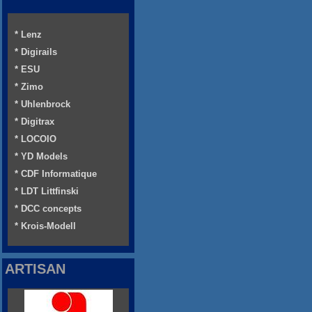
* Lenz
* Digirails
* ESU
* Zimo
* Uhlenbrock
* Digitrax
* LOCOIO
* YD Models
* CDF Informatique
* LDT Littfinski
* DCC concepts
* Krois-Modell
ARTISAN