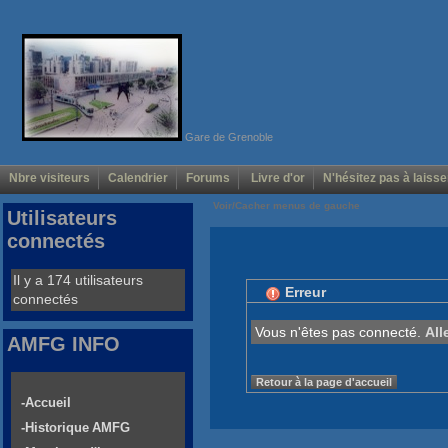
Gare de Grenoble
Nbre visiteurs
Calendrier
Forums
Livre d'or
N'hésitez pas à laisse
Voir/Cacher menus de gauche
Utilisateurs
connectés
Il y a 174 utilisateurs
Erreur
connectés
Vous n'êtes pas connecté.
All
AMFG INFO
Retour à la page d'accueil
-Accueil
-Historique AMFG