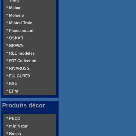
* Tillig
* Mabar
* Mehano
* Mistral Train
* Fleischmann
* OSKAR
* BRAWA
* REE modeles
* R37 Collection
* RIVAROSSI
* FULGUREX
* ESU
* EPM
Produits décor
* PECO
* miniNatur
* Busch