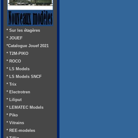
* Sur les étagères
* JOUEF
*Catalogue Jouef 2021
* T2M-PIKO
* ROCO
* LS Models
* LS Models SNCF
* Trix
* Electrotren
* Liliput
* LEMATEC Models
* Piko
* Vitrains
* REE-modeles