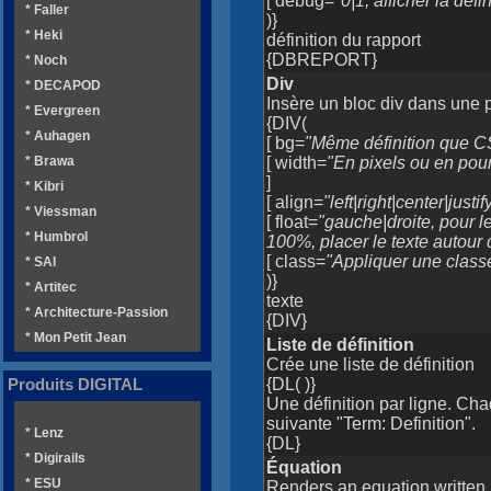
[ debug=
"0|1, afficher la déf
* Faller
)}
* Heki
définition du rapport
{DBREPORT}
* Noch
Div
* DECAPOD
Insère un bloc div dans une 
* Evergreen
{DIV(
* Auhagen
[ bg=
"Même définition que C
[ width=
"En pixels ou en pou
* Brawa
]
* Kibri
[ align=
"left|right|center|justif
* Viessman
[ float=
"gauche|droite, pour l
* Humbrol
100%, placer le texte autour d
[ class=
"Appliquer une class
* SAI
)}
* Artitec
texte
* Architecture-Passion
{DIV}
* Mon Petit Jean
Liste de définition
Crée une liste de définition
{DL( )}
Produits DIGITAL
Une définition par ligne. Ch
suivante "Term: Definition".
* Lenz
{DL}
* Digirails
Équation
* ESU
Renders an equation written