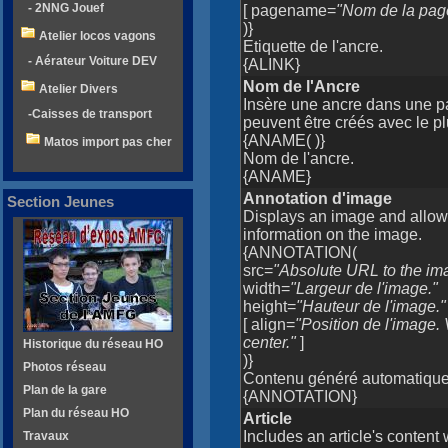
- 2NNG Jouef
[ pagename=
"Nom de la page 
)}
Atelier locos vagons
Etiquette de l'ancre.
- Aérateur Voiture DEV
{ALINK}
Nom de l'Ancre
Atelier Divers
Insère une ancre dans une pa
-Caisses de transport
peuvent être créés avec le p
{ANAME( )}
Matos import pas cher
Nom de l'ancre.
{ANAME}
Annotation d'image
Section Jeunes
Displays an image and allow 
information on the image.
{ANNOTATION(
src=
"Absolute URL to the imag
width=
"Largeur de l'image."
height=
"Hauteur de l'image."
[ align=
"Position de l'image. 
center."
]
Historique du réseau HO
)}
Photos réseau
Contenu généré automatiquem
Plan de la gare
{ANNOTATION}
Plan du réseau HO
Article
Includes an article's content 
Travaux