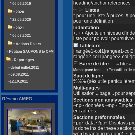
heading/anchor references
* 06.06.2019
Listes
* 2020
* pour une liste à puces, # po
* 22.05.2020
pour une définition
Indentation
* 2021
+, ++ Ajoute un niveau d'ind
* 06.07.2021
liste pour pouvoir poursuivr
* Actions Divers
Tableaux
||rangée1-col1|rangée1-col2
- Pétition SAUVONS le CFM
rangée2-col1|rangée2-col2|r
- Reportages
Barre de titre
-=Titre=-
- début juillet.2011
Monospace font
-+Echantillon de c
- 09.08.2011
Saut de ligne
%%% (très utile particulièrem
-12.10.2011
Multi-pages
Utilisation ...page... pour sé
Réseau AMFG
Sections non analysables
~np~ données ~/np~ Empêche
encadrées.
Sections préformatées
~pp~ data ~/pp~ Displays pre
is done inside these sections
word wrapping is done). ~pre