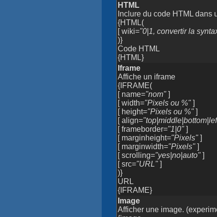
HTML
Inclure du code HTML dans 
{HTML(
[ wiki=
"0|1, convertir la syn
)}
Code HTML
{HTML}
Iframe
Affiche un iframe
{IFRAME(
[ name=
"nom"
]
[ width=
"Pixels ou %"
]
[ height=
"Pixels ou %"
]
[ align=
"top|middle|bottom|left
[ frameborder=
"1|0"
]
[ marginheight=
"Pixels"
]
[ marginwidth=
"Pixels"
]
[ scrolling=
"yes|no|auto"
]
[ src=
"URL"
]
)}
URL
{IFRAME}
Image
Afficher une image. (experime