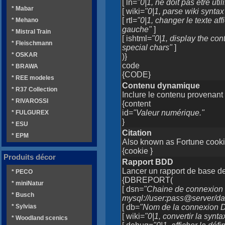
[ ln=
"0|1, ne doit pas être uti
* Mabar
[ wiki=
"0|1, parse wiki syntax
[ rtl=
"0|1, changer le texte af
* Mehano
gauche"
]
* Mistral Train
[ ishtml=
"0|1, display the co
* Fleischmann
special chars"
]
* OSKAR
)}
code
* BRAWA
{CODE}
* REE modeles
Contenu dynamique
* R37 Collection
Inclure le contenu provenan
* RIVAROSSI
{content
id=
"Valeur numérique."
* FULGUREX
}
* ESU
Citation
* EPM
Also known as Fortune cooki
{cookie }
Produits décor
Rapport BDD
Lancer un rapport de base 
* PECO
{DBREPORT(
* miniNatur
[ dsn=
"Chaine de connexion
* Busch
mysql://user:pass@server/d
[ db=
"Nom de la connexion DS
* Sylvias
[ wiki=
"0|1, convertir la synta
* Woodland scenics