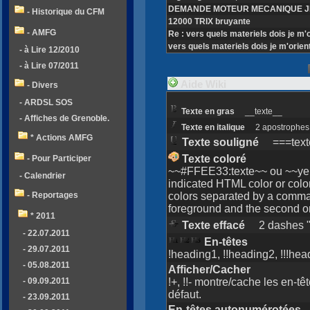
DEMANDE MOTEUR MECANIQUE J
- Historique du CFM
12000 TRIX bruyante
- AMFG
Re : vers quels materiels dois je m'
vers quels materiels dois je m'orien
- à Lire 12/2010
- à Lire 07/2011
Aide Wiki
- Divers
- ARDSL SOS
Texte en gras
__texte__
- Affiches de Grenoble.
Texte en italique
2 apostrophes si
* Actions AMFG
Texte souligné
===text
Texte coloré
- Pour Participer
~~#FFEE33:texte~~ ou ~~yell
- Calendrier
indicated HTML color or col
colors separated by a comma. 
- Reportages
foreground and the second o
* 2011
Texte effacé
2 dashes "-
- 22.07.2011
En-têtes
- 29.07.2011
!heading1, !!heading2, !!!he
- 05.08.2011
Afficher/Cacher
!+, !!- montre/cache les en-tê
- 09.09.2011
défaut.
- 23.09.2011
En-têtes autonumérotées