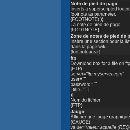
Note de pied de page
Inserts a superscripted footn
footnote as parameter.
{FOOTNOTE( )}
La note de pied de page
{FOOTNOTE}
Zone de notes de pied de 
Insère une section pour la li
dans la page wiki.
{footnotearea }
ftp
Download box for a file on ftp
{FTP(
server=
"ftp.myserver.com"
user=
""
password=
""
[ title=
""
]
)}
Nom du fichier
{FTP}
Jauge
Afficher une jauge graphiqu
{GAUGE(
value=
"valeur actuelle (REQ