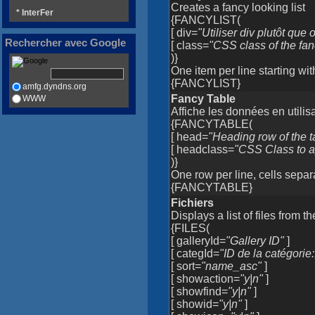
Creates a fancy looking list
* InterFer
{FANCYLIST(
[ div=
"Utiliser div plutôt que o
Rechercher avec Google
[ class=
"CSS class of the fan
)}
One item per line starting wit
{FANCYLIST}
amfg.dyndns.org
Fancy Table
WWW
Affiche les données en utilisa
{FANCYTABLE(
[ head=
"Heading row of the t
[ headclass=
"CSS Class to a
)}
One row per line, cells separ
{FANCYTABLE}
Fichiers
Displays a list of files from t
{FILES(
[ galleryId=
"Gallery ID"
]
[ categId=
"ID de la catégorie
[ sort=
"name_asc"
]
[ showaction=
"y|n"
]
[ showfind=
"y|n"
]
[ showid=
"y|n"
]