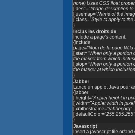
none) Uses CSS float propert
[ desc=
"Image description to
[ usemap=
"Name of the imag
[ class=
"Style to apply to the
}
Inclus les droits de
Include a page's content.
{include
page=
"Nom de la page Wiki à
[ start=
"When only a portion o
the marker from which inclusi
[ stop=
"When only a portion o
the marker at which inclusio
}
Jabber
Lance un applet Java pour a
{jabber
[ height=
"Applet height in pix
[ width=
"Applet width in pixel
[ xmlhostname=
"jabber.org"
]
[ defaultColor=
"255,255,255
}
Javascript
Insert a javascript file or/an