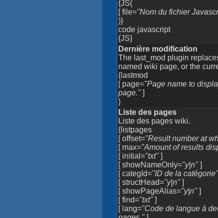
{JS(
[ file=
"Nom du fichier Javascr
)}
code javascript
{JS}
Dernière modification
The last_mod plugin replaces i
named wiki page, or the curr
{lastmod
[ page=
"Page name to display
page."
]
}
Liste des pages
Liste des pages wiki.
{listpages
[ offset=
"Result number at whi
[ max=
"Amount of results disp
[ initial=
"txt"
]
[ showNameOnly=
"y|n"
]
[ categId=
"ID de la catégorie
[ structHead=
"y|n"
]
[ showPageAlias=
"y|n"
]
[ find=
"txt"
]
[ lang=
"Code de langue à deux
pages."
]