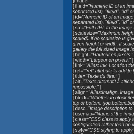
{image
[ fileId=
"Numeric ID of an ima
separated list). "fileId", "id" o
[ id=
"Numeric ID of an image
separated list). "fileId", "id" o
[ src=
"Full URL to the image to
[ scalesize=
"Maximum height 
scaled). If no scalesize is gi
given height or width. If scal
gallery the full sized image 
[ height=
"Hauteur en pixels."
[ width=
"Largeur en pixels."
]
[ link=
"Alias: lnk. Location t
[ rel=
""rel" attribute to add to 
[ title=
"Texte du titre."
]
[ alt=
"Texte alternatif à affic
impossible."
]
[ align=
"Alias:imalign. Image a
[ block=
"Whether to block ite
top or bottom. (top,bottom,bo
[ desc=
"Image description to
[ usemap=
"Name of the imag
[ class=
"CSS class to apply t
configuration rather than on 
[ style=
"CSS styling to apply 