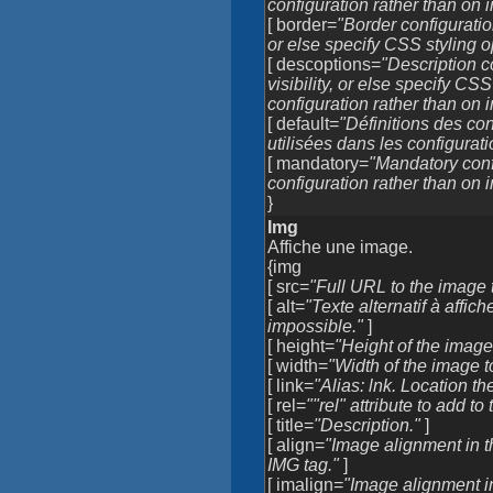
configuration rather than on 
[ border=
"Border configuration
or else specify CSS styling o
[ descoptions=
"Description c
visibility, or else specify CS
configuration rather than on 
[ default=
"Définitions des co
utilisées dans les configurat
[ mandatory=
"Mandatory confi
configuration rather than on 
}
Img
Affiche une image.
{img
[ src=
"Full URL to the image t
[ alt=
"Texte alternatif à affic
impossible."
]
[ height=
"Height of the image 
[ width=
"Width of the image t
[ link=
"Alias: lnk. Location t
[ rel=
""rel" attribute to add to 
[ title=
"Description."
]
[ align=
"Image alignment in t
IMG tag."
]
[ imalign=
"Image alignment in 