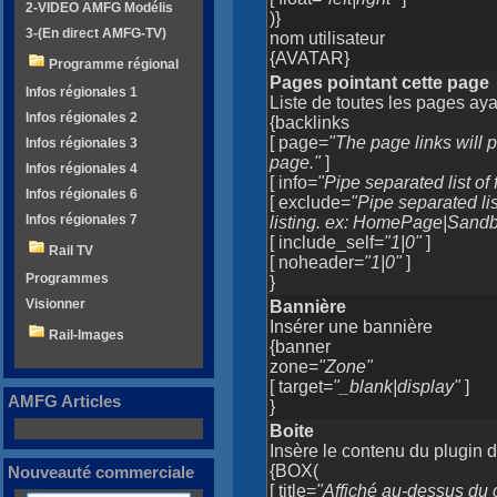
2-VIDEO AMFG Modélis
)}
3-(En direct AMFG-TV)
nom utilisateur
{AVATAR}
Programme régional
Pages pointant cette page
Infos régionales 1
Liste de toutes les pages aya
Infos régionales 2
{backlinks
[ page=
"The page links will p
Infos régionales 3
page."
]
Infos régionales 4
[ info=
"Pipe separated list of f
Infos régionales 6
[ exclude=
"Pipe separated li
Infos régionales 7
listing. ex: HomePage|Sand
[ include_self=
"1|0"
]
Rail TV
[ noheader=
"1|0"
]
Programmes
}
Visionner
Bannière
Insérer une bannière
Rail-Images
{banner
zone=
"Zone"
[ target=
"_blank|display"
]
AMFG Articles
}
Boite
Insère le contenu du plugin 
{BOX(
Nouveauté commerciale
[ title=
"Affiché au-dessus du