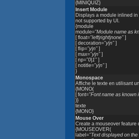
{MINIQUIZ}
Insert Module
Displays a module inlined i
not supported by UI.
{module
module=
"Module name as kno
[ float=
"left|right|none"
]
[ decoration=
"y|n"
]
[ flip=
"y|n"
]
[ max=
"y|n"
]
[ np=
"0|1"
]
[ notitle=
"y|n"
]
}
Monospace
Affiche le texte en utilisan
{MONO(
[ font=
"Font name as known i
)}
texte
{MONO}
Mouse Over
Create a mouseover feature 
{MOUSEOVER(
label=
"Text displayed on th