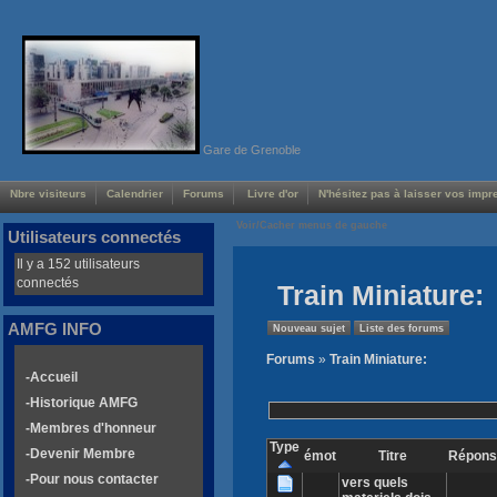
Gare de Grenoble
Nbre visiteurs
Calendrier
Forums
Livre d'or
N'hésitez pas à laisser vos impre
Voir/Cacher menus de gauche
Utilisateurs connectés
Il y a 152 utilisateurs
connectés
Train Miniature:
AMFG INFO
Nouveau sujet
Liste des forums
Forums
»
Train Miniature:
-Accueil
-Historique AMFG
-Membres d'honneur
Type
-Devenir Membre
émot
Titre
Répons
-Pour nous contacter
vers quels