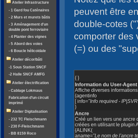
Atelier Infrastructure
peuvent être e
- 1 Gard fou Caténaires
- 2 Murs et murets bâtis
double-cotes ("
- 3 Aménagement d'un
double pont ferroviaire
comporter des v
- 4 Planter des vignes
- 5 Abord des voies
(=) ou des "supé
- 6 Boucle hélicoïdale
Atelier décor/bâti
-1 Sous Station SNCF
-2 Halle SNCF AMFG
{ }
Atelier électrification
Information du User-Agent
Affiche diverses informations
- Cablage Lokmaus
{agentinfo
Fabrication d’un circuit
[ info=
"Info required - IP
imprimé
}
Atelier Digitalisation
Ancre
Créé un lien vers une ancre
- 232 TC Fleischmann
créées en utilisant le plugi
- 230 F-Fleischmann
{ALINK(
- BB 8159 Roco
aname=
"Le nom de l'ancre t