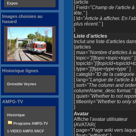
{article
Expos
[ Field=
"Champ de l'article à
tête."
]
Images choisies au
[ Id=
"Article à afficher. En l'
hasard
plus récent."
]
}
Liste d'articles
Inclut une liste d'articles dan
{articles
[ max=
"Nombre d'articles à af
[ topic=
"[!]topic+topic+topic"
]
[ topicId=
"[!]topicId+topicId+t
[ type=
"[!]type+type+type"
]
Historique lignes
[ categId=
"ID de la catégorie à
[ lang=
"Langue de l'article à l
Grenoble Veynes
[ sort=
"The column and order
columnName_desc format."
]
[ quiet=
"Whether to not report
[ titleonly=
"Whether to only sho
AMFG-TV
}
Avatar
Historique
Affiche l'avatar utilisateur
Programe AMFG-TV
{AVATAR(
[ page=
"Page wiki vers laquel
1-VIDEO AMFG SNCF
[ float=
"left|right"
]