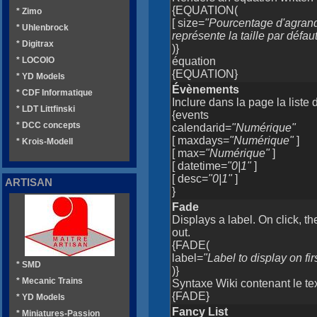
{EQUATION(
* Zimo
[ size=
"Pourcentage d'agrand
* Uhlenbrock
représente la taille par défa
* Digitrax
)}
équation
* LOCOIO
{EQUATION}
* YD Models
Évènements
* CDF Informatique
Inclure dans la page la liste
* LDT Littfinski
{events
* DCC concepts
calendarid=
"Numérique"
[ maxdays=
"Numérique"
]
* Krois-Modell
[ max=
"Numérique"
]
[ datetime=
"0|1"
]
[ desc=
"0|1"
]
ARTISAN
}
Fade
Displays a label. On click, th
out.
{FADE(
label=
"Label to display on fir
* SMD
)}
* Mecanic Trains
Syntaxe Wiki contenant le tex
{FADE}
* YD Models
Fancy List
* Miniatures-Passion