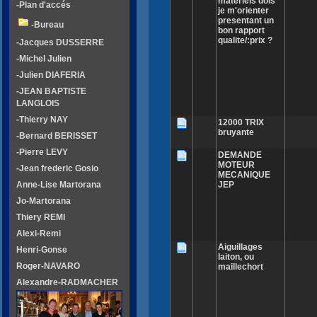
materiels dois
-Plan d'accés
je m'orienter
presentant un
-Bureau
bon rapport
qualite/:prix ?
-Jacques DUSSERRE
-Michel Julien
-Julien DIAFERIA
-JEAN BAPTISTE
LANGLOIS
-Thierry NAY
12000 TRIX
bruyante
-Bernard BERISSET
-Pierre LEVY
DEMANDE
MOTEUR
-Jean frederic Gosio
MECANIQUE
JEP
Anne-Lise Martorana
Jo-Martorana
Thiery REMI
Alexi-Remi
Aiguillages
Henri-Gonse
laiton, ou
Roger-NAVARO
maillechort
Alexandre-RADMACHER