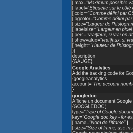
[ max=
"Maximum possible val
[ label=
"Etiquette sur le côté
[ color=
"Comme défini par C
[ bgcolor=
"Comme défini par
[ size=
"Largeur de l'histogra
[ labelsize=
"Largeur en pixel 
[ perc=
"vrai|faux, si vrai on
[ showvalue=
"vrai|faux, si v
[ height=
"Hauteur de l'histo
)}
description
{GAUGE}
Google Analytics
Add the tracking code for Go
{googleanalytics
account=
"The account number
}
googledoc
Affiche un document Google
{GOOGLEDOC(
type=
"Type of Google docum
key=
"Google doc key - for
[ name=
"Nom de l'iframe"
]
[ size=
"Size of frame, use inst