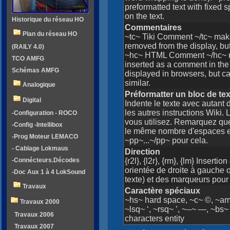
preformatted text with fixed s
on the text.
Historique du réseau HO
Commentaires
Plan du réseau HO
~tc~ Tiki Comment ~/tc~ make
removed from the display, but 
(RAILY 4.0)
~hc~ HTML Comment ~/hc~ m
TCO AMFG
inserted as a comment in the
Schémas AMFG
displayed in browsers, but c
similar.
Analogique
Préformatter un bloc de te
Digital
Indente le texte avec autant
les autres instructions Wiki.
-Configuration - ROCO
vous utilisez. Remarquez q
-Config -Intellibox
le même nombre d'espaces et d
-Prog Moteur LEMACO
~pp~...~/pp~ pour cela.
- Cablage Lokmaus
Direction
{r2l}, {l2r}, {rm}, {lm} Insert
-Connécteurs.Décodes
orientée de droite à gauche o
-Doc Aux 1 à 4 LokSound
texte) et des marqueurs pou
Travaux
Caractère spéciaux
~hs~ hard space, ~c~ ©, ~amp~
Travaux 2000
~lsq~ ‘, ~rsq~ ’, ~--~ —, ~bs
Travaux 2006
characters entity
Travaux 2007