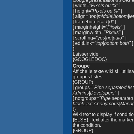
Google presentations sizes e
[ width=
"Pixels ou %"
]
[ height=
"Pixels ou %"
]
[ align=
"top|middle|bottom|left
[ frameborder=
"1|0"
]
[ marginheight=
"Pixels"
]
[ marginwidth=
"Pixels"
]
[ scrolling=
"yes|no|auto"
]
[ editLink=
"top|bottom|both"
]
)}
Laisser vide.
{GOOGLEDOC}
Groupe
Affiche le texte wiki si l'util
groupes listés
{GROUP(
[ groups=
"Pipe separated list
Admins|Developers"
]
[ notgroups=
"Pipe separated 
block. ex: Anonymous|Mana
)}
Wiki text to display if condi
{ELSE}. Text after the marker
the condition.
{GROUP}