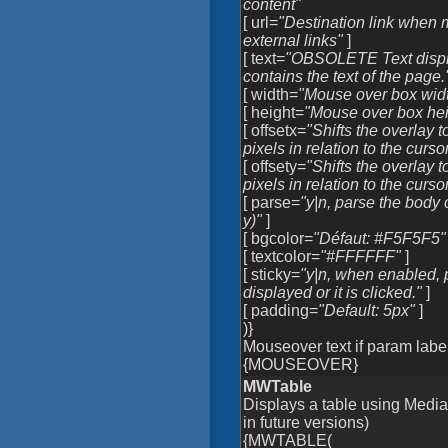
content"
[ url=
"Destination link when m
external links"
]
[ text=
"OBSOLETE Text displ
contains the text of the page.
[ width=
"Mouse over box widt
[ height=
"Mouse over box hei
[ offsetx=
"Shifts the overlay t
pixels in relation to the curso
[ offsety=
"Shifts the overlay 
pixels in relation to the curso
[ parse=
"y|n, parse the body o
y)"
]
[ bgcolor=
"Défaut: #F5F5F5"
[ textcolor=
"#FFFFFF"
]
[ sticky=
"y|n, when enabled, p
displayed or it is clicked."
]
[ padding=
"Default: 5px"
]
)}
Mouseover text if param label 
{MOUSEOVER}
MWTable
Displays a table using Medi
in future versions)
{MWTABLE(