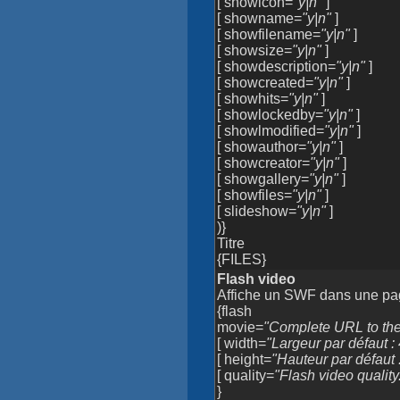
[ showicon=
"y|n"
]
[ showname=
"y|n"
]
[ showfilename=
"y|n"
]
[ showsize=
"y|n"
]
[ showdescription=
"y|n"
]
[ showcreated=
"y|n"
]
[ showhits=
"y|n"
]
[ showlockedby=
"y|n"
]
[ showlmodified=
"y|n"
]
[ showauthor=
"y|n"
]
[ showcreator=
"y|n"
]
[ showgallery=
"y|n"
]
[ showfiles=
"y|n"
]
[ slideshow=
"y|n"
]
)}
Titre
{FILES}
Flash video
Affiche un SWF dans une pa
{flash
movie=
"Complete URL to the
[ width=
"Largeur par défaut :
[ height=
"Hauteur par défaut 
[ quality=
"Flash video quality
}