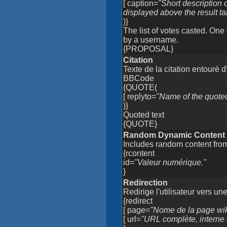
[ caption=
"Short description o
displayed above the result ta
)}
The list of votes casted. One 
by a username.
{PROPOSAL}
Citation
Texte de la citation entour
BBCode
{QUOTE(
[ replyto=
"Name of the quote
)}
Quoted text
{QUOTE}
Random Dynamic Content
Includes random content fro
{rcontent
id=
"Valeur numérique."
}
Redirection
Redirige l'utilisateur vers 
{redirect
[ page=
"Nome de la page wiki
[ url=
"URL complète, interne 