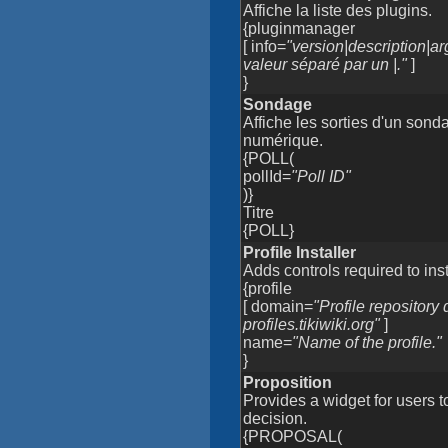
Affiche la liste des plugins.
{pluginmanager
[ info=
"version|description|a
valeur séparé par un |."
]
}
Sondage
Affiche les sorties d'un sond
numérique.
{POLL(
pollId=
"Poll ID"
)}
Titre
{POLL}
Profile Installer
Adds controls required to insta
{profile
[ domain=
"Profile repository
profiles.tikiwiki.org"
]
name=
"Name of the profile."
}
Proposition
Provides a widget for users t
decision.
{PROPOSAL(