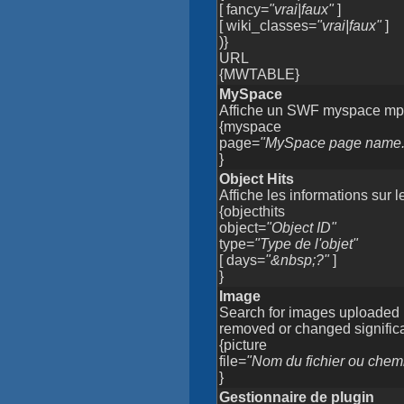
[ fancy=
"vrai|faux"
]
[ wiki_classes=
"vrai|faux"
]
)}
URL
{MWTABLE}
MySpace
Affiche un SWF myspace mp3
{myspace
page=
"MySpace page name.
}
Object Hits
Affiche les informations sur le
{objecthits
object=
"Object ID"
type=
"Type de l'objet"
[ days=
"&nbsp;?"
]
}
Image
Search for images uploaded 
removed or changed significa
{picture
file=
"Nom du fichier ou chemi
}
Gestionnaire de plugin