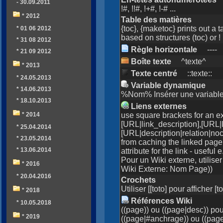
- 30.09.2011
!#, !!#, !+#, !-# ...
* 2012
Table des matières
{toc}, {maketoc} prints out a 
* 01 06 2012
based on structures (toc) or 
* 31 08 2012
Règle horizontale
-
-
-
-
* 21 09 2012
Boîte texte
^texte^
* 2013
Texte centré
::texte::
* 24.05.2013
Variable dynamique
* 14.06.2013
%Nom% Insérer une variabl
* 18.10.2013
Liens externes
use square brackets for an ex
* 2014
[URL|link_description],[URL|l
* 25.04.2014
[URL|description|relation|noc
* 23.05.2014
from caching the linked page;
* 13.06.2014
attribute for the link - useful
Pour un Wiki externe, util
* 2016
Wiki Externe: Nom Page))
* 20.04.2016
Crochets
Utiliser [[toto] pour afficher [to
* 2018
Références Wiki
* 10.05.2018
((page)) ou ((page|desc)) pou
* 2019
((page|#anchrage)) ou ((page