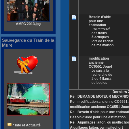
Besoin d'aide
pour une
AMFG 2013.jpg
estimation
J'ai retrouvé
des trains
électriques
Sauvegarde du Train de la
lors de l'achat
Mure
de ma maison.
modification
ancienne
CC6551 Jouef
Je suis à la
recherche de
2 ou 4 flancs
de bogies
Derniers 
Re : DEMANDE MOTEUR MECANIQ
Re : modification ancienne CC6551
modification ancienne CC6551 Joue
Re : Besoin d'aide pour une estimat
Besoin d'aide pour une estimation
Re : Aiguillages laiton, ou maillecho
* Info et Actualité
Aiguillages laiton, ou maillechort