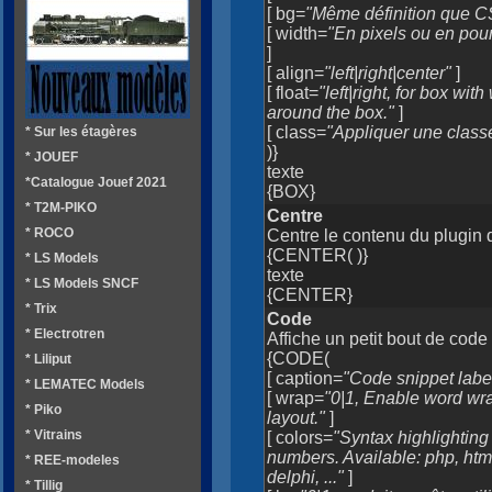
[ bg=
"Même définition que C
[ width=
"En pixels ou en pou
]
[ align=
"left|right|center"
]
[ float=
"left|right, for box wi
around the box."
]
[ class=
"Appliquer une class
* Sur les étagères
)}
* JOUEF
texte
*Catalogue Jouef 2021
{BOX}
* T2M-PIKO
Centre
* ROCO
Centre le contenu du plugin 
{CENTER( )}
* LS Models
texte
* LS Models SNCF
{CENTER}
* Trix
Code
* Electrotren
Affiche un petit bout de code
{CODE(
* Liliput
[ caption=
"Code snippet labe
* LEMATEC Models
[ wrap=
"0|1, Enable word wra
* Piko
layout."
]
* Vitrains
[ colors=
"Syntax highlighting
numbers. Available: php, html,
* REE-modeles
delphi, ..."
]
* Tillig