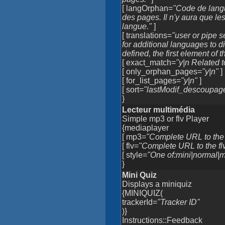
[ langOrphan=
"Code de langue
des pages. Il n'y aura que l
langue."
]
[ translations=
"user or pipe s
for additional languages to d
defined, the first element of th
[ exact_match=
"y|n Related t
[ only_orphan_pages=
"y|n"
]
[ for_list_pages=
"y|n"
]
[ sort=
"lastModif_descoupa
}
Lecteur multimédia
Simple mp3 or flv Player
{mediaplayer
[ mp3=
"Complete URL to the 
[ flv=
"Complete URL to the flv
[ style=
"One of:mini|normal|m
}
Mini Quiz
Displays a miniquiz
{MINIQUIZ(
trackerId=
"Tracker ID"
)}
Instructions::Feedback