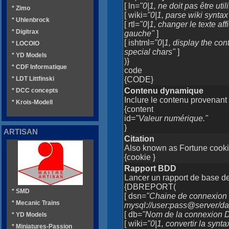
[ ln=
"0|1, ne doit pas être uti
* Zimo
[ wiki=
"0|1, parse wiki syntax
* Uhlenbrock
[ rtl=
"0|1, changer le texte af
* Digitrax
gauche"
]
[ ishtml=
"0|1, display the co
* LOCOIO
special chars"
]
* YD Models
)}
* CDF Informatique
code
* LDT Littfinski
{CODE}
Contenu dynamique
* DCC concepts
Inclure le contenu provenan
* Krois-Modell
{content
id=
"Valeur numérique."
}
ARTISAN
Citation
Also known as Fortune cooki
{cookie }
Rapport BDD
Lancer un rapport de base 
{DBREPORT(
* SMD
[ dsn=
"Chaine de connexion
* Mecanic Trains
mysql://user:pass@server/d
[ db=
"Nom de la connexion DS
* YD Models
[ wiki=
"0|1, convertir la synta
* Miniatures-Passion