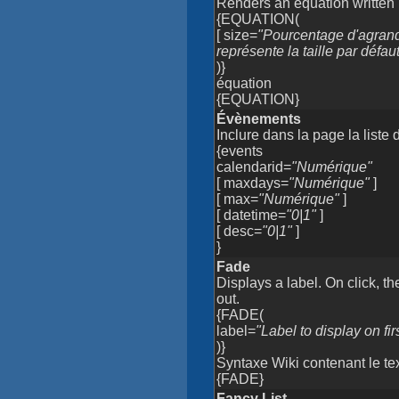
Renders an equation written
{EQUATION(
[ size=
"Pourcentage d'agrand
représente la taille par défa
)}
équation
{EQUATION}
Évènements
Inclure dans la page la liste
{events
calendarid=
"Numérique"
[ maxdays=
"Numérique"
]
[ max=
"Numérique"
]
[ datetime=
"0|1"
]
[ desc=
"0|1"
]
}
Fade
Displays a label. On click, th
out.
{FADE(
label=
"Label to display on fir
)}
Syntaxe Wiki contenant le tex
{FADE}
Fancy List