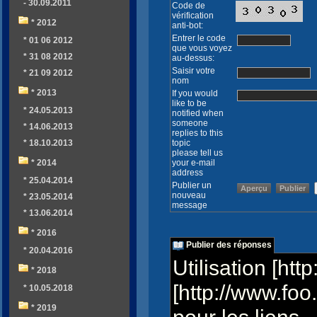
- 30.09.2011
Code de
vérification
* 2012
anti-bot:
Entrer le code
* 01 06 2012
que vous voyez
* 31 08 2012
au-dessus:
Saisir votre
* 21 09 2012
nom
* 2013
If you would
like to be
* 24.05.2013
notified when
someone
* 14.06.2013
replies to this
* 18.10.2013
topic
please tell us
* 2014
your e-mail
address
* 25.04.2014
Publier un
nouveau
* 23.05.2014
message
* 13.06.2014
* 2016
Publier des réponses
* 20.04.2016
Utilisation [ht
* 2018
[http://www.foo
* 10.05.2018
* 2019