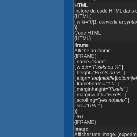
HTML
Inclure du code HTML dans 
{HTML(
[ wiki=
"0|1, convertir la syn
)}
Code HTML
{HTML}
Iframe
Affiche un iframe
{IFRAME(
[ name=
"nom"
]
[ width=
"Pixels ou %"
]
[ height=
"Pixels ou %"
]
[ align=
"top|middle|bottom|left
[ frameborder=
"1|0"
]
[ marginheight=
"Pixels"
]
[ marginwidth=
"Pixels"
]
[ scrolling=
"yes|no|auto"
]
[ src=
"URL"
]
)}
URL
{IFRAME}
Image
Afficher une image. (experime