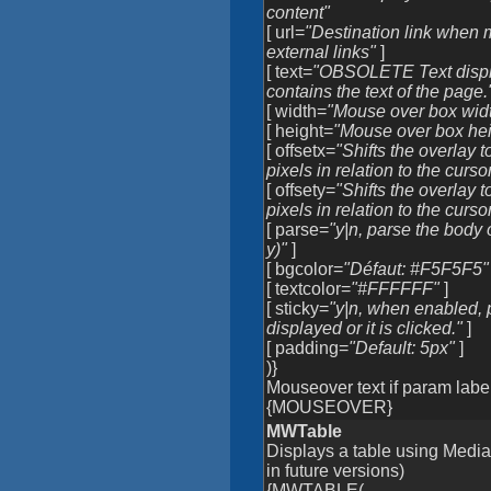
content"
[ url=
"Destination link when m
external links"
]
[ text=
"OBSOLETE Text displ
contains the text of the page.
[ width=
"Mouse over box widt
[ height=
"Mouse over box hei
[ offsetx=
"Shifts the overlay t
pixels in relation to the curso
[ offsety=
"Shifts the overlay 
pixels in relation to the curso
[ parse=
"y|n, parse the body o
y)"
]
[ bgcolor=
"Défaut: #F5F5F5"
[ textcolor=
"#FFFFFF"
]
[ sticky=
"y|n, when enabled, p
displayed or it is clicked."
]
[ padding=
"Default: 5px"
]
)}
Mouseover text if param label 
{MOUSEOVER}
MWTable
Displays a table using Medi
in future versions)
{MWTABLE(