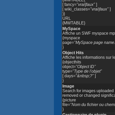
[ fancy=
"vrai|faux"
]
[ wiki_classes=
"vrai|faux"
]
)}
URL
{MWTABLE}
MySpace
Affiche un SWF myspace mp3
{myspace
page=
"MySpace page name.
}
Object Hits
Affiche les informations sur le
{objecthits
object=
"Object ID"
type=
"Type de l'objet"
[ days=
"&nbsp;?"
]
}
Image
Search for images uploaded 
removed or changed significa
{picture
file=
"Nom du fichier ou chemi
}
Gestionnaire de plugin