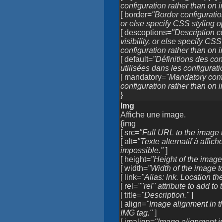
configuration rather than on 
[ border=
"Border configuration
or else specify CSS styling o
[ descoptions=
"Description c
visibility, or else specify CS
configuration rather than on 
[ default=
"Définitions des co
utilisées dans les configurat
[ mandatory=
"Mandatory confi
configuration rather than on 
}
Img
Affiche une image.
{img
[ src=
"Full URL to the image t
[ alt=
"Texte alternatif à affic
impossible."
]
[ height=
"Height of the image 
[ width=
"Width of the image t
[ link=
"Alias: lnk. Location t
[ rel=
""rel" attribute to add to 
[ title=
"Description."
]
[ align=
"Image alignment in t
IMG tag."
]
[ imalign=
"Image alignment in 