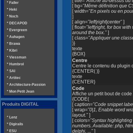
[ title=
"Affiché au-dessus du
* Faller
[ bg=
"Même définition que C
* Heki
[ width=
"En pixels ou en pou
]
* Noch
[ align=
"left|right|center"
]
* DECAPOD
[ float=
"left|right, for box wi
* Evergreen
around the box."
]
* Auhagen
[ class=
"Appliquer une class
)}
* Brawa
texte
* Kibri
{BOX}
* Viessman
Centre
* Humbrol
Centre le contenu du plugin 
{CENTER( )}
* SAI
texte
* Artitec
{CENTER}
* Architecture-Passion
Code
* Mon Petit Jean
Affiche un petit bout de code
{CODE(
Produits DIGITAL
[ caption=
"Code snippet labe
[ wrap=
"0|1, Enable word wra
layout."
]
* Lenz
[ colors=
"Syntax highlighting
* Digirails
numbers. Available: php, html,
delphi, ..."
]
* ESU