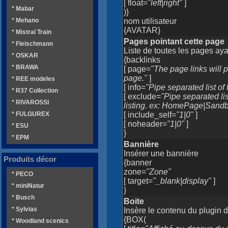
[ float=
"left|right"
]
* Mabar
)}
* Mehano
nom utilisateur
{AVATAR}
* Mistral Train
Pages pointant cette page
* Fleischmann
Liste de toutes les pages aya
* OSKAR
{backlinks
* BRAWA
[ page=
"The page links will p
page."
]
* REE modeles
[ info=
"Pipe separated list of f
* R37 Collection
[ exclude=
"Pipe separated li
* RIVAROSSI
listing. ex: HomePage|Sand
* FULGUREX
[ include_self=
"1|0"
]
[ noheader=
"1|0"
]
* ESU
}
* EPM
Bannière
Insérer une bannière
Produits décor
{banner
zone=
"Zone"
* PECO
[ target=
"_blank|display"
]
* miniNatur
}
* Busch
Boite
* Sylvias
Insère le contenu du plugin 
{BOX(
* Woodland scenics