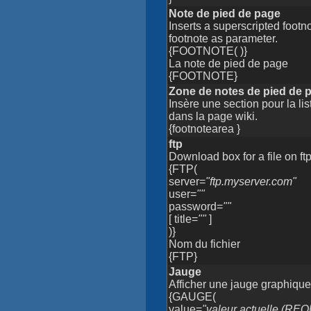
Note de pied de page
Inserts a superscripted footn
footnote as parameter.
{FOOTNOTE( )}
La note de pied de page
{FOOTNOTE}
Zone de notes de pied de 
Insère une section pour la li
dans la page wiki.
{footnotearea }
ftp
Download box for a file on ftp
{FTP(
server=
"ftp.myserver.com"
user=
""
password=
""
[ title=
""
]
)}
Nom du fichier
{FTP}
Jauge
Afficher une jauge graphiqu
{GAUGE(
value=
"valeur actuelle (REQ