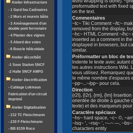
word wrapping is done). ~pre
Atelier Infrastructure
preformatted text with fixed s
- 1 Gard fou Caténaires
on the text.
- 2 Murs et murets bâtis
Commentaires
~tc~ Tiki Comment ~/tc~ make
- 3 Aménagement d'un
removed from the display, but 
double pont ferroviaire
~hc~ HTML Comment ~/hc~ m
- 4 Planter des vignes
inserted as a comment in the
- 5 Abord des voies
displayed in browsers, but c
- 6 Boucle hélicoïdale
similar.
Préformatter un bloc de te
Atelier décor/bâti
Indente le texte avec autant
-1 Sous Station SNCF
les autres instructions Wiki.
-2 Halle SNCF AMFG
vous utilisez. Remarquez q
le même nombre d'espaces et d
Atelier électrification
~pp~...~/pp~ pour cela.
- Cablage Lokmaus
Direction
Fabrication d’un circuit
{r2l}, {l2r}, {rm}, {lm} Insert
imprimé
orientée de droite à gauche o
texte) et des marqueurs pou
Atelier Digitalisation
Caractère spéciaux
- 232 TC Fleischmann
~hs~ hard space, ~c~ ©, ~amp~
- 230 F-Fleischmann
~lsq~ ‘, ~rsq~ ’, ~--~ —, ~bs
characters entity
- BB 8159 Roco