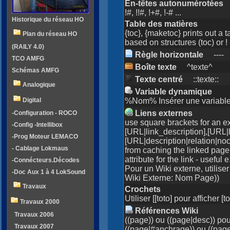
En-têtes autonumérotées
!#, !!#, !+#, !-# ...
Historique du réseau HO
Table des matières
{toc}, {maketoc} prints out a 
Plan du réseau HO
based on structures (toc) or 
(RAILY 4.0)
Règle horizontale
-
-
-
-
TCO AMFG
Boîte texte
^texte^
Schémas AMFG
Texte centré
::texte::
Analogique
Variable dynamique
Digital
%Nom% Insérer une variabl
Liens externes
-Configuration - ROCO
use square brackets for an ex
-Config -Intellibox
[URL|link_description],[URL|l
-Prog Moteur LEMACO
[URL|description|relation|noc
- Cablage Lokmaus
from caching the linked page;
attribute for the link - useful
-Connécteurs.Décodes
Pour un Wiki externe, util
-Doc Aux 1 à 4 LokSound
Wiki Externe: Nom Page))
Travaux
Crochets
Utiliser [[toto] pour afficher [to
Travaux 2000
Références Wiki
Travaux 2006
((page)) ou ((page|desc)) pou
Travaux 2007
((page|#anchrage)) ou ((page