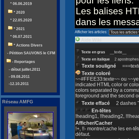
pour les liens.
* 06.06.2019
Les balises HT
* 2020
dans les mess
* 22.05.2020
* 2021
Afficher les articles:
* 06.07.2021
Aide Wiki
* Actions Divers
Texte en gras
__texte__
- Pétition SAUVONS le CFM
Texte en italique
2 apostrophes si
- Reportages
Texte souligné
===text
- début juillet.2011
Texte coloré
- 09.08.2011
~~#FFEE33:texte~~ ou ~~yell
-12.10.2011
indicated HTML color or col
colors separated by a comma. 
foreground and the second o
Réseau AMFG
Texte effacé
2 dashes "-
En-têtes
!heading1, !!heading2, !!!he
Afficher/Cacher
!+, !!- montre/cache les en-tê
défaut.