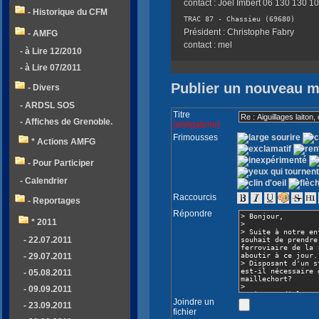
contact : Joël Imbert 06 130 130 10
- Historique du CFM
TRAC 87 - Chassieu (69680)
Président : Christophe Fabry
- AMFG
contact : mel
- à Lire 12/2010
- à Lire 07/2011
Publier un nouveau 
- Divers
- ARDSL SOS
Titre
- Affiches de Grenoble.
(obligatoire)
Frimousses
* Actions AMFG
- Pour Participer
- Calendrier
Raccourcis
- Reportages
Répondre
* 2011
- 22.07.2011
- 29.07.2011
- 05.08.2011
- 09.09.2011
Joindre un
- 23.09.2011
fichier