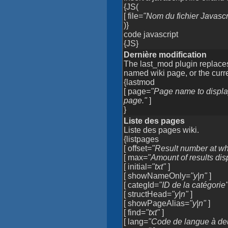
{JS(
[ file=
"Nom du fichier Javascr
)}
code javascript
{JS}
Dernière modification
The last_mod plugin replaces i
named wiki page, or the curr
{lastmod
[ page=
"Page name to display
page."
]
}
Liste des pages
Liste des pages wiki.
{listpages
[ offset=
"Result number at whi
[ max=
"Amount of results disp
[ initial=
"txt"
]
[ showNameOnly=
"y|n"
]
[ categId=
"ID de la catégorie
[ structHead=
"y|n"
]
[ showPageAlias=
"y|n"
]
[ find=
"txt"
]
[ lang=
"Code de langue à deux