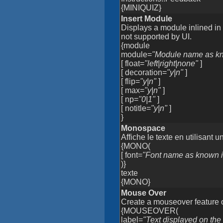
{MINIQUIZ}
Insert Module
Displays a module inlined i
not supported by UI.
{module
module=
"Module name as kno
[ float=
"left|right|none"
]
[ decoration=
"y|n"
]
[ flip=
"y|n"
]
[ max=
"y|n"
]
[ np=
"0|1"
]
[ notitle=
"y|n"
]
}
Monospace
Affiche le texte en utilisan
{MONO(
[ font=
"Font name as known i
)}
texte
{MONO}
Mouse Over
Create a mouseover feature 
{MOUSEOVER(
label=
"Text displayed on th