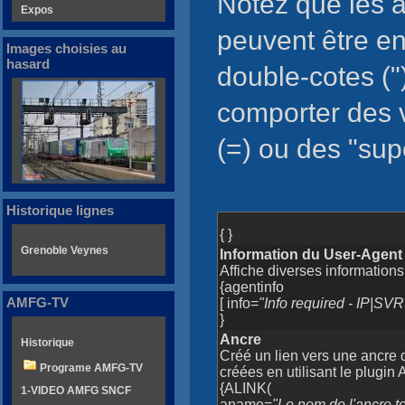
Notez que les 
Expos
peuvent être e
Images choisies au
hasard
double-cotes ("
comporter des v
(=) ou des "supé
Historique lignes
{ }
Grenoble Veynes
Information du User-Agent
Affiche diverses informations
{agentinfo
AMFG-TV
[ info=
"Info required - IP
}
Ancre
Historique
Créé un lien vers une ancre
Programe AMFG-TV
créées en utilisant le plugi
{ALINK(
1-VIDEO AMFG SNCF
aname=
"Le nom de l'ancre t