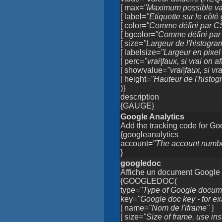
[ max=
"Maximum possible val
[ label=
"Etiquette sur le côté
[ color=
"Comme défini par C
[ bgcolor=
"Comme défini par
[ size=
"Largeur de l'histogra
[ labelsize=
"Largeur en pixel 
[ perc=
"vrai|faux, si vrai on
[ showvalue=
"vrai|faux, si v
[ height=
"Hauteur de l'histo
)}
description
{GAUGE}
Google Analytics
Add the tracking code for Go
{googleanalytics
account=
"The account number
}
googledoc
Affiche un document Google
{GOOGLEDOC(
type=
"Type of Google docum
key=
"Google doc key - for
[ name=
"Nom de l'iframe"
]
[ size=
"Size of frame, use inst