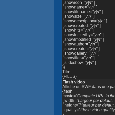
[ showicon=
"y|n"
]
[ showname=
"y|n"
]
[ showfilename=
"y|n"
]
[ showsize=
"y|n"
]
[ showdescription=
"y|n"
]
[ showcreated=
"y|n"
]
[ showhits=
"y|n"
]
[ showlockedby=
"y|n"
]
[ showlmodified=
"y|n"
]
[ showauthor=
"y|n"
]
[ showcreator=
"y|n"
]
[ showgallery=
"y|n"
]
[ showfiles=
"y|n"
]
[ slideshow=
"y|n"
]
)}
Titre
{FILES}
Flash video
Affiche un SWF dans une pa
{flash
movie=
"Complete URL to the
[ width=
"Largeur par défaut :
[ height=
"Hauteur par défaut 
[ quality=
"Flash video quality
}