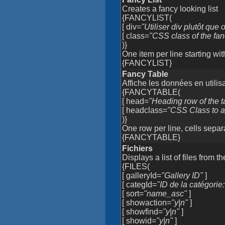
Creates a fancy looking list
{FANCYLIST(
[ div=
"Utiliser div plutôt que o
[ class=
"CSS class of the fan
)}
One item per line starting wit
{FANCYLIST}
Fancy Table
Affiche les données en utilisa
{FANCYTABLE(
[ head=
"Heading row of the t
[ headclass=
"CSS Class to a
)}
One row per line, cells separ
{FANCYTABLE}
Fichiers
Displays a list of files from t
{FILES(
[ galleryId=
"Gallery ID"
]
[ categId=
"ID de la catégorie
[ sort=
"name_asc"
]
[ showaction=
"y|n"
]
[ showfind=
"y|n"
]
[ showid=
"y|n"
]