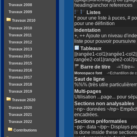
heading/anchor references
Travaux 2008
Travaux 2009
Listes
* pour une liste à puces, # po
Travaux 2010
pour une définition
Travaux 2010
Indentation
Travaux 2011
+, ++ Ajoute un niveau d'ind
liste pour pouvoir poursuivr
Travaux 2012
Tableaux
Travaux 2013
||rangée1-col1|rangée1-col2
Traveau 2014
rangée2-col1|rangée2-col2|r
Traveau 2015
Barre de titre
-=Titre=-
Traveau 2016
Monospace font
-+Echantillon de c
Traveau 2017
Saut de ligne
%%% (très utile particulièrem
Travaux 2018
Multi-pages
Travaux 2019
Utilisation ...page... pour sé
Travaux 2020
Sections non analysables
Travaux 2020
~np~ données ~/np~ Empêche
encadrées.
Travaux 2021
Sections préformatées
Travaux 2022
~pp~ data ~/pp~ Displays pre
Contributions
is done inside these sections