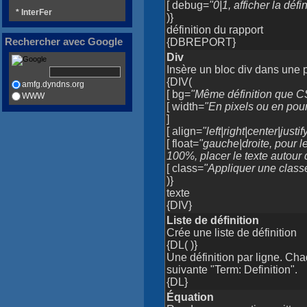
[ debug=
"0|1, afficher la déf
* InterFer
)}
définition du rapport
Rechercher avec Google
{DBREPORT}
Div
Insère un bloc div dans une 
{DIV(
amfg.dyndns.org
[ bg=
"Même définition que C
WWW
[ width=
"En pixels ou en pou
]
[ align=
"left|right|center|justif
[ float=
"gauche|droite, pour l
100%, placer le texte autour d
[ class=
"Appliquer une class
)}
texte
{DIV}
Liste de définition
Crée une liste de définition
{DL( )}
Une définition par ligne. Ch
suivante "Term: Definition".
{DL}
Équation