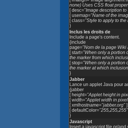
none) Uses CSS float propert
[ desc=
"Image description to
[ usemap=
"Name of the imag
[ class=
"Style to apply to the
}
Inclus les droits de
Include a page's content.
{include
page=
"Nom de la page Wiki à
[ start=
"When only a portion o
the marker from which inclusi
[ stop=
"When only a portion o
the marker at which inclusio
}
Jabber
Lance un applet Java pour a
{jabber
[ height=
"Applet height in pix
[ width=
"Applet width in pixel
[ xmlhostname=
"jabber.org"
]
[ defaultColor=
"255,255,255
}
Javascript
Insert a javascript file or/an