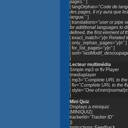
pages."
]
[ langOrphan=
"Code de langue
des pages. Il n'y aura que l
langue."
]
[ translations=
"user or pipe s
for additional languages to d
defined, the first element of th
[ exact_match=
"y|n Related t
[ only_orphan_pages=
"y|n"
]
[ for_list_pages=
"y|n"
]
[ sort=
"lastModif_descoupa
}
Lecteur multimédia
Simple mp3 or flv Player
{mediaplayer
[ mp3=
"Complete URL to the 
[ flv=
"Complete URL to the flv
[ style=
"One of:mini|normal|m
}
Mini Quiz
Displays a miniquiz
{MINIQUIZ(
trackerId=
"Tracker ID"
)}
Instructions::Feedback