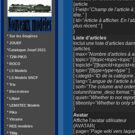
{article
[ Field=
"Champ de l'article à
tête."
]
[ Id=
"Article à afficher. En l'
plus récent."
]
}
* Sur les étagères
Liste d'articles
Inclut une liste d'articles dan
* JOUEF
{articles
*Catalogue Jouef 2021
[ max=
"Nombre d'articles à af
* T2M-PIKO
[ topic=
"[!]topic+topic+topic"
]
* ROCO
[ topicId=
"[!]topicId+topicId+t
[ type=
"[!]type+type+type"
]
* LS Models
[ categId=
"ID de la catégorie à
* LS Models SNCF
[ lang=
"Langue de l'article à l
* Trix
[ sort=
"The column and order
* Electrotren
columnName_desc format."
]
[ quiet=
"Whether to not report
* Liliput
[ titleonly=
"Whether to only sho
* LEMATEC Models
}
* Piko
Avatar
* Vitrains
Affiche l'avatar utilisateur
{AVATAR(
* REE-modeles
[ page=
"Page wiki vers laquel
* Tillig