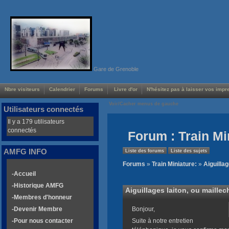
Gare de Grenoble
Nbre visiteurs
Calendrier
Forums
Livre d'or
N'hésitez pas à laisser vos impre
Voir/Cacher menus de gauche
Utilisateurs connectés
Il y a 179 utilisateurs
connectés
Forum : Train Mi
AMFG INFO
Liste des forums
Liste des sujets
Forums
»
Train Miniature:
»
Aiguillag
-Accueil
-Historique AMFG
Aiguillages laiton, ou maillec
-Membres d'honneur
-Devenir Membre
Bonjour,
-Pour nous contacter
Suite à notre entretien