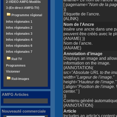
2-VIDEO AMFG Modélis
[ pagename=
"Nom de la page 
3-(En direct AMFG-TV)
)}
Etiquette de l'ancre.
Programme régional
{ALINK}
Infos régionales 1
Nom de l'Ancre
Infos régionales 2
Insère une ancre dans une pa
peuvent être créés avec le p
Infos régionales 3
{ANAME( )}
Infos régionales 4
Nom de l'ancre.
Infos régionales 6
{ANAME}
Infos régionales 7
Annotation d'image
Displays an image and allow 
Rail TV
information on the image.
Programmes
{ANNOTATION(
Visionner
src=
"Absolute URL to the imag
width=
"Largeur de l'image."
Rail-Images
height=
"Hauteur de l'image."
[ align=
"Position de l'image. 
center."
]
AMFG Articles
)}
Contenu généré automatiquem
{ANNOTATION}
Article
Nouveauté commerciale
Includes an article's content 