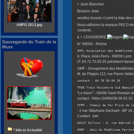
> Jean Blanchet
Bonjour Jean
veuillez trouver ci joint la liste de
AMFG 2013.jpg
Nous utilisons la marque PECO de
contents
à + J.DUSSERRE
Sauvegarde du Train de la
N° 69000 - Rhône
Mure
AMFL Association des modélistes
4, Place Jules Ferry - 69006 Lyon
(T: 04.72.75.00.35 président répo
GMF - Groupement des Modélistes 
M. de Filippis 112, rue Pierre Vald
contact : 04 78 59 09 16
TMSB Train Miniature Sud Beaujo
"Le blanc" - 69490 Saint Romain 
contact : Gilles GARNON 06 81 01
CFPM - Chemin de Fer Privé de l
- 2 rue Stéphane-Dechant - BP 16 
Contact : mel
UAICF Oullins - 6, rue Gabriel 
* Info et Actualité
AMOF - Amis du Modélisme Ferrov