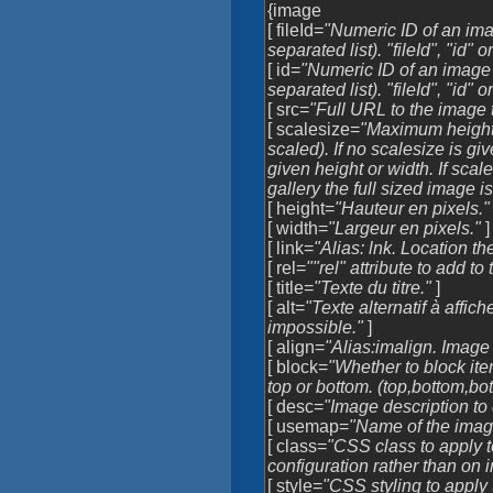
{image
[ fileId=
"Numeric ID of an ima
separated list). "fileId", "id" o
[ id=
"Numeric ID of an image
separated list). "fileId", "id" o
[ src=
"Full URL to the image to
[ scalesize=
"Maximum height 
scaled). If no scalesize is gi
given height or width. If scal
gallery the full sized image 
[ height=
"Hauteur en pixels."
[ width=
"Largeur en pixels."
]
[ link=
"Alias: lnk. Location t
[ rel=
""rel" attribute to add to 
[ title=
"Texte du titre."
]
[ alt=
"Texte alternatif à affic
impossible."
]
[ align=
"Alias:imalign. Image a
[ block=
"Whether to block ite
top or bottom. (top,bottom,bo
[ desc=
"Image description to
[ usemap=
"Name of the imag
[ class=
"CSS class to apply t
configuration rather than on 
[ style=
"CSS styling to apply 