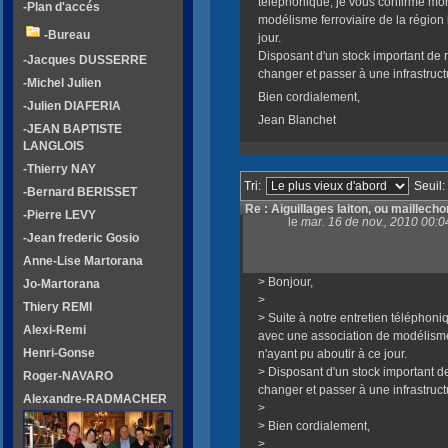
téléphonique, je vous confirme mo
-Plan d'accés
modélisme ferroviaire de la région
-Bureau
jour.
Disposant d'un stock important de rai
-Jacques DUSSERRE
changer et passer à une infrastruct
-Michel Julien
Bien cordialement,
-Julien DIAFERIA
Jean Blanchet
-JEAN BAPTISTE
LANGLOIS
-Thierry NAY
Tri:
Seuil:
-Bernard BERISSET
Re : Aiguillages laiton, ou maillecho
-Pierre LEVY
le
mar. 16 de nov., 2010 00:
-Jean frederic Gosio
Anne-Lise Martorana
> Bonjour,
Jo-Martorana
>
Thiery REMI
> Suite à notre entretien téléphon
Alexi-Remi
avec une association de modélisme
Henri-Gonse
n'ayant pu aboutir à ce jour.
> Disposant d'un stock important de r
Roger-NAVARO
changer et passer à une infrastruct
Alexandre-RADMACHER
>
> Bien cordialement,
>