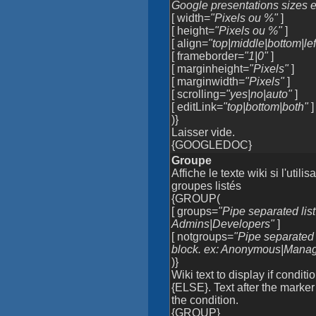
Google presentations sizes e
[ width=
"Pixels ou %"
]
[ height=
"Pixels ou %"
]
[ align=
"top|middle|bottom|left
[ frameborder=
"1|0"
]
[ marginheight=
"Pixels"
]
[ marginwidth=
"Pixels"
]
[ scrolling=
"yes|no|auto"
]
[ editLink=
"top|bottom|both"
]
)}
Laisser vide.
{GOOGLEDOC}
Groupe
Affiche le texte wiki si l'util
groupes listés
{GROUP(
[ groups=
"Pipe separated list
Admins|Developers"
]
[ notgroups=
"Pipe separated 
block. ex: Anonymous|Mana
)}
Wiki text to display if condi
{ELSE}. Text after the marker
the condition.
{GROUP}