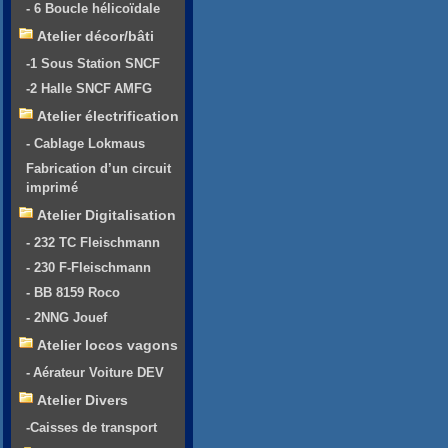
- 6 Boucle hélicoïdale
Atelier décor/bâti
-1 Sous Station SNCF
-2 Halle SNCF AMFG
Atelier électrification
- Cablage Lokmaus
Fabrication d’un circuit
imprimé
Atelier Digitalisation
- 232 TC Fleischmann
- 230 F-Fleischmann
- BB 8159 Roco
- 2NNG Jouef
Atelier locos vagons
- Aérateur Voiture DEV
Atelier Divers
-Caisses de transport