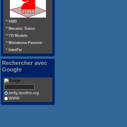
* SMD
* Mecanic Trains
* YD Models
* Miniatures-Passion
* InterFer
Rechercher avec
Google
amfg.dyndns.org
WWW