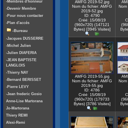
-Membres d'honneur
AMFG 2019-52.jpg
AMF
Nom du fichier: AMFG
Nom 
-Devenir Membre
2019-52.jpg
ID: 4790
-Pour nous contacter
Créé: 15/08/19
C
-Plan d'accés
(960x720) (147121
(96
Bytes) [3945 Visites]
Byte
-Bureau
-Jacques DUSSERRE
-Michel Julien
-Julien DIAFERIA
-JEAN BAPTISTE
LANGLOIS
-Thierry NAY
AMFG 2019-55.jpg
AMF
-Bernard BERISSET
Nom du fichier: AMFG
Nom 
2019-55.jpg
-Pierre LEVY
ID: 4786
-Jean frederic Gosio
Créé: 15/08/19
C
(960x720) (179733
(96
Anne-Lise Martorana
Bytes) [3786 Visites]
Byte
Jo-Martorana
Thiery REMI
Alexi-Remi