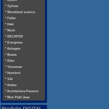
* Sylvias
* Woodland scenics
* Faller
* Heki
* Noch
* DECAPOD
* Evergreen
* Auhagen
* Brawa
* Kibri
* Viessman
* Humbrol
* SAI
* Artitec
* Architecture-Passion
* Mon Petit Jean
Produits DIGITAL