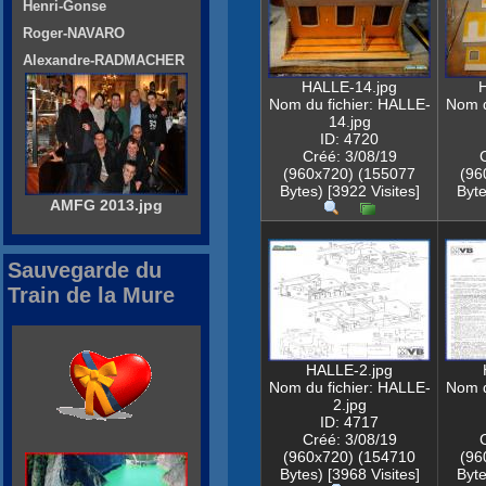
Henri-Gonse
Roger-NAVARO
Alexandre-RADMACHER
HALLE-14.jpg
Nom du fichier: HALLE-
Nom d
14.jpg
ID: 4720
Créé: 3/08/19
(960x720) (155077
(96
Bytes) [3922 Visites]
Byte
AMFG 2013.jpg
Sauvegarde du
Train de la Mure
HALLE-2.jpg
Nom du fichier: HALLE-
Nom d
2.jpg
ID: 4717
Créé: 3/08/19
(960x720) (154710
(96
Bytes) [3968 Visites]
Byte