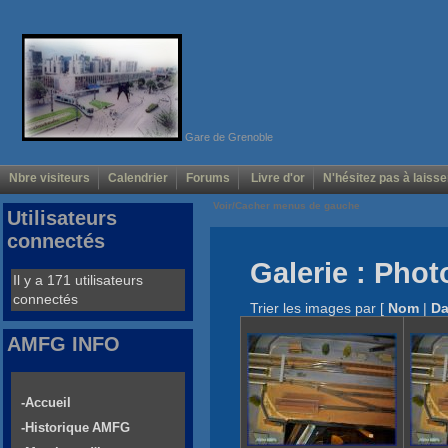
Gare de Grenoble
Nbre visiteurs
Calendrier
Forums
Livre d'or
N'hésitez pas à laisse
Voir/Cacher menus de gauche
Utilisateurs
connectés
Galerie : Phot
Il y a 171 utilisateurs
connectés
Trier les images par
[
Nom
|
Da
AMFG INFO
-Accueil
-Historique AMFG