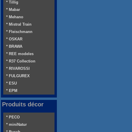
* Tillig
* Mabar
* Mehano
* Mistral Train
* Fleischmann
* OSKAR
* BRAWA
* REE modeles
* R37 Collection
* RIVAROSSI
* FULGUREX
* ESU
* EPM
Produits décor
* PECO
* miniNatur
* Busch