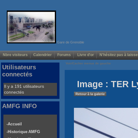
Gare de Grenoble
Nbre visiteurs
Calendrier
Forums
Livre d'or
N'hésitez pas à laisse
Voir/Cacher menus de gauche
Utilisateurs
connectés
Image : TER L
Il y a 191 utilisateurs
connectés
Retour à la galerie
AMFG INFO
-Accueil
-Historique AMFG