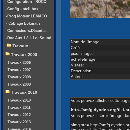
-Configuration - ROCO
-Config -Intellibox
-Prog Moteur LEMACO
- Cablage Lokmaus
-Connécteurs.Décodes
-Doc Aux 1 à 4 LokSound
Nom de l'image:
Travaux
Créé:
pixel image:
Travaux 2000
échelleImage:
Travaux 2006
Visites:
Travaux 2007
Description:
Auteur:
Travaux 2008
Travaux 2009
Travaux 2010
Vous pouvez afficher cette page 
Travaux 2010
Travaux 2011
http://amfg.dyndns.org/tiki
Travaux 2012
Vous pouvez insérer l'image dan
Travaux 2013
<img src="http://amfg.dyndns.
<img src="http://amfg.dyndns.
Traveau 2014