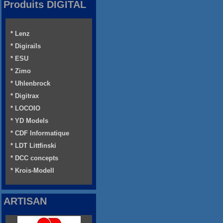
Produits DIGITAL
* Lenz
* Digirails
* ESU
* Zimo
* Uhlenbrock
* Digitrax
* LOCOIO
* YD Models
* CDF Informatique
* LDT Littfinski
* DCC concepts
* Krois-Modell
ARTISAN