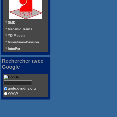
* SMD
* Mecanic Trains
* YD Models
* Miniatures-Passion
* InterFer
Rechercher avec
Google
amfg.dyndns.org
WWW