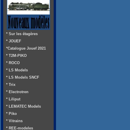
* Sur les étagères
* JOUEF
*Catalogue Jouef 2021
* T2M-PIKO
* ROCO
* LS Models
* LS Models SNCF
* Trix
* Electrotren
* Liliput
* LEMATEC Models
* Piko
* Vitrains
* REE-modeles