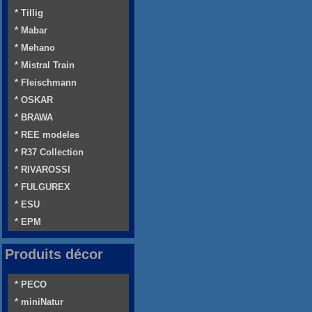
* Tillig
* Mabar
* Mehano
* Mistral Train
* Fleischmann
* OSKAR
* BRAWA
* REE modeles
* R37 Collection
* RIVAROSSI
* FULGUREX
* ESU
* EPM
Produits décor
* PECO
* miniNatur