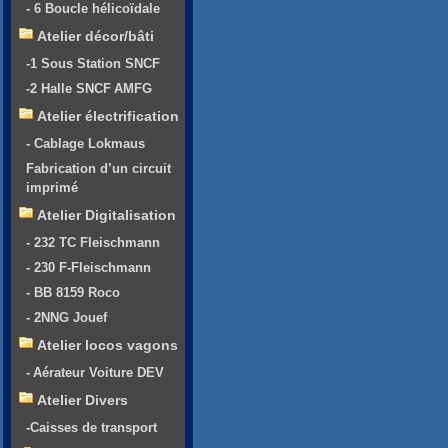
- 6 Boucle hélicoïdale
Atelier décor/bâti
-1 Sous Station SNCF
-2 Halle SNCF AMFG
Atelier électrification
- Cablage Lokmaus
Fabrication d’un circuit
imprimé
Atelier Digitalisation
- 232 TC Fleischmann
- 230 F-Fleischmann
- BB 8159 Roco
- 2NNG Jouef
Atelier locos vagons
- Aérateur Voiture DEV
Atelier Divers
-Caisses de transport