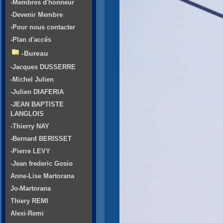
-Membres d'honneur
-Devenir Membre
-Pour nous contacter
-Plan d'accés
-Bureau
-Jacques DUSSERRE
-Michel Julien
-Julien DIAFERIA
-JEAN BAPTISTE
LANGLOIS
-Thierry NAY
-Bernard BERISSET
-Pierre LEVY
-Jean frederic Gosio
Anne-Lise Martorana
Jo-Martorana
Thiery REMI
Alexi-Remi