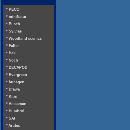
* PECO
* miniNatur
* Busch
* Sylvias
* Woodland scenics
* Faller
* Heki
* Noch
* DECAPOD
* Evergreen
* Auhagen
* Brawa
* Kibri
* Viessman
* Humbrol
* SAI
* Artitec