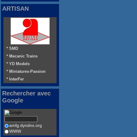
ARTISAN
* SMD
* Mecanic Trains
* YD Models
* Miniatures-Passion
* InterFer
Rechercher avec
Google
amfg.dyndns.org
WWW