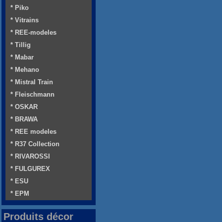
* Piko
* Vitrains
* REE-modeles
* Tillig
* Mabar
* Mehano
* Mistral Train
* Fleischmann
* OSKAR
* BRAWA
* REE modeles
* R37 Collection
* RIVAROSSI
* FULGUREX
* ESU
* EPM
Produits décor