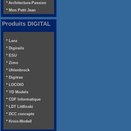
* Architecture-Passion
* Mon Petit Jean
Produits DIGITAL
* Lenz
* Digirails
* ESU
* Zimo
* Uhlenbrock
* Digitrax
* LOCOIO
* YD Models
* CDF Informatique
* LDT Littfinski
* DCC concepts
* Krois-Modell