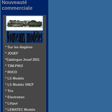
Nouveauté
commerciale
* Sur les étagères
* JOUEF
*Catalogue Jouef 2021
* T2M-PIKO
* ROCO
* LS Models
* LS Models SNCF
* Trix
* Electrotren
* Liliput
* LEMATEC Models