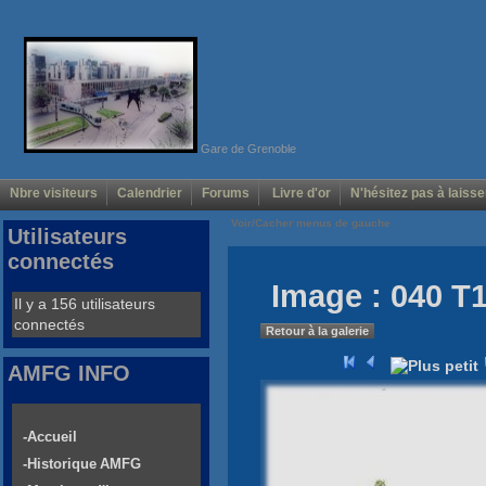
Gare de Grenoble
Nbre visiteurs
Calendrier
Forums
Livre d'or
N'hésitez pas à laisse
Voir/Cacher menus de gauche
Utilisateurs
connectés
Image : 040 T1
Il y a 156 utilisateurs
connectés
Retour à la galerie
AMFG INFO
-Accueil
-Historique AMFG