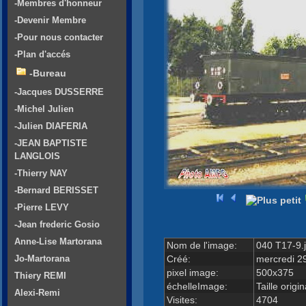
-Membres d'honneur
-Devenir Membre
-Pour nous contacter
-Plan d'accés
-Bureau
-Jacques DUSSERRE
-Michel Julien
-Julien DIAFERIA
-JEAN BAPTISTE
LANGLOIS
-Thierry NAY
-Bernard BERISSET
-Pierre LEVY
-Jean frederic Gosio
Anne-Lise Martorana
Nom de l'image:
040 T17-9.
Créé:
mercredi 2
Jo-Martorana
pixel image:
500x375
Thiery REMI
échelleImage:
Taille origin
Alexi-Remi
Visites:
4704