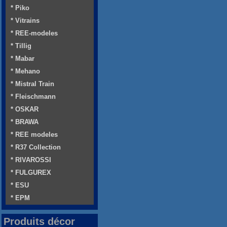
* Piko
* Vitrains
* REE-modeles
* Tillig
* Mabar
* Mehano
* Mistral Train
* Fleischmann
* OSKAR
* BRAWA
* REE modeles
* R37 Collection
* RIVAROSSI
* FULGUREX
* ESU
* EPM
Produits décor