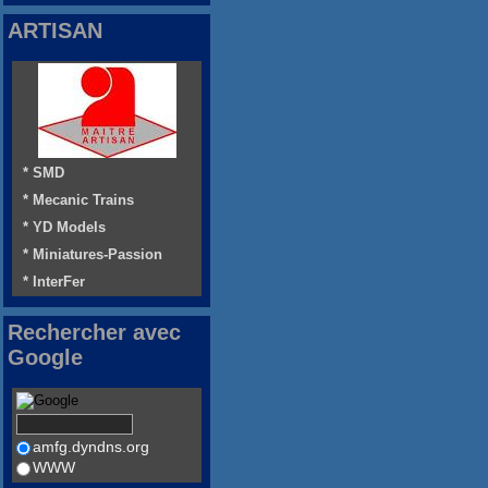
ARTISAN
* SMD
* Mecanic Trains
* YD Models
* Miniatures-Passion
* InterFer
Rechercher avec
Google
amfg.dyndns.org
WWW