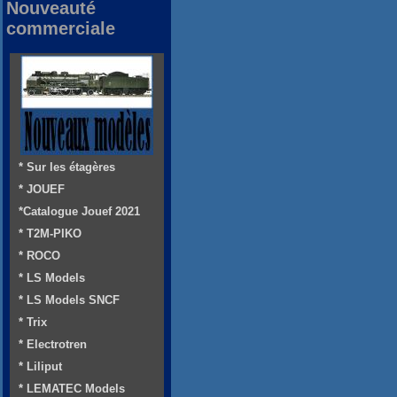
Nouveauté
commerciale
* Sur les étagères
* JOUEF
*Catalogue Jouef 2021
* T2M-PIKO
* ROCO
* LS Models
* LS Models SNCF
* Trix
* Electrotren
* Liliput
* LEMATEC Models