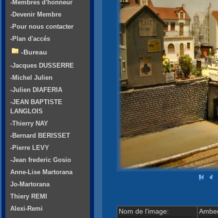
-Membres d'honneur
-Devenir Membre
-Pour nous contacter
-Plan d'accés
-Bureau
-Jacques DUSSERRE
-Michel Julien
-Julien DIAFERIA
-JEAN BAPTISTE
LANGLOIS
-Thierry NAY
-Bernard BERISSET
-Pierre LEVY
-Jean frederic Gosio
Anne-Lise Martorana
Jo-Martorana
Thiery REMI
Alexi-Remi
Nom de l'image:
Amber