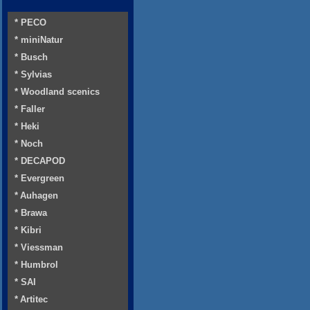
* PECO
* miniNatur
* Busch
* Sylvias
* Woodland scenics
* Faller
* Heki
* Noch
* DECAPOD
* Evergreen
* Auhagen
* Brawa
* Kibri
* Viessman
* Humbrol
* SAI
* Artitec