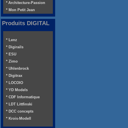
* Architecture-Passion
* Mon Petit Jean
Produits DIGITAL
* Lenz
* Digirails
* ESU
* Zimo
* Uhlenbrock
* Digitrax
* LOCOIO
* YD Models
* CDF Informatique
* LDT Littfinski
* DCC concepts
* Krois-Modell