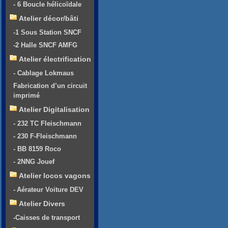
- 6 Boucle hélicoïdale
Atelier décor/bâti
-1 Sous Station SNCF
-2 Halle SNCF AMFG
Atelier électrification
- Cablage Lokmaus
Fabrication d’un circuit
imprimé
Atelier Digitalisation
- 232 TC Fleischmann
- 230 F-Fleischmann
- BB 8159 Roco
- 2NNG Jouef
Atelier locos vagons
- Aérateur Voiture DEV
Atelier Divers
-Caisses de transport