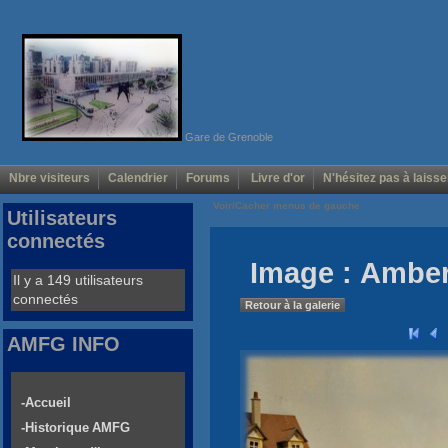
Gare de Grenoble
Nbre visiteurs
Calendrier
Forums
Livre d'or
N'hésitez pas à laisse
Voir/Cacher menus de gauche
Utilisateurs
connectés
Image : Amber
Il y a 149 utilisateurs
connectés
Retour à la galerie
AMFG INFO
-Accueil
-Historique AMFG