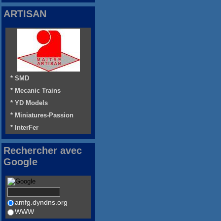
ARTISAN
* SMD
* Mecanic Trains
* YD Models
* Miniatures-Passion
* InterFer
Rechercher avec
Google
amfg.dyndns.org
WWW