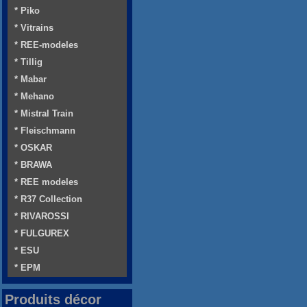
* Piko
* Vitrains
* REE-modeles
* Tillig
* Mabar
* Mehano
* Mistral Train
* Fleischmann
* OSKAR
* BRAWA
* REE modeles
* R37 Collection
* RIVAROSSI
* FULGUREX
* ESU
* EPM
Produits décor