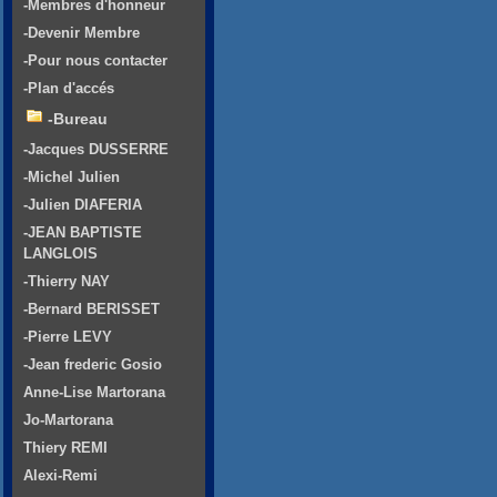
-Membres d'honneur
-Devenir Membre
-Pour nous contacter
-Plan d'accés
-Bureau
-Jacques DUSSERRE
-Michel Julien
-Julien DIAFERIA
-JEAN BAPTISTE
LANGLOIS
-Thierry NAY
-Bernard BERISSET
-Pierre LEVY
-Jean frederic Gosio
Anne-Lise Martorana
Jo-Martorana
Thiery REMI
Alexi-Remi