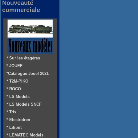
Nouveauté
commerciale
* Sur les étagères
* JOUEF
*Catalogue Jouef 2021
* T2M-PIKO
* ROCO
* LS Models
* LS Models SNCF
* Trix
* Electrotren
* Liliput
* LEMATEC Models