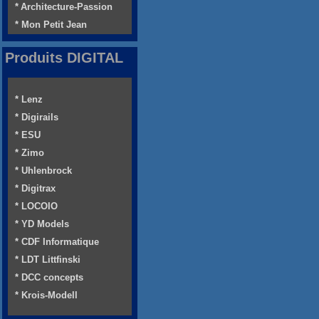
* Architecture-Passion
* Mon Petit Jean
Produits DIGITAL
* Lenz
* Digirails
* ESU
* Zimo
* Uhlenbrock
* Digitrax
* LOCOIO
* YD Models
* CDF Informatique
* LDT Littfinski
* DCC concepts
* Krois-Modell