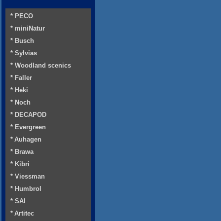
* PECO
* miniNatur
* Busch
* Sylvias
* Woodland scenics
* Faller
* Heki
* Noch
* DECAPOD
* Evergreen
* Auhagen
* Brawa
* Kibri
* Viessman
* Humbrol
* SAI
* Artitec