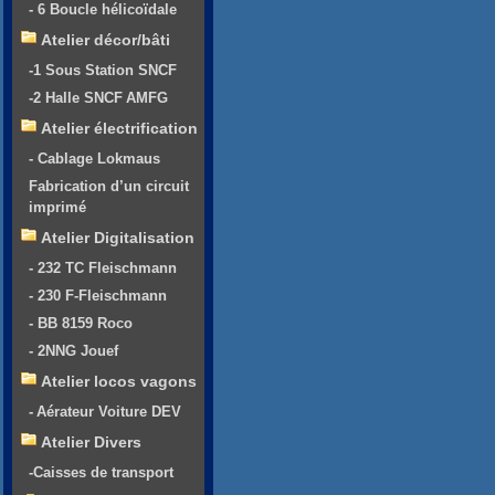
- 6 Boucle hélicoïdale
Atelier décor/bâti
-1 Sous Station SNCF
-2 Halle SNCF AMFG
Atelier électrification
- Cablage Lokmaus
Fabrication d’un circuit
imprimé
Atelier Digitalisation
- 232 TC Fleischmann
- 230 F-Fleischmann
- BB 8159 Roco
- 2NNG Jouef
Atelier locos vagons
- Aérateur Voiture DEV
Atelier Divers
-Caisses de transport