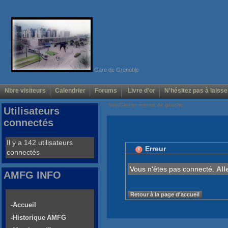
Gare de Grenoble
Nbre visiteurs
Calendrier
Forums
Livre d'or
N'hésitez pas à laisse
Voir/Cacher menus de gauche
Utilisateurs
connectés
Il y a 142 utilisateurs
Erreur
connectés
Vous n'êtes pas connecté.
All
AMFG INFO
Retour à la page d'accueil
-Accueil
-Historique AMFG