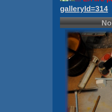
galleryId=314
No