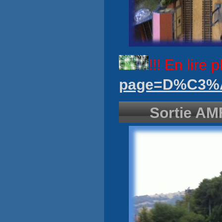
!!! En lire p
page=D%C3%
Sortie AM