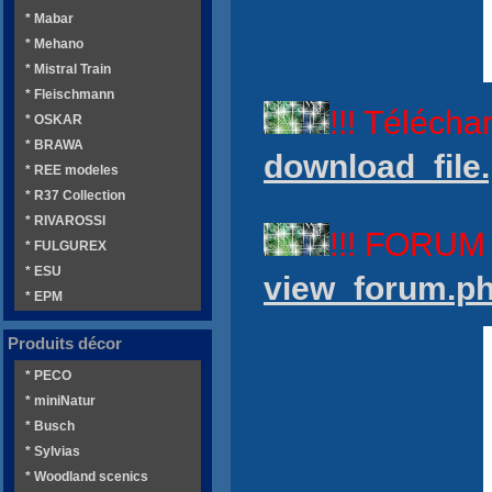
* Mabar
* Mehano
* Mistral Train
* Fleischmann
!!! Téléch
* OSKAR
* BRAWA
download_file.
* REE modeles
* R37 Collection
* RIVAROSSI
!!! FORU
* FULGUREX
* ESU
view_forum.p
* EPM
Produits décor
* PECO
* miniNatur
* Busch
* Sylvias
* Woodland scenics