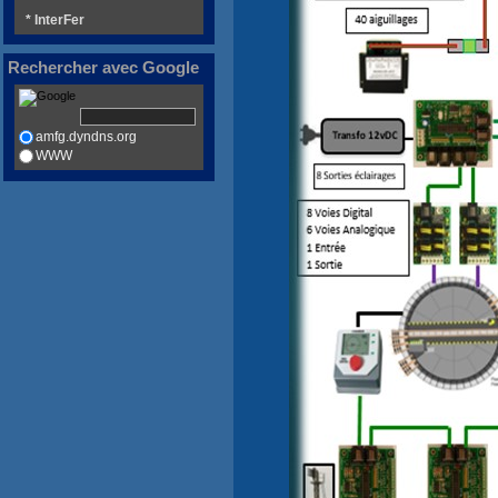
* InterFer
Rechercher avec Google
amfg.dyndns.org
WWW