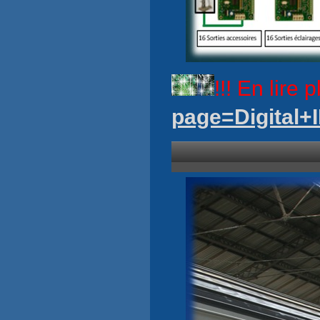
!!! En lire p
page=Digital+I