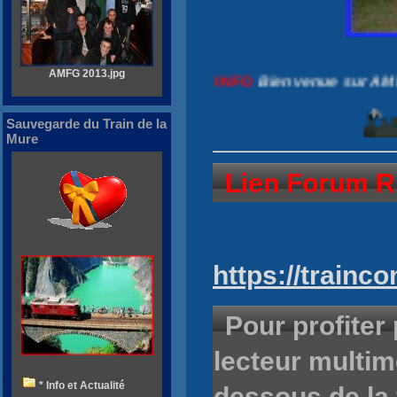
AMFG 2013.jpg
 sur AMFG
INFO
Bienvenue sur AMFG
INFO
Bienven
Sauvegarde du Train de la
Mure
Lien Forum 
https://trainco
Pour profiter 
lecteur multim
* Info et Actualité
dessous de la