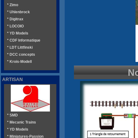
* Zimo
* Uhlenbrock
* Digitrax
* LOCOIO
* YD Models
* CDF Informatique
* LDT Littfinski
* DCC concepts
* Krois-Modell
No
ARTISAN
* SMD
* Mecanic Trains
* YD Models
* Miniatures-Passion