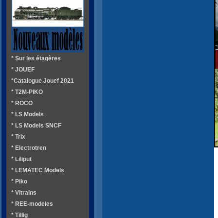
* Sur les étagères
* JOUEF
*Catalogue Jouef 2021
* T2M-PIKO
* ROCO
* LS Models
* LS Models SNCF
* Trix
* Electrotren
* Liliput
* LEMATEC Models
* Piko
* Vitrains
* REE-modeles
* Tillig