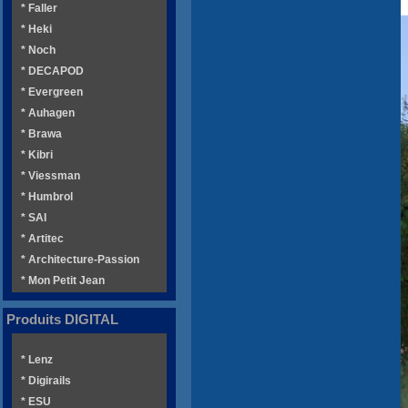
* Faller
* Heki
* Noch
* DECAPOD
* Evergreen
* Auhagen
* Brawa
* Kibri
* Viessman
* Humbrol
* SAI
* Artitec
* Architecture-Passion
* Mon Petit Jean
Produits DIGITAL
* Lenz
* Digirails
* ESU