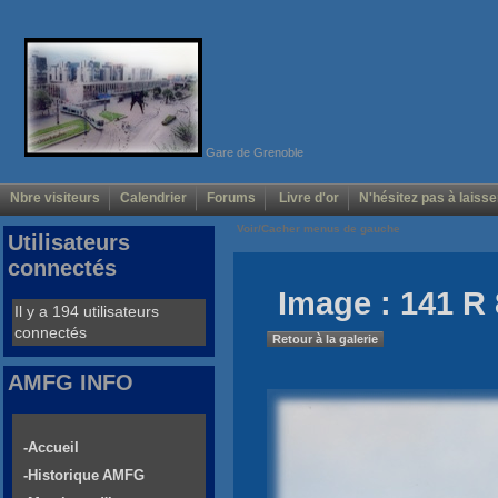
Gare de Grenoble
Nbre visiteurs
Calendrier
Forums
Livre d'or
N'hésitez pas à laisse
Voir/Cacher menus de gauche
Utilisateurs
connectés
Image : 141 R 
Il y a 194 utilisateurs
connectés
Retour à la galerie
AMFG INFO
-Accueil
-Historique AMFG