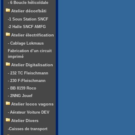
- 6 Boucle hélicoïdale
Atelier décor/bâti
-1 Sous Station SNCF
-2 Halle SNCF AMFG
Atelier électrification
- Cablage Lokmaus
Fabrication d’un circuit
imprimé
Atelier Digitalisation
- 232 TC Fleischmann
- 230 F-Fleischmann
- BB 8159 Roco
- 2NNG Jouef
Atelier locos vagons
- Aérateur Voiture DEV
Atelier Divers
-Caisses de transport