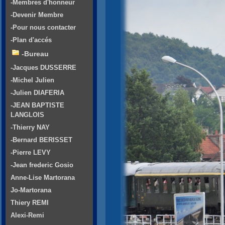
-Membres d'honneur
-Devenir Membre
-Pour nous contacter
-Plan d'accés
-Bureau
-Jacques DUSSERRE
-Michel Julien
-Julien DIAFERIA
-JEAN BAPTISTE
LANGLOIS
-Thierry NAY
-Bernard BERISSET
-Pierre LEVY
-Jean frederic Gosio
Anne-Lise Martorana
Jo-Martorana
Thiery REMI
Alexi-Remi