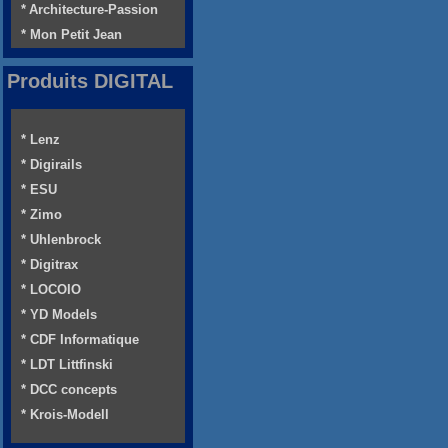
* Architecture-Passion
* Mon Petit Jean
Produits DIGITAL
* Lenz
* Digirails
* ESU
* Zimo
* Uhlenbrock
* Digitrax
* LOCOIO
* YD Models
* CDF Informatique
* LDT Littfinski
* DCC concepts
* Krois-Modell