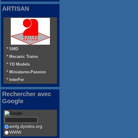
ARTISAN
* SMD
* Mecanic Trains
* YD Models
* Miniatures-Passion
* InterFer
Rechercher avec
Google
amfg.dyndns.org
WWW