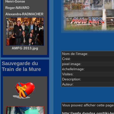
Henri-Gonse
Roger-NAVARO
Alexandre-RADMACHER
AMFG 2013.jpg
Nom de l'image:
Créé:
Sauvegarde du
pixel image:
Train de la Mure
échelleImage:
Visites:
Description:
Auteur:
Vous pouvez afficher cette page 
http://amfg.dyndns.org/tiki