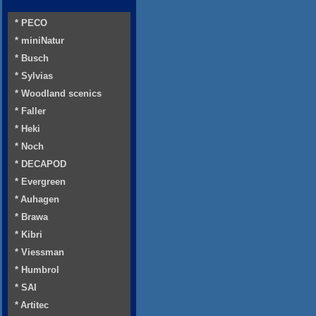
* PECO
* miniNatur
* Busch
* Sylvias
* Woodland scenics
* Faller
* Heki
* Noch
* DECAPOD
* Evergreen
* Auhagen
* Brawa
* Kibri
* Viessman
* Humbrol
* SAI
* Artitec