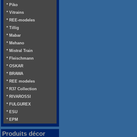
* Piko
* Vitrains
* REE-modeles
* Tillig
* Mabar
* Mehano
* Mistral Train
* Fleischmann
* OSKAR
* BRAWA
* REE modeles
* R37 Collection
* RIVAROSSI
* FULGUREX
* ESU
* EPM
Produits décor