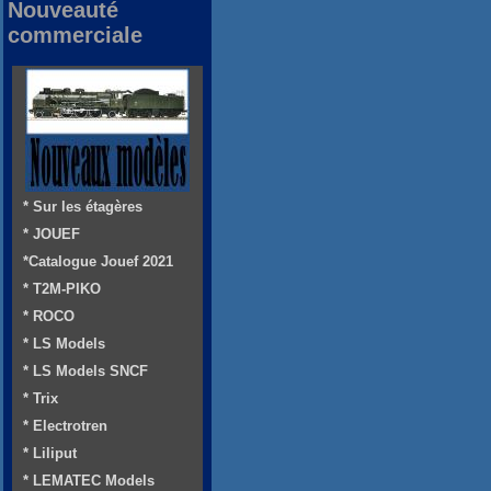
Nouveauté
commerciale
* Sur les étagères
* JOUEF
*Catalogue Jouef 2021
* T2M-PIKO
* ROCO
* LS Models
* LS Models SNCF
* Trix
* Electrotren
* Liliput
* LEMATEC Models