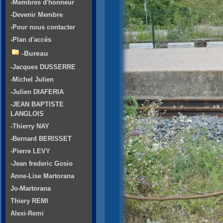
-Membres d'honneur
-Devenir Membre
-Pour nous contacter
-Plan d'accés
-Bureau
-Jacques DUSSERRE
-Michel Julien
-Julien DIAFERIA
-JEAN BAPTISTE
LANGLOIS
-Thierry NAY
-Bernard BERISSET
-Pierre LEVY
-Jean frederic Gosio
Anne-Lise Martorana
Jo-Martorana
Thiery REMI
Alexi-Remi