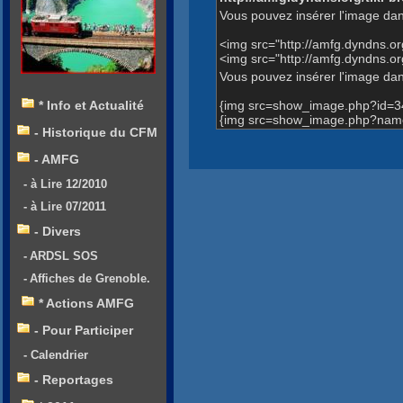
Vous pouvez insérer l'image dan
<img src="http://amfg.dyndns.
<img src="http://amfg.dyndns.
Vous pouvez insérer l'image dans
{img src=show_image.php?id=3
* Info et Actualité
{img src=show_image.php?name
- Historique du CFM
- AMFG
- à Lire 12/2010
- à Lire 07/2011
- Divers
- ARDSL SOS
- Affiches de Grenoble.
* Actions AMFG
- Pour Participer
- Calendrier
- Reportages