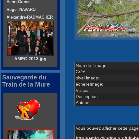
Henri-Gonse
Roger-NAVARO
Alexandre-RADMACHER
AMFG 2013.jpg
Nom de l'image:
Créé:
Sauvegarde du
pixel image:
Train de la Mure
échelleImage:
Visites:
Description:
Auteur:
Vous pouvez afficher cette page 
http://amfg.dyndns.org/tiki