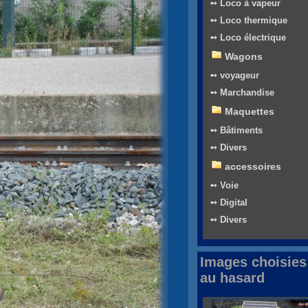
➻ Loco à vapeur
➻ Loco thermique
➻ Loco électrique
Wagons
➻ voyageur
➻ Marchandise
Maquettes
➻ Bâtiments
➻ Divers
accessoires
➻ Voie
➻ Digital
➻ Divers
Images choisies
au hasard