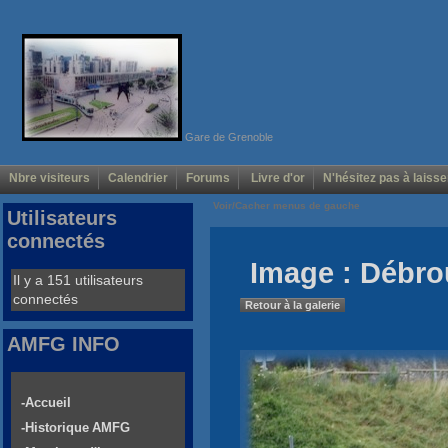
Gare de Grenoble
Nbre visiteurs
Calendrier
Forums
Livre d'or
N'hésitez pas à laisse
Voir/Cacher menus de gauche
Utilisateurs
connectés
Image : Débro
Il y a 151 utilisateurs
connectés
Retour à la galerie
AMFG INFO
-Accueil
-Historique AMFG