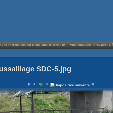
r vos impressions sur le site dans le livre d'or
Manifestations ferroviaires R
ussaillage SDC-5.jpg