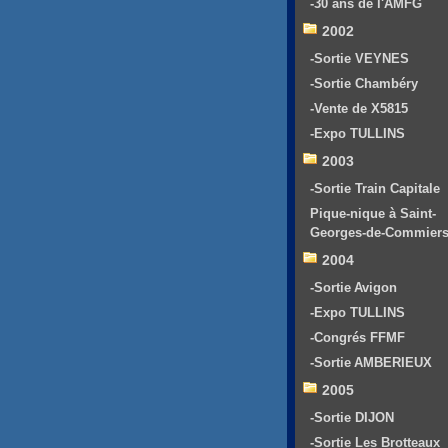
-30 ans de l'AMFG
2002
-Sortie VEYNES
-Sortie Chambéry
-Vente de X5815
-Expo TULLINS
2003
-Sortie Train Capitale
Pique-nique à Saint-
Georges-de-Commier
2004
-Sortie Avigon
-Expo TULLINS
-Congrés FFMF
-Sortie AMBERIEUX
2005
-Sortie DIJON
-Sortie Les Brotteaux