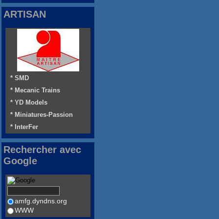
ARTISAN
* SMD
* Mecanic Trains
* YD Models
* Miniatures-Passion
* InterFer
Rechercher avec
Google
amfg.dyndns.org
WWW