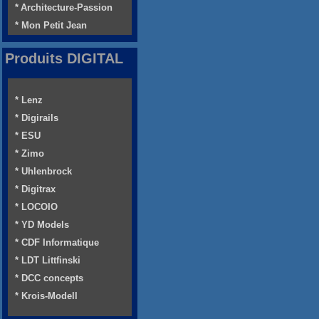
* Architecture-Passion
* Mon Petit Jean
Produits DIGITAL
* Lenz
* Digirails
* ESU
* Zimo
* Uhlenbrock
* Digitrax
* LOCOIO
* YD Models
* CDF Informatique
* LDT Littfinski
* DCC concepts
* Krois-Modell