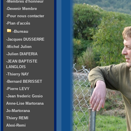
-Membres d'honneur
-Devenir Membre
-Pour nous contacter
-Plan d'accés
-Bureau
-Jacques DUSSERRE
-Michel Julien
-Julien DIAFERIA
-JEAN BAPTISTE
LANGLOIS
-Thierry NAY
-Bernard BERISSET
-Pierre LEVY
-Jean frederic Gosio
Anne-Lise Martorana
Jo-Martorana
Thiery REMI
Alexi-Remi