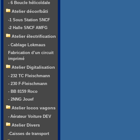
- 6 Boucle hélicoïdale
Atelier décor/bâti
-1 Sous Station SNCF
-2 Halle SNCF AMFG
Atelier électrification
- Cablage Lokmaus
Fabrication d’un circuit
imprimé
Atelier Digitalisation
- 232 TC Fleischmann
- 230 F-Fleischmann
- BB 8159 Roco
- 2NNG Jouef
Atelier locos vagons
- Aérateur Voiture DEV
Atelier Divers
-Caisses de transport