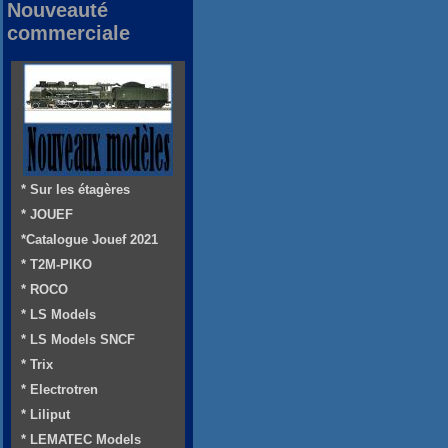
Nouveauté
commerciale
* Sur les étagères
* JOUEF
*Catalogue Jouef 2021
* T2M-PIKO
* ROCO
* LS Models
* LS Models SNCF
* Trix
* Electrotren
* Liliput
* LEMATEC Models