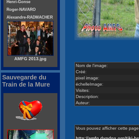
Henri-Gonse
Roger-NAVARO
Alexandre-RADMACHER
AMFG 2013.jpg
Nom de l'image:
Créé:
Sauvegarde du
pixel image:
Train de la Mure
échelleImage:
Visites:
Description:
Auteur:
Vous pouvez afficher cette page 
http://amfg.dyndns.org/tiki