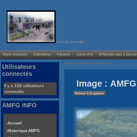
Gare de Grenoble
Nbre visiteurs
Calendrier
Forums
Livre d'or
N'hésitez pas à laisse
Voir/Cacher menus de gauche
Utilisateurs
connectés
Image : AMFG 
Il y a 158 utilisateurs
connectés
Retour à la galerie
AMFG INFO
-Accueil
-Historique AMFG