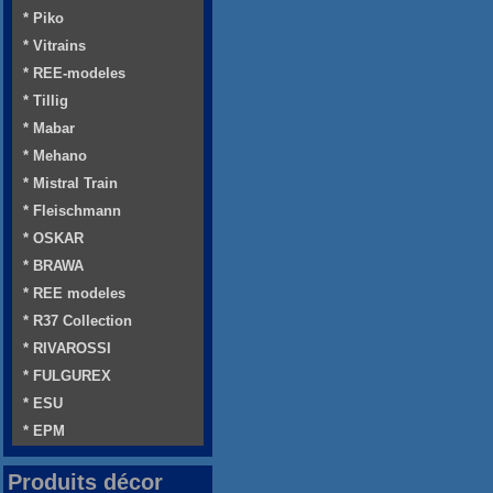
* Piko
* Vitrains
* REE-modeles
* Tillig
* Mabar
* Mehano
* Mistral Train
* Fleischmann
* OSKAR
* BRAWA
* REE modeles
* R37 Collection
* RIVAROSSI
* FULGUREX
* ESU
* EPM
Produits décor