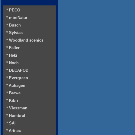
* PECO
* miniNatur
* Busch
* Sylvias
* Woodland scenics
* Faller
* Heki
* Noch
* DECAPOD
* Evergreen
* Auhagen
* Brawa
* Kibri
* Viessman
* Humbrol
* SAI
* Artitec