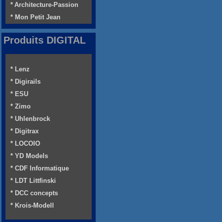
* Architecture-Passion
* Mon Petit Jean
Produits DIGITAL
* Lenz
* Digirails
* ESU
* Zimo
* Uhlenbrock
* Digitrax
* LOCOIO
* YD Models
* CDF Informatique
* LDT Littfinski
* DCC concepts
* Krois-Modell