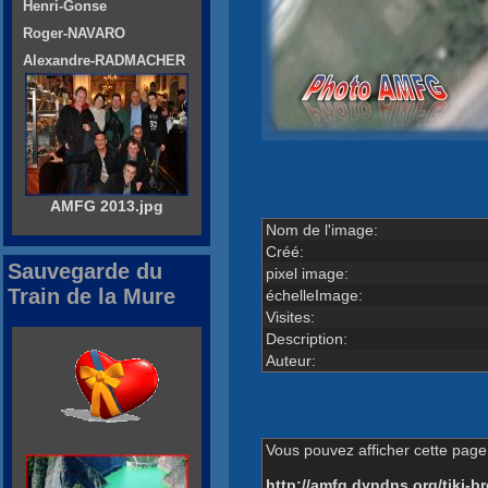
Henri-Gonse
Roger-NAVARO
Alexandre-RADMACHER
AMFG 2013.jpg
Nom de l'image:
Créé:
Sauvegarde du
pixel image:
Train de la Mure
échelleImage:
Visites:
Description:
Auteur:
Vous pouvez afficher cette page 
http://amfg.dyndns.org/tiki