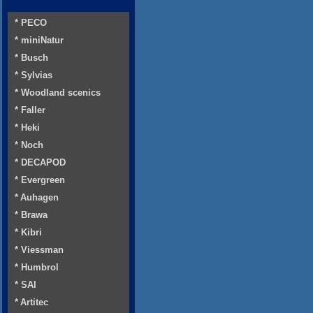
* PECO
* miniNatur
* Busch
* Sylvias
* Woodland scenics
* Faller
* Heki
* Noch
* DECAPOD
* Evergreen
* Auhagen
* Brawa
* Kibri
* Viessman
* Humbrol
* SAI
* Artitec