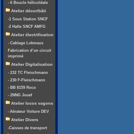
- 6 Boucle hélicoïdale
Atelier décor/bâti
-1 Sous Station SNCF
-2 Halle SNCF AMFG
Atelier électrification
- Cablage Lokmaus
Fabrication d’un circuit
imprimé
Atelier Digitalisation
- 232 TC Fleischmann
- 230 F-Fleischmann
- BB 8159 Roco
- 2NNG Jouef
Atelier locos vagons
- Aérateur Voiture DEV
Atelier Divers
-Caisses de transport