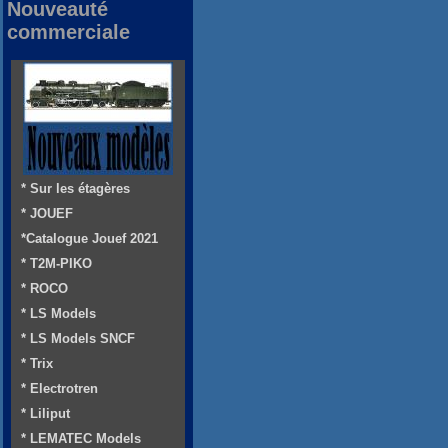
Nouveauté
commerciale
* Sur les étagères
* JOUEF
*Catalogue Jouef 2021
* T2M-PIKO
* ROCO
* LS Models
* LS Models SNCF
* Trix
* Electrotren
* Liliput
* LEMATEC Models