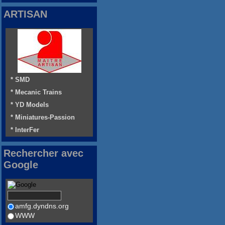
ARTISAN
* SMD
* Mecanic Trains
* YD Models
* Miniatures-Passion
* InterFer
Rechercher avec
Google
amfg.dyndns.org
WWW