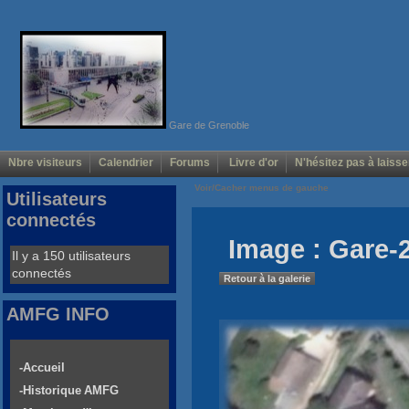
Gare de Grenoble
Nbre visiteurs
Calendrier
Forums
Livre d'or
N'hésitez pas à laisse
Voir/Cacher menus de gauche
Utilisateurs
connectés
Image : Gare-2
Il y a 150 utilisateurs
connectés
Retour à la galerie
AMFG INFO
-Accueil
-Historique AMFG