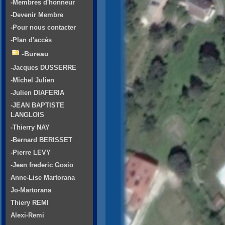
-Membres d'honneur
-Devenir Membre
-Pour nous contacter
-Plan d'accés
-Bureau
-Jacques DUSSERRE
-Michel Julien
-Julien DIAFERIA
-JEAN BAPTISTE
LANGLOIS
-Thierry NAY
-Bernard BERISSET
-Pierre LEVY
-Jean frederic Gosio
Anne-Lise Martorana
Jo-Martorana
Thiery REMI
Alexi-Remi