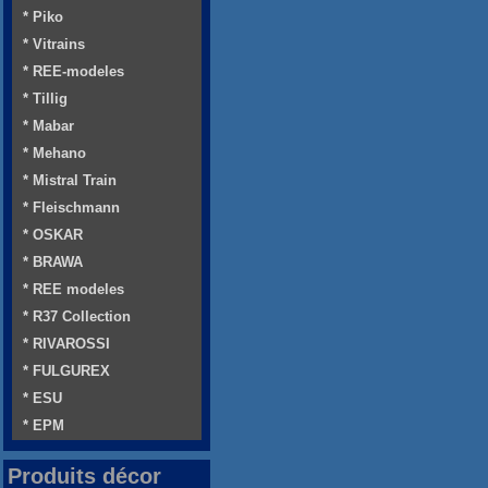
* Piko
* Vitrains
* REE-modeles
* Tillig
* Mabar
* Mehano
* Mistral Train
* Fleischmann
* OSKAR
* BRAWA
* REE modeles
* R37 Collection
* RIVAROSSI
* FULGUREX
* ESU
* EPM
Produits décor