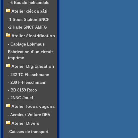
- 6 Boucle hélicoïdale
Atelier décor/bâti
-1 Sous Station SNCF
-2 Halle SNCF AMFG
Atelier électrification
- Cablage Lokmaus
Fabrication d’un circuit
imprimé
Atelier Digitalisation
- 232 TC Fleischmann
- 230 F-Fleischmann
- BB 8159 Roco
- 2NNG Jouef
Atelier locos vagons
- Aérateur Voiture DEV
Atelier Divers
-Caisses de transport