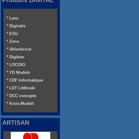
Produits DIGITAL
* Lenz
* Digirails
* ESU
* Zimo
* Uhlenbrock
* Digitrax
* LOCOIO
* YD Models
* CDF Informatique
* LDT Littfinski
* DCC concepts
* Krois-Modell
ARTISAN