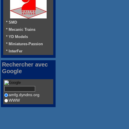
* SMD
* Mecanic Trains
* YD Models
* Miniatures-Passion
* InterFer
Rechercher avec
Google
amfg.dyndns.org
WWW