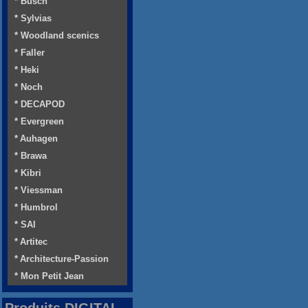
* Busch
* Sylvias
* Woodland scenics
* Faller
* Heki
* Noch
* DECAPOD
* Evergreen
* Auhagen
* Brawa
* Kibri
* Viessman
* Humbrol
* SAI
* Artitec
* Architecture-Passion
* Mon Petit Jean