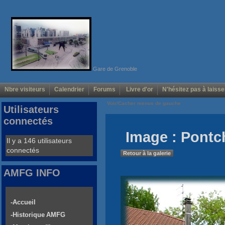
Gare de Grenoble
Nbre visiteurs
Calendrier
Forums
Livre d'or
N'hésitez pas à laisse
Voir/Cacher menus de gauche
Utilisateurs
connectés
Image : Pontc
Il y a 146 utilisateurs
connectés
Retour à la galerie
AMFG INFO
-Accueil
-Historique AMFG