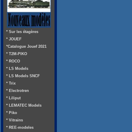
* Sur les étagères
* JOUEF
*Catalogue Jouef 2021
* T2M-PIKO
* ROCO
* LS Models
* LS Models SNCF
* Trix
* Electrotren
* Liliput
* LEMATEC Models
* Piko
* Vitrains
* REE-modeles