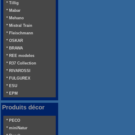
* Tillig
* Mabar
* Mehano
* Mistral Train
* Fleischmann
* OSKAR
* BRAWA
* REE modeles
* R37 Collection
* RIVAROSSI
* FULGUREX
* ESU
* EPM
Produits décor
* PECO
* miniNatur