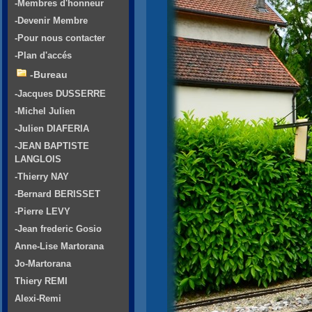
-Membres d'honneur
-Devenir Membre
-Pour nous contacter
-Plan d'accés
-Bureau
-Jacques DUSSERRE
-Michel Julien
-Julien DIAFERIA
-JEAN BAPTISTE
LANGLOIS
-Thierry NAY
-Bernard BERISSET
-Pierre LEVY
-Jean frederic Gosio
Anne-Lise Martorana
Jo-Martorana
Thiery REMI
Alexi-Remi