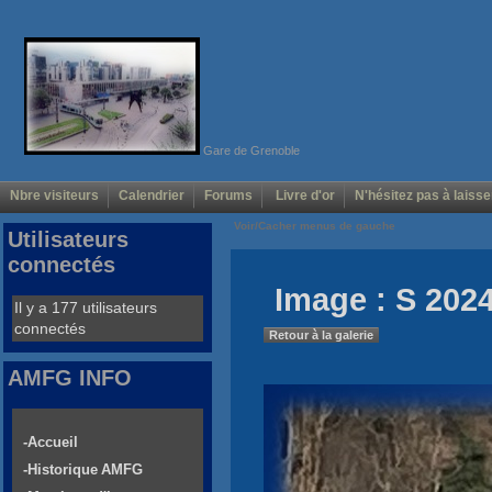
Gare de Grenoble
Nbre visiteurs
Calendrier
Forums
Livre d'or
N'hésitez pas à laisse
Voir/Cacher menus de gauche
Utilisateurs
connectés
Image : S 2024
Il y a 177 utilisateurs
connectés
Retour à la galerie
AMFG INFO
-Accueil
-Historique AMFG