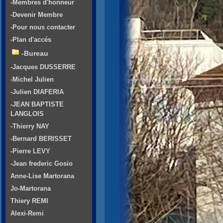
-Membres d'honneur
-Devenir Membre
-Pour nous contacter
-Plan d'accés
-Bureau
-Jacques DUSSERRE
-Michel Julien
-Julien DIAFERIA
-JEAN BAPTISTE
LANGLOIS
-Thierry NAY
-Bernard BERISSET
-Pierre LEVY
-Jean frederic Gosio
Anne-Lise Martorana
Jo-Martorana
Thiery REMI
Alexi-Remi