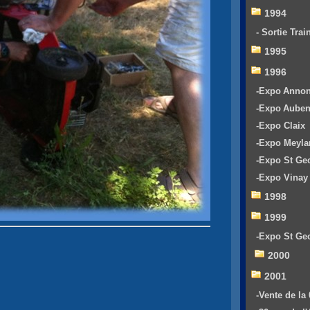
1994
- Sortie Trai
1995
1996
-Expo Anno
-Expo Aube
-Expo Claix
-Expo Meyla
-Expo St Ge
-Expo Vinay
1998
1999
-Expo St Ge
2000
2001
-Vente de la