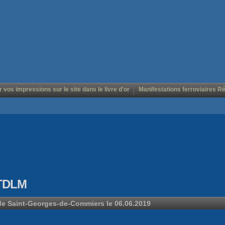
r vos impressions sur le site dans le livre d'or
Manifestations ferroviaires R
 TDLM
 de Saint-Georges-de-Commiers le 06.06.2019