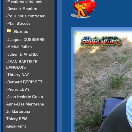
-Membres d'honneur
-Devenir Membre
-Pour nous contacter
-Plan d'accés
-Bureau
-Jacques DUSSERRE
-Michel Julien
-Julien DIAFERIA
-JEAN BAPTISTE
LANGLOIS
-Thierry NAY
-Bernard BERISSET
-Pierre LEVY
-Jean frederic Gosio
Anne-Lise Martorana
Jo-Martorana
Thiery REMI
Alexi-Remi