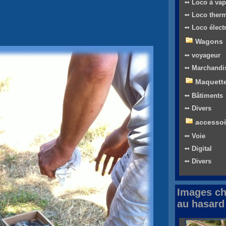
➻ Loco à vap
➻ Loco ther
➻ Loco élect
Wagons
➻ voyageur
➻ Marchandi
Maquett
➻ Bâtiments
➻ Divers
accessoi
➻ Voie
➻ Digital
➻ Divers
Images ch
au hasard