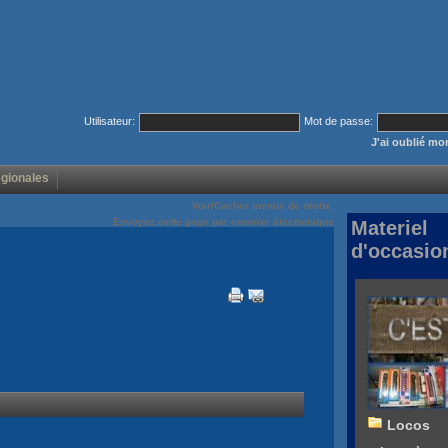
Utilisateur:
Mot de passe:
J'ai oublié m
égionales
Voir/Cacher menus de droite
Envoyez cette page par courrier électronique
Materiel
d'occasio
Locos