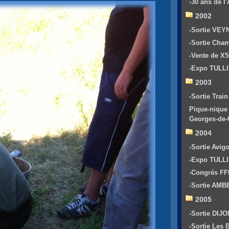
-30 ans de 
2002
-Sortie VEY
-Sortie Cha
-Vente de X
-Expo TULL
2003
-Sortie Train
Pique-nique 
Georges-de
2004
-Sortie Avig
-Expo TULL
-Congrés F
-Sortie AM
2005
-Sortie DIJO
-Sortie Les 