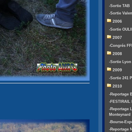
-Sortie TAB
-Sortie Vale
2006
-Sortie OUL
2007
-Congrés F
2008
-Sortie Lyo
2009
-Sortie 241 
2010
-Reportage
-FESTIRAIL
-Reportage 
Monteynard
-Bourse-Exp
-Reportage 